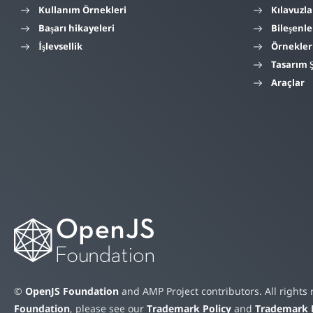
Kullanım Örnekleri
Kılavuzla
Başarı hikayeleri
Bileşenle
İşlevsellik
Örnekler
Tasarım 
Araçlar
©
OpenJS Foundation
and AMP Project contributors. All rights
Foundation
, please see our
Trademark Policy
and
Trademark L