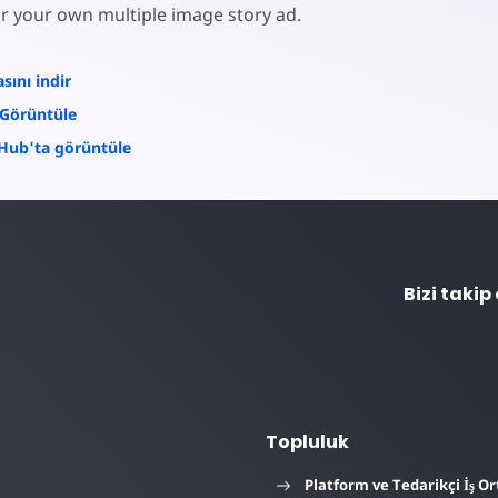
r your own multiple image story ad.
sını indir
Görüntüle
Hub'ta görüntüle
Bizi takip
Topluluk
Platform ve Tedarikçi İş Or