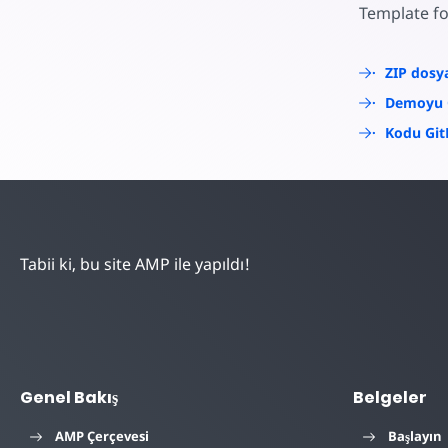
Template fo
ZIP dosya
Demoyu 
Kodu Git
Tabii ki, bu site AMP ile yapıldı!
Genel Bakış
Belgeler
AMP Çerçevesi
Başlayın