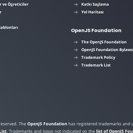
r ve Öğreticiler
Katkı Sağlama
r
Yol Haritası
Şablonları
OpenJS Foundation
The OpenJS Foundation
OpenJS Foundation Bylaws
Trademark Policy
Trademark List
 reserved. The
OpenJS Foundation
has registered trademarks and us
ist
. Trademarks and logos not indicated on the
list of OpenJS Fo