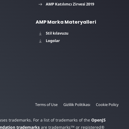
AMP Katılımcı Zirvesi 2019
AMP Marka Materyalleri
Stil kılavuzu
Logolar
Terms of Use
Gizlilik Politikası
Cookie Policy
es trademarks. For a list of trademarks of the
OpenJS
undation trademarks
are trademarks™ or registered®