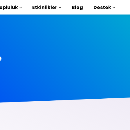
opluluk
Etkinlikler
Blog
Destek
e Öğreticiler
aya başlayın
e
ütüphanesi
duction to AMP
rla AMP öğrenin
şlayın