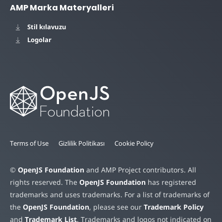
AMP Marka Materyalleri
Stil kılavuzu
Logolar
Terms of Use
Gizlilik Politikası
Cookie Policy
©
OpenJS Foundation
and AMP Project contributors. All
rights reserved. The
OpenJS Foundation
has registered
trademarks and uses trademarks. For a list of trademarks of
the
OpenJS Foundation
, please see our
Trademark Policy
and
Trademark List
. Trademarks and logos not indicated on