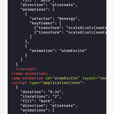
    "fill": "both",

    "direction": "alternate",

    "animations": [

      {

        "selector": "#energy",

        "keyframes": [

          {"transform": "scaleX(calc(num(widt
          {"transform": "scaleX(calc(num(widt
        ]

      },

      {

        "animation": "atomExcite"

      }

    ]

  }

</script>
</amp-animation>
<amp-animation
id=
"atomExcite"
layout=
"nodis
<script
type=
"application/json"
>
  {

    "duration": "0.3s",

    "iterations": "2",

    "fill": "both",

    "direction": "alternate",

    "animations": [
