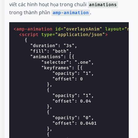
viết các hình hoạt họa trong chuỗi
animations
trong thành phần
.
amp-animation
<amp-animation
id=
"overlaysAnim"
layout=
"nod
<script
type=
"application/json"
>
    {

      "duration": "3s",

      "fill": "both",

      "animations": [{

          "selector": ".one",

          "keyframes": [{

              "opacity": "1",

              "offset": 0

            },

            {

              "opacity": "1",

              "offset": 0.04

            },

            {

              "opacity": "0",

              "offset": 0.0401

            },

            {
