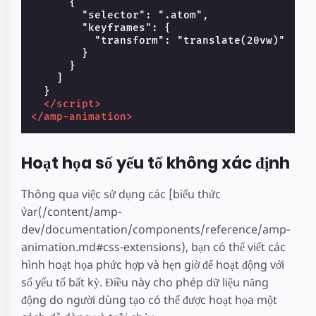
      {

        "selector": ".atom",

        "keyframes": {

          "transform": "translate(20vw)"

        }

      }

    ]

  }

</script>
</amp-animation>
Hoạt họa số yếu tố không xác định
Thông qua việc sử dụng các [biểu thức
`var(/content/amp-
dev/documentation/components/reference/amp-
animation.md#css-extensions), bạn có thể viết các
hình hoạt họa phức hợp và hẹn giờ để hoạt động với
số yếu tố bất kỳ. Điều này cho phép dữ liệu năng
động do người dùng tạo có thể được hoạt họa một