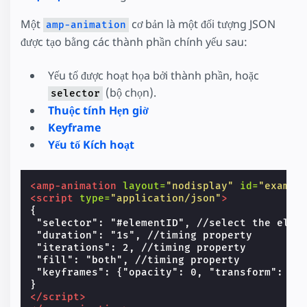
Một
cơ bản là một đối tượng JSON
amp-animation
được tạo bằng các thành phần chính yếu sau:
Yếu tố được hoạt họa bởi thành phần, hoặc
(bộ chọn).
selector
Thuộc tính Hẹn giờ
Keyframe
Yếu tố Kích hoạt
<amp-animation
layout=
"nodisplay"
id=
"exampl
<script
type=
"application/json"
>
{

 "selector": "#elementID", //select the eleme
 "duration": "1s", //timing property

 "iterations": 2, //timing property

 "fill": "both", //timing property

 "keyframes": {"opacity": 0, "transform": "sc
</script>