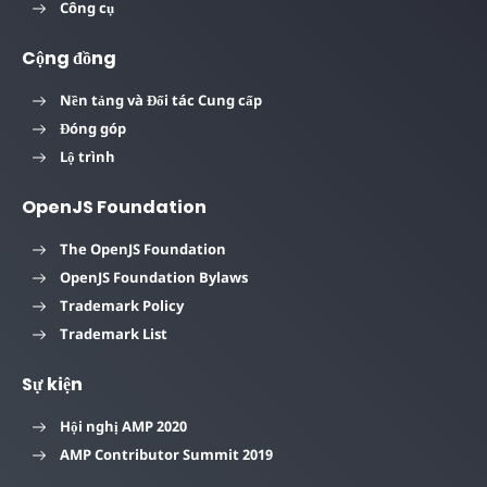
<
div
class
=
"drop"
></
div
>
Công cụ
<
div
class
=
"drop right"
></
div
>
</
div
>
Cộng đồng
<
button
on
=
"tap:mediaAnimation.start"
>
Star
</
body
>
Nền tảng và Đối tác Cung cấp
Đóng góp
Lộ trình
OpenJS Foundation
The OpenJS Foundation
OpenJS Foundation Bylaws
Trademark Policy
Trademark List
Sự kiện
Hội nghị AMP 2020
AMP Contributor Summit 2019