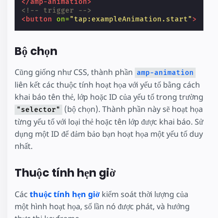
</amp-animation>
<!-- trigger -->
<button
on=
"tap:exampleAnimation.start"
>
Bộ chọn
Cũng giống như CSS, thành phần
amp-animation
liên kết các thuộc tính hoạt họa với yếu tố bằng cách
khai báo tên thẻ, lớp hoặc ID của yếu tố trong trường
(bộ chọn). Thành phần này sẽ hoạt họa
"selector"
từng yếu tố với loại thẻ hoặc tên lớp được khai báo. Sử
dụng một ID để đảm bảo bạn hoạt họa một yếu tố duy
nhất.
Thuộc tính hẹn giờ
Các
thuộc tính hẹn giờ
kiểm soát thời lượng của
một hình hoạt họa, số lần nó được phát, và hướng