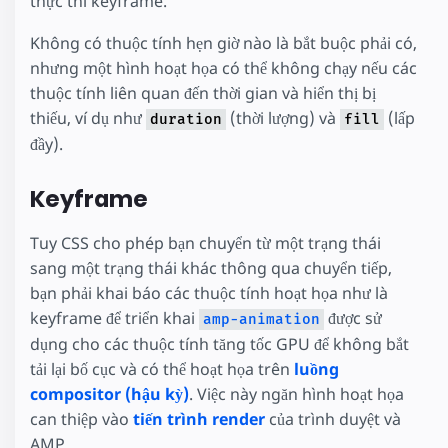
thực thi keyframe.
Không có thuộc tính hẹn giờ nào là bắt buộc phải có,
nhưng một hình hoạt họa có thể không chạy nếu các
thuộc tính liên quan đến thời gian và hiển thị bị
thiếu, ví dụ như
(thời lượng) và
(lấp
duration
fill
đầy).
Keyframe
Tuy CSS cho phép bạn chuyển từ một trạng thái
sang một trạng thái khác thông qua chuyển tiếp,
bạn phải khai báo các thuộc tính hoạt họa như là
keyframe để triển khai
được sử
amp-animation
dụng cho các thuộc tính tăng tốc GPU để không bắt
tải lại bố cục và có thể hoạt họa trên
luồng
compositor (hậu kỳ)
. Việc này ngăn hình hoạt họa
can thiệp vào
tiến trình render
của trình duyệt và
AMP.