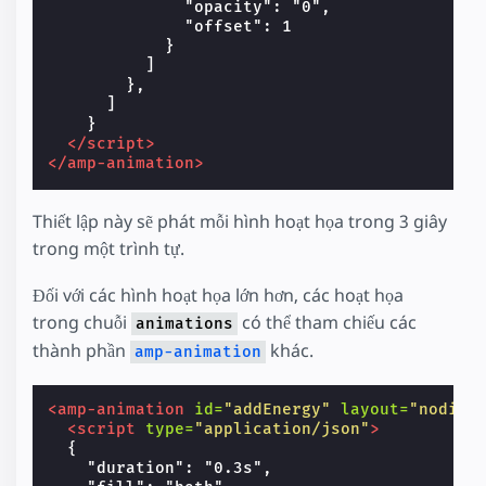
              "opacity": "0",

              "offset": 1

            }

          ]

        },

      ]

    }

</script>
</amp-animation>
Thiết lập này sẽ phát mỗi hình hoạt họa trong 3 giây
trong một trình tự.
Đối với các hình hoạt họa lớn hơn, các hoạt họa
trong chuỗi
có thể tham chiếu các
animations
thành phần
khác.
amp-animation
<amp-animation
id=
"addEnergy"
layout=
"nodisp
<script
type=
"application/json"
>
  {

    "duration": "0.3s",
