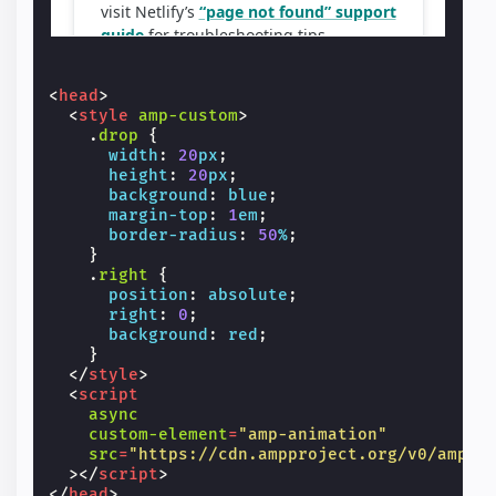
<
head
>
<
style
amp-custom
>
.
drop
{
width
:
20
px
;
height
:
20
px
;
background
:
blue
;
margin-top
:
1
em
;
border-radius
:
50
%
;
}
.
right
{
position
:
absolute
;
right
:
0
;
background
:
red
;
}
</
style
>
<
script
async
custom-element
=
"amp-animation"
src
=
"https://cdn.ampproject.org/v0/amp-a
></
script
>
</
head
>