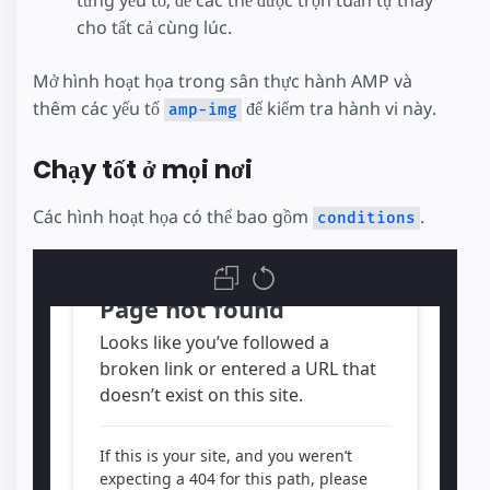
từng yếu tố, để các thẻ được trộn tuần tự thay
src
=
"https://upload.wikimedia.org/wiki
layout
=
"fill"
cho tất cả cùng lúc.
></
amp-img
>
</
div
>
Mở hình hoạt họa trong sân thực hành AMP và
</
body
>
thêm các yếu tố
để kiểm tra hành vi này.
amp-img
Chạy tốt ở mọi nơi
Các hình hoạt họa có thể bao gồm
.
conditions