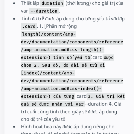
Thiết lập
(thời lượng) cho giá trị của
duration
"fill"
:
"both"
,
var
.
"keyframes"
:
[
--duration
{
"transform"
:
"translate3d(0px, 0p
Tính độ trễ được áp dụng cho từng yếu tố với lớp
{
"transform"
:
"translate3d(50%, 0p
. 1. [Phần mở rộng
{
"transform"
:
"translate3d(110%, 0
.card
{
"transform"
:
"translate3d(50%, 0p
length(/content/amp-
{
"transform"
:
"translate3d(0px, 0p
dev/documentation/components/reference
]
}
/amp-animation.md#css-length()-
</
script
>
.card
extension>) tính số yếu tố
được
</
amp-animation
>
<
div
class
=
"parent"
on
=
"tap:cardAdmin.star
chọn 2. Sau đó, độ dài sẽ trừ đi
<
amp-img
[index(/content/amp-
class
=
"card"
src
=
"https://upload.wikimedia.org/wiki
dev/documentation/components/reference
layout
=
"fill"
/amp-animation.md#css-index()-
></
amp-img
>
.card
<
amp-img
extension>) của từng
3. Giá trị kết
class
=
"card"
--duration` 4. Giá
quả sẽ được nhân với var
src
=
"https://upload.wikimedia.org/wiki
trị cuối cùng tính theo giây sẽ được áp dụng
layout
=
"fill"
></
amp-img
>
cho độ trễ của yếu tố
<
amp-img
Hình hoạt họa này được áp dụng riêng cho
class
=
"card"