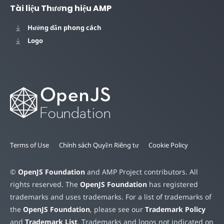
Tài liệu Thương hiệu AMP
Hướng dẫn phong cách
Logo
Terms of Use
Chính sách Quyền Riêng tư
Cookie Policy
©
OpenJS Foundation
and AMP Project contributors. All
rights reserved. The
OpenJS Foundation
has registered
trademarks and uses trademarks. For a list of trademarks of
the
OpenJS Foundation
, please see our
Trademark Policy
and
Trademark List
. Trademarks and logos not indicated on