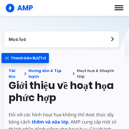
AMP
Mục lục
Thanh bên Bật/Tắt
Tài
Hướng dẫn & Tập
Hoạt họa & Chuyển
liệu
luyện
tiếp
Giới thiệu về hoạt họa
phức hợp
Đối với các hình hoạt họa không thể được thúc đẩy
bằng cách
thêm và xóa lớp
, AMP cung cấp một số