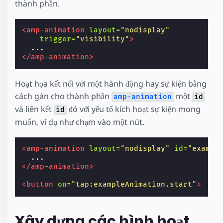
thành phần.
<amp-animation
layout=
"nodisplay"
trigger=
"visibility"
>
</amp-animation>
Hoạt họa kết nối với một hành động hay sự kiện bằng
cách gán cho thành phần
một
amp-animation
id
và liên kết
đó với yếu tố kích hoạt sự kiện mong
id
muốn, ví dụ như chạm vào một nút.
<amp-animation
layout=
"nodisplay"
id=
"exampl
</amp-animation>
<button
on=
"tap:exampleAnimation.start"
>
Xây dựng các hình hoạt