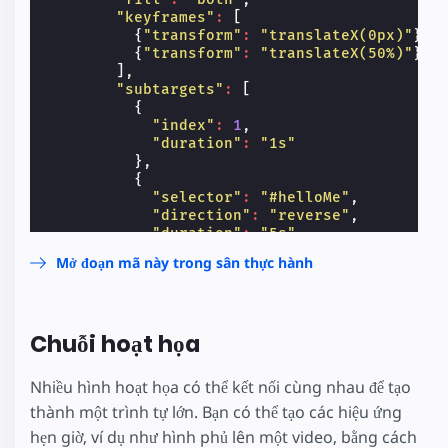
"keyframes"
:
[
{
"transform"
:
"translateX(0px)"
},
{
"transform"
:
"translateX(50%)"
}
],
"subtargets"
:
[
{
"index"
:
1
,
"duration"
:
"1s"
},
{
"selector"
:
"#helloMe"
,
"direction"
:
"reverse"
,
"duration"
:
"5s"
}
Mở đoạn mã này trong sân thực hành
]
}
</
script
>
</
amp-animation
>
Chuỗi hoạt họa
<
button
on
=
"tap:animateThis.start"
>
start
</
</
body
>
Nhiều hình hoạt họa có thể kết nối cùng nhau để tạo
thành một trình tự lớn. Bạn có thể tạo các hiệu ứng
hẹn giờ, ví dụ như hình phủ lên một video, bằng cách