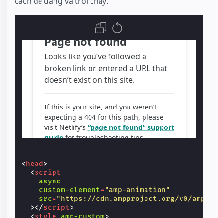
cách dễ dàng và trôi chảy.
<
head
>
<
script
async
custom-element
=
"amp-animation"
src
=
"https://cdn.ampproject.org/v0/amp-a
></
script
>
<
style
amp-custom
>