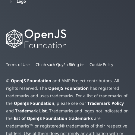
Logo
Terms of Use
Chính sách Quyền Riêng tư
Cookie Policy
©
OpenJS Foundation
and AMP Project contributors. All
rights reserved. The
OpenJS Foundation
has registered
trademarks and uses trademarks. For a list of trademarks of
the
OpenJS Foundation
, please see our
Trademark Policy
and
Trademark List
. Trademarks and logos not indicated on
the
list of OpenJS Foundation trademarks
are
trademarks™ or registered® trademarks of their respective
holders. Use of them does not imply any affiliation with or