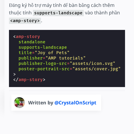
Đăng ký hỗ trợ máy tính để bàn bằng cách thêm
thuộc tính
vào thành phần
supports-landscape
.
<amp-story>
<
amp-story
standalone
supports-landscape
title
=
"Joy of Pets"
publisher
=
"AMP tutorials"
publisher-logo-src
=
"assets/icon.svg"
poster-portrait-src
=
"assets/cover.jpg"
>
</
amp-story
>
Written by
@CrystalOnScript