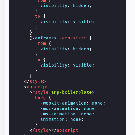
from
{
visibility
:
hidden
;
}
to
{
visibility
:
visible
;
}
}
@
keyframes
-amp-start
{
from
{
visibility
:
hidden
;
}
to
{
visibility
:
visible
;
}
}
</
style
>
<
noscript
><
style
amp-boilerplate
>
body
{
-webkit-
animation
:
none
;
-moz-
animation
:
none
;
-ms-
animation
:
none
;
animation
:
none
;
}
</
style
></
noscript