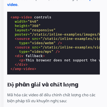
video
.
<amp-video
controls
width=
"640"
height=
"360"
layout=
"responsive"
poster=
"/static/inline-examples/images/kit
<source
src=
"/static/inline-examples/video
type=
"video/webm"
/>
<source
src=
"/static/inline-examples/video
type=
"video/mp4"
/>
<div
fallback
>
<p>
This browser does not support the vid
</div>
</amp-video>
Độ phân giải và chất lượng
Mã hóa các video để điều chỉnh chất lượng cho các
biện pháp tối ưu khuyến nghị sau: