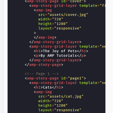
<
amp-story-page
id
=
"cover"
>
<
amp-story-grid-layer
template
=
"fill
<
amp-img
src
=
"assets/cover.jpg"
width
=
"720"
height
=
"1280"
layout
=
"responsive"
>
</
amp-img
>
</
amp-story-grid-layer
>
<
amp-story-grid-layer
template
=
"vert
<
h1
>
The Joy of Pets
</
h1
>
<
p
>
By AMP Tutorials
</
p
>
</
amp-story-grid-layer
>
</
amp-story-page
>
<!-- Page 1 -->
<
amp-story-page
id
=
"page1"
>
<
amp-story-grid-layer
template
=
"vert
<
h1
>
Cats
</
h1
>
<
amp-img
src
=
"assets/cat.jpg"
width
=
"720"
height
=
"1280"
layout
=
"responsive"