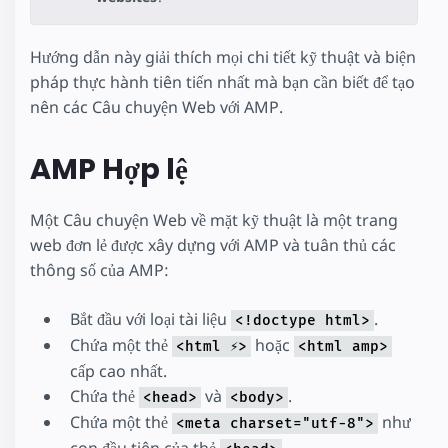
Hướng dẫn này giải thích mọi chi tiết kỹ thuật và biện
pháp thực hành tiên tiến nhất mà bạn cần biết để tạo
nên các Câu chuyện Web với AMP.
AMP Hợp lệ
Một Câu chuyện Web về mặt kỹ thuật là một trang
web đơn lẻ được xây dựng với AMP và tuân thủ các
thông số của AMP:
Bắt đầu với loại tài liệu
.
<!doctype html>
Chứa một thẻ
hoặc
<html ⚡>
<html amp>
cấp cao nhất.
Chứa thẻ
và
.
<head>
<body>
Chứa một thẻ
như
<meta charset="utf-8">
con đầu tiên của thẻ
.