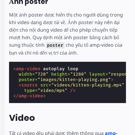
Ảnh poster
Một ảnh poster được hiển thị cho người dùng trong
khi video đang được tải về. Ảnh poster này nên đại
diện cho nội dung video để cho phép chuyển tiếp
mượt hơn. Quy định một ảnh poster bằng cách bổ
sung thuộc tính
cho yếu tố amp-video của
poster
bạn và chỉ nó đến vị trí của ảnh.
<amp-video
autoplay
loop
width=
"720"
height=
"1280"
layout=
"responsi
poster=
"images/kitten-playing.png"
>
<source
src=
"videos/kitten-playing.mp4"
type=
"video/mp4"
/>
</amp-video>
Video
Tất cả video đều phải được thêm thông qua
amp-