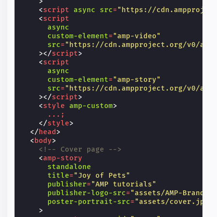
>
<
script
async
src
=
"https://cdn.ampprojec
<
script
async
custom-element
=
"amp-video"
src
=
"https://cdn.ampproject.org/v0/amp
></
script
>
<
script
async
custom-element
=
"amp-story"
src
=
"https://cdn.ampproject.org/v0/amp
></
script
>
<
style
amp-custom
>
...;
</
style
>
</
head
>
<
body
>
<!-- Cover page -->
<
amp-story
standalone
title
=
"Joy of Pets"
publisher
=
"AMP tutorials"
publisher-logo-src
=
"assets/AMP-Brand-W
poster-portrait-src
=
"assets/cover.jpg"
>