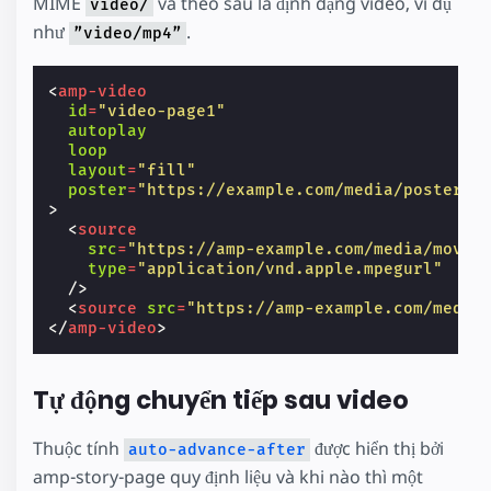
MIME
và theo sau là định dạng video, ví dụ
video/
như
.
”video/mp4”
<
amp-video
id
=
"video-page1"
autoplay
loop
layout
=
"fill"
poster
=
"https://example.com/media/poster.j
>
<
source
src
=
"https://amp-example.com/media/movie
type
=
"application/vnd.apple.mpegurl"
/>
<
source
src
=
"https://amp-example.com/media
</
amp-video
>
Tự động chuyển tiếp sau video
Thuộc tính
được hiển thị bởi
auto-advance-after
amp-story-page quy định liệu và khi nào thì một