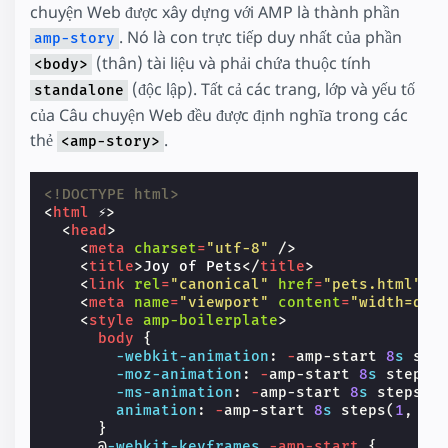
chuyện Web được xây dựng với AMP là thành phần
. Nó là con trực tiếp duy nhất của phần
amp-story
(thân) tài liệu và phải chứa thuộc tính
<body>
(độc lập). Tất cả các trang, lớp và yếu tố
standalone
của Câu chuyện Web đều được định nghĩa trong các
thẻ
.
<amp-story>
<!DOCTYPE html>
<
html
⚡
>
<
head
>
<
meta
charset
=
"utf-8"
/>
<
title
>
Joy of Pets
</
title
>
<
link
rel
=
"canonical"
href
=
"pets.html"
/
<
meta
name
=
"viewport"
content
=
"width=dev
<
style
amp-boilerplate
>
body
{
-webkit-
animation
:
-
amp-start
8
s
ste
-moz-
animation
:
-
amp-start
8
s
steps
(
-ms-
animation
:
-
amp-start
8
s
steps
(
1
animation
:
-
amp-start
8
s
steps
(
1
,
en
}
@
-webkit-keyframes
-amp-start
{