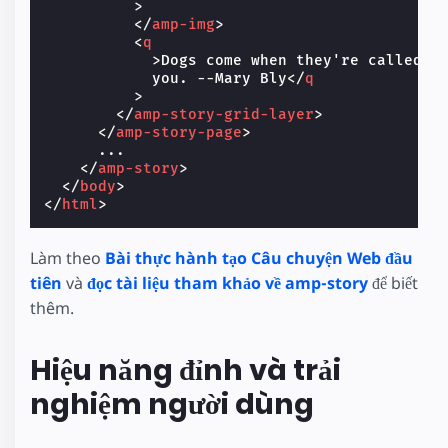
>
</
amp-img
>
<
q
>
Dogs come when they're called. C
            you. --Mary Bly
</
q
>
</
amp-story-grid-layer
>
</
amp-story-page
>
      ...

</
amp-story
>
</
body
>
</
html
>
Làm theo
Bài thực hành tạo Câu chuyện Web đầu
tiên
và
đọc tài liệu tham khảo về amp-story
để biết
thêm.
Hiệu năng đỉnh và trải
nghiệm người dùng