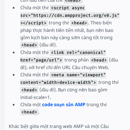
<head>
Chứa một thẻ
<script async
src="https://cdn.ampproject.org/v0.js"
trong thẻ
. Theo biện
></script>
<head>
pháp thực hành tiên tiến nhất, bạn nên bao
gồm kịch bản này càng sớm càng tốt trong
(đầu đề).
<head>
Chứa một thẻ
<link rel="canonical"
trong phần
(đầu
href="page/url">
<head>
đề), với href chỉ đến URL Câu chuyện Web.
Chứa một thẻ
<meta name="viewport"
trong thẻ
content="width=device-width">
(đầu đề). Bạn cũng nên bao gồm
<head>
initial-scale=1.
Chứa một
code soạn sẵn AMP
trong thẻ
.
<head>
Khác biệt giữa một trang web AMP và một Câu