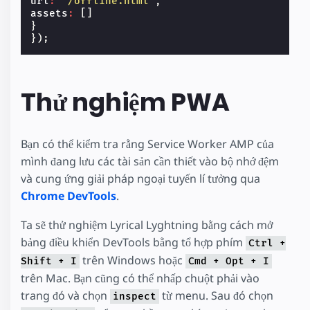
url
:
'/offline.html'
,
assets
:
[]
}
});
Thử nghiệm PWA
Bạn có thể kiểm tra rằng Service Worker AMP của
mình đang lưu các tài sản cần thiết vào bộ nhớ đệm
và cung ứng giải pháp ngoại tuyến lí tưởng qua
Chrome DevTools
.
Ta sẽ thử nghiệm Lyrical Lyghtning bằng cách mở
bảng điều khiển DevTools bằng tổ hợp phím
Ctrl +
trên Windows hoặc
Shift + I
Cmd + Opt + I
trên Mac. Bạn cũng có thể nhấp chuột phải vào
trang đó và chọn
từ menu. Sau đó chọn
inspect