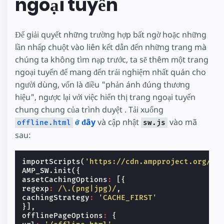
ngoại tuyến
Để giải quyết những trường hợp bất ngờ hoặc những
lần nhấp chuột vào liên kết dẫn đến những trang mà
chúng ta không tìm nạp trước, ta sẽ thêm một trang
ngoại tuyến để mang đến trải nghiệm nhất quán cho
người dùng, vốn là điều "phản ánh đúng thương
hiệu", ngược lại với việc hiển thị trang ngoại tuyến
chung chung của trình duyệt . Tải xuống
ở đây
và cập nhật
vào mã
offline.html
sw.js
sau:
importScripts
(
'https://cdn.ampproject.org/sw
AMP_SW
.
init
({
assetCachingOptions
:
[{
regexp
:
/\.(png|jpg)/
,
cachingStrategy
:
'CACHE_FIRST'
}],
offlinePageOptions
:
{