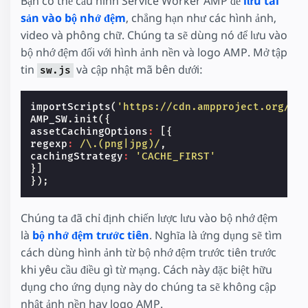
Bạn có thể cấu hình Service Worker AMP để
lưu tài
sản vào bộ nhớ đệm
, chẳng hạn như các hình ảnh,
video và phông chữ. Chúng ta sẽ dùng nó để lưu vào
bộ nhớ đệm đối với hình ảnh nền và logo AMP. Mở tập
tin
và cập nhật mã bên dưới:
sw.js
importScripts
(
'https://cdn.ampproject.org/sw
AMP_SW
.
init
({
assetCachingOptions
:
[{
regexp
:
/\.(png|jpg)/
,
cachingStrategy
:
'CACHE_FIRST'
}]
});
Chúng ta đã chỉ định chiến lược lưu vào bộ nhớ đệm
là
bộ nhớ đệm trước tiên
. Nghĩa là ứng dụng sẽ tìm
cách dùng hình ảnh từ bộ nhớ đệm trước tiên trước
khi yêu cầu điều gì từ mạng. Cách này đặc biệt hữu
dụng cho ứng dụng này do chúng ta sẽ không cập
nhật ảnh nền hay logo AMP.