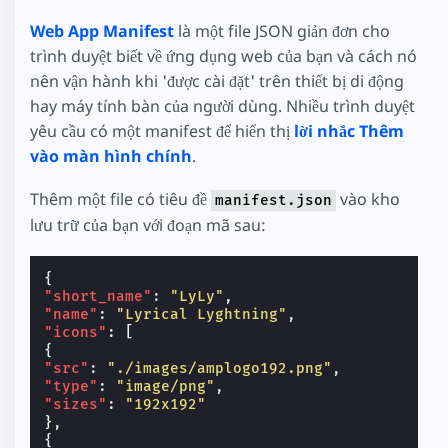
Web App Manifest
là một file JSON giản đơn cho
trình duyệt biết về ứng dụng web của bạn và cách nó
nên vận hành khi 'được cài đặt' trên thiết bị di động
hay máy tính bàn của người dùng. Nhiều trình duyệt
yêu cầu có một manifest để hiển thị
lời nhắc Thêm
vào màn hình chính
.
Thêm một file có tiêu đề
vào kho
manifest.json
lưu trữ của bạn với đoạn mã sau:
{
"short_name"
:
"LyLy"
,
"name"
:
"Lyrical Lyghtning"
,
"icons"
:
[
{
"src"
:
"./images/amplogo192.png"
,
"type"
:
"image/png"
,
"sizes"
:
"192x192"
},
{