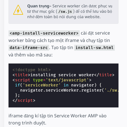
Quan trọng–
Service worker cần được phục vụ
từ thư mục gốc (
) để có thể lưu vào bộ
/sw.js
nhớ đệm toàn bộ nội dung của website.
cài đặt service
<amp-install-serviceworker>
worker bằng cách tạo một iframe và chạy tập tin
. Tạo tập tin
data-iframe-src
install-sw.html
và thêm vào mã sau:
<!doctype html>
<
title
>
installing service worker
</
title
>
<
script
type
=
'text/javascript'
>
if
(
'serviceWorker'
in
navigator
)
{
navigator
.
serviceWorker
.
register
(
'./sw.js
};
</
script
>
iframe đăng kí tập tin Service Worker AMP vào
trong trình duyệt.