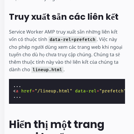
Truy xuất sẵn các liên kết
Service Worker AMP truy xuất sẵn những liên kết
vốn có thuộc tính
. Việc này
data-rel=prefetch
cho phép người dùng xem các trang web khi ngoại
tuyến cho dù họ chưa truy cập chúng. Chúng ta sẽ
thêm thuộc tính này vào thẻ liên kết của chúng ta
dành cho
.
lineup.html
<
a
href
=
"/lineup.html"
data-rel
=
"prefetch"
>
S
Hiển thị một trang