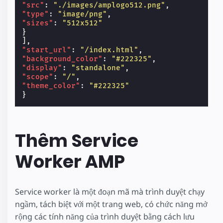
"src"
:
"./images/amplogo512.png"
,
"type"
:
"image/png"
,
"sizes"
:
"512x512"
}
],
"start_url"
:
"/index.html"
,
"background_color"
:
"#222325"
,
"display"
:
"standalone"
,
"scope"
:
"/"
,
"theme_color"
:
"#222325"
}
Thêm Service
Worker AMP
Service worker là một đoạn mã mà trình duyệt chạy
ngầm, tách biệt với một trang web, có chức năng mở
rộng các tính năng của trình duyệt bằng cách lưu