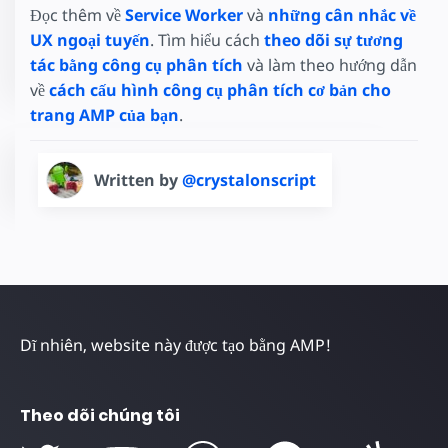
Đọc thêm về
Service Worker
và
những cân nhắc về
UX ngoại tuyến
. Tìm hiểu cách
theo dõi sự tương
tác bằng công cụ phân tích
và làm theo hướng dẫn
về
cách cấu hình công cụ phân tích cơ bản cho
trang AMP của bạn
.
Written by
@crystalonscript
Dĩ nhiên, website này được tạo bằng AMP!
Theo dõi chúng tôi