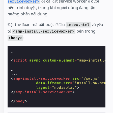
để cài đặt service worker ở dưới
serviceworker>
nền trình duyệt, trong khi người dùng đang tận
hưởng phần nội dung.
Đặt thẻ đoạn mã bắt buộc ở đầu
và yếu
index.html
tố
bên trong
<amp-install-serviceworker>
:
<body>
…

<
script
async
custom-element
=
"amp-install-se
…

<
amp-install-serviceworker
src
=
"/sw.js"
data-iframe-src
=
"install-sw.html"
layout
=
"nodisplay"
>
</
amp-install-serviceworker
>
</
body
>