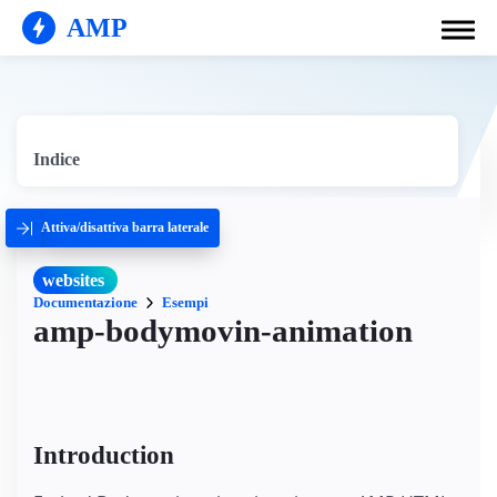
AMP
Indice
Attiva/disattiva barra laterale
websites
Documentazione
Esempi
amp-bodymovin-animation
Introduction