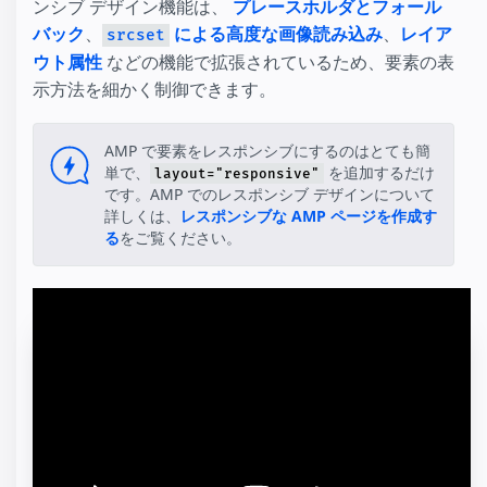
ンシブ デザイン機能は、
プレースホルダとフォール
バック
、
による高度な画像読み込み
、
レイア
srcset
ウト属性
などの機能で拡張されているため、要素の表
示方法を細かく制御できます。
AMP で要素をレスポンシブにするのはとても簡
単で、
を追加するだけ
layout="responsive"
です。AMP でのレスポンシブ デザインについて
詳しくは、
レスポンシブな AMP ページを作成す
る
をご覧ください。