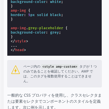
background-color
:
white
;
}
amp-img
{
border
:
5
px
solid
black
;
}
amp-img
.
grey-placeholder
{
background-color
:
grey
;
}
</
style
>
</
head
>
ページ内の
タグが 1 つ
<style amp-custom>
のみであることを確認してください。AMP で
は、このタグを複数使用することはできませ
ん。
一般的な CSS プロパティを使用し、クラスセレクタま
たは要素セレクタでコンポーネントのスタイルを定義
します。次に例を示します。