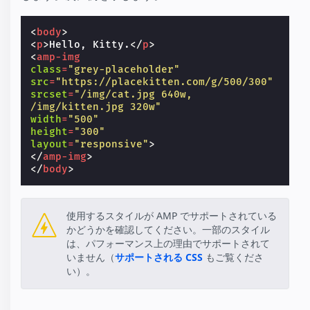
<
body
>
<
p
>
Hello, Kitty.
</
p
>
<
amp-img
class
=
"grey-placeholder"
src
=
"https://placekitten.com/g/500/300"
srcset
=
"/img/cat.jpg 640w,
/img/kitten.jpg 320w"
width
=
"500"
height
=
"300"
layout
=
"responsive"
>
</
amp-img
>
</
body
>
使用するスタイルが AMP でサポートされている
かどうかを確認してください。一部のスタイル
は、パフォーマンス上の理由でサポートされて
いません（
サポートされる CSS
もご覧くださ
い）。