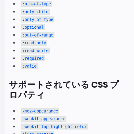
:nth-of-type
:only-child
:only-of-type
:optional
:out-of-range
:read-only
:read-write
:required
:valid
サポートされている CSS プ
ロパティ
-moz-appearance
-webkit-appearance
-webkit-tap-highlight-color