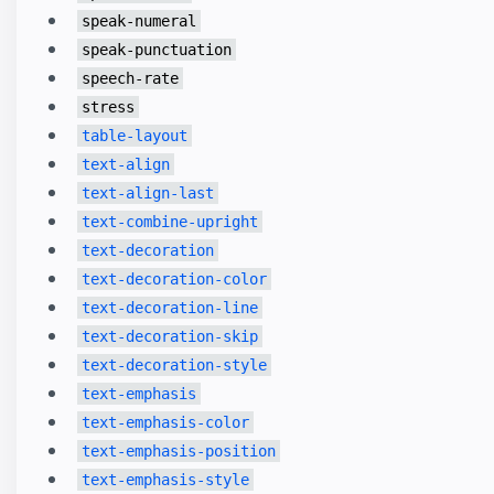
speak-numeral
speak-punctuation
speech-rate
stress
table-layout
text-align
text-align-last
text-combine-upright
text-decoration
text-decoration-color
text-decoration-line
text-decoration-skip
text-decoration-style
text-emphasis
text-emphasis-color
text-emphasis-position
text-emphasis-style