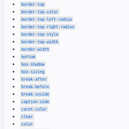
border-top
border-top-color
border-top-left-radius
border-top-right-radius
border-top-style
border-top-width
border-width
bottom
box-shadow
box-sizing
break-after
break-before
break-inside
caption-side
caret-color
clear
color