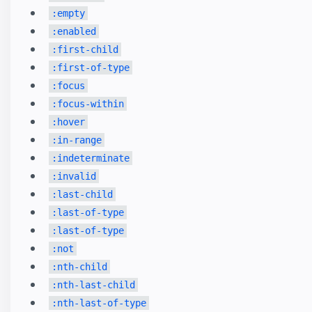
:empty
:enabled
:first-child
:first-of-type
:focus
:focus-within
:hover
:in-range
:indeterminate
:invalid
:last-child
:last-of-type
:last-of-type
:not
:nth-child
:nth-last-child
:nth-last-of-type