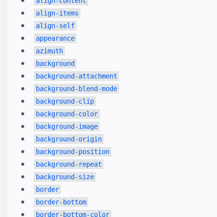
align-content
align-items
align-self
appearance
azimuth
background
background-attachment
background-blend-mode
background-clip
background-color
background-image
background-origin
background-position
background-repeat
background-size
border
border-bottom
border-bottom-color