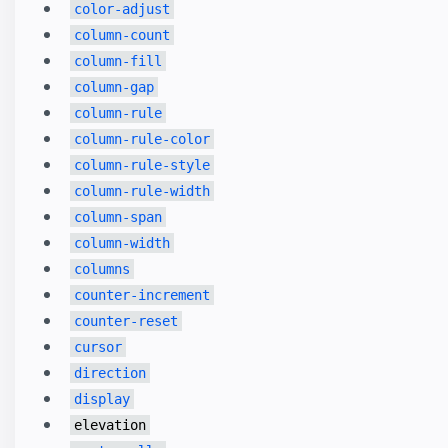
color-adjust
column-count
column-fill
column-gap
column-rule
column-rule-color
column-rule-style
column-rule-width
column-span
column-width
columns
counter-increment
counter-reset
cursor
direction
display
elevation