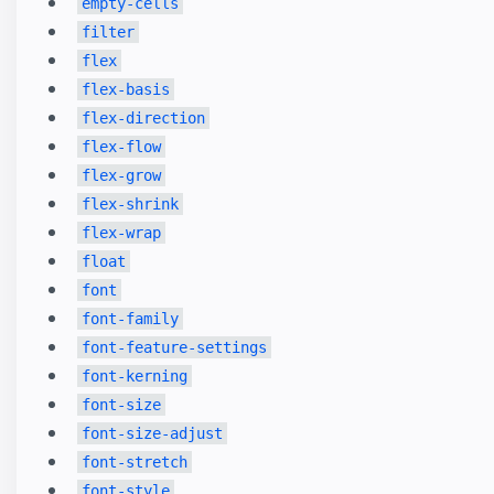
empty-cells
filter
flex
flex-basis
flex-direction
flex-flow
flex-grow
flex-shrink
flex-wrap
float
font
font-family
font-feature-settings
font-kerning
font-size
font-size-adjust
font-stretch
font-style