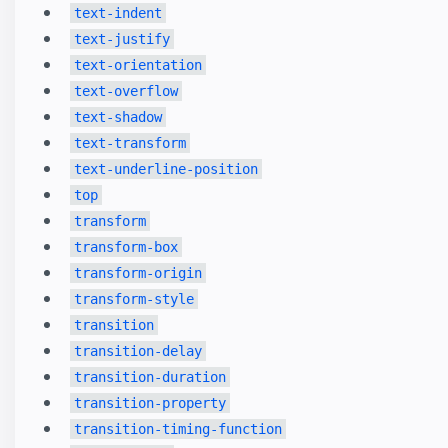
text-indent
text-justify
text-orientation
text-overflow
text-shadow
text-transform
text-underline-position
top
transform
transform-box
transform-origin
transform-style
transition
transition-delay
transition-duration
transition-property
transition-timing-function