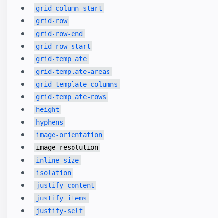
grid-column-start
grid-row
grid-row-end
grid-row-start
grid-template
grid-template-areas
grid-template-columns
grid-template-rows
height
hyphens
image-orientation
image-resolution
inline-size
isolation
justify-content
justify-items
justify-self