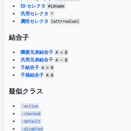
ID セレクタ
#idname
汎用セレクタ
*
属性セレクタ
[attr=value]
結合子
隣接兄弟結合子
A + B
汎用兄弟結合子
A ~ B
子結合子
A > B
子孫結合子
A B
疑似クラス
:active
:checked
:default
:disabled