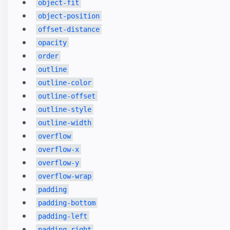
object-fit
object-position
offset-distance
opacity
order
outline
outline-color
outline-offset
outline-style
outline-width
overflow
overflow-x
overflow-y
overflow-wrap
padding
padding-bottom
padding-left
padding-right