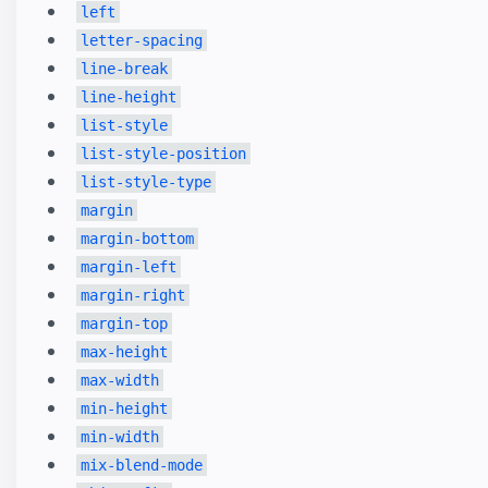
left
letter-spacing
line-break
line-height
list-style
list-style-position
list-style-type
margin
margin-bottom
margin-left
margin-right
margin-top
max-height
max-width
min-height
min-width
mix-blend-mode