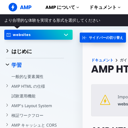
AMP
AMP について
ドキュメント
より合理的な体験を実現する形式を選択してください
AMP ウェブサイト
完璧なウェブ体験をもたらします
websites
サイドバーの切り替え
ガイドとチ
Web Stories
AMP を使
誰もが気軽に楽しめるストーリー
はじめに
コンポーネ
AMP 広告
ドキュメント
ガイ
AMP ライ
超高速なウェブ広告
学習
AMP H
実例
AMP メール
一般的な要素属性
Hands-on in
次世代型メール
AMP HTML の仕様
コース
無料の AM
試験運用機能
Impor
テンプレー
webs
AMP's Layout System
すぐに使え
検証ワークフロー
ツール
構築を始め
AMP キャッシュと CORS