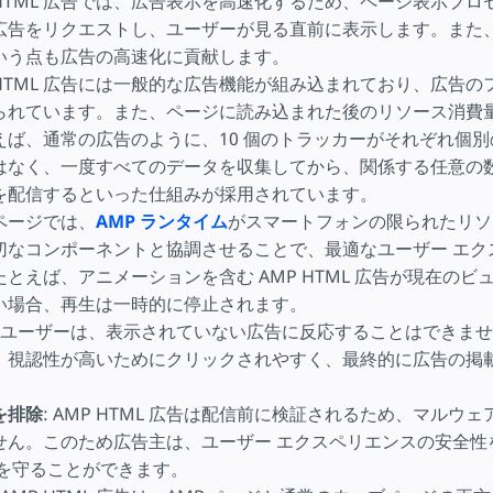
P HTML 広告では、広告表示を高速化するため、ページ表示プ
広告をリクエストし、ユーザーが見る直前に表示します。また
いう点も広告の高速化に貢献します。
P HTML 広告には一般的な広告機能が組み込まれており、広告
られています。また、ページに読み込まれた後のリソース消費
えば、通常の広告のように、10 個のトラッカーがそれぞれ個
はなく、一度すべてのデータを収集してから、関係する任意の
を配信するといった仕組みが採用されています。
P ページでは、
AMP ランタイム
がスマートフォンの限られたリソ
切なコンポーネントと協調させることで、最適なユーザー エク
とえば、アニメーションを含む AMP HTML 広告が現在のビ
い場合、再生は一時的に停止されます。
: ユーザーは、表示されていない広告に反応することはできま
、視認性が高いためにクリックされやすく、最終的に広告の掲
。
を排除
: AMP HTML 広告は配信前に検証されるため、マルウ
せん。このため広告主は、ユーザー エクスペリエンスの安全性
ジを守ることができます。