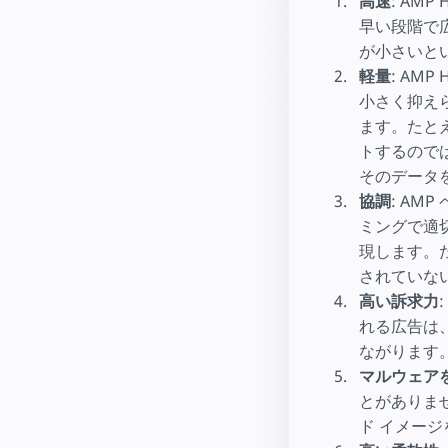
高速
: AM
早い段階で
が小さいと
軽量
: AM
小さく抑え
ます。たと
トするので
そのデータ
協調
: AM
ミングで適
現します。た
されていな
高い訴求力
れる広告は
ながります
マルウェア
とがありま
ド イメー