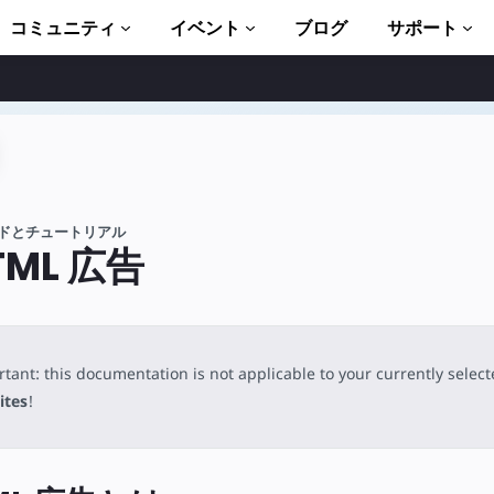
コミュニティ
イベント
ブログ
サポート
ュートリアル
い始める
ント
ドとチュートリアル
ブラリ一式
TML 広告
troduction to AMP
P 学習コース
tant: this documentation is not applicable to your currently selec
ト
ites
!
ます
ましょう