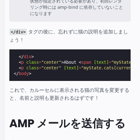
状態が指定されている必要があり、初回レンダ
リング時には amp-bind に依存していないこと
になります
タグの後に、忘れずに猫の説明を追加しまし
</div>
ょう！
</
div
>
<
p
class
=
"center"
>
About 
<
span
[text]
=
"myState.ca
<
p
class
=
"center"
[text]
=
"myState.cats[currentCa
</
body
>
これで、カルーセルに表示される猫の写真を変更する
と、名前と説明も更新されるはずです！
AMP メールを送信する