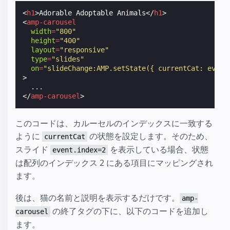
<
h1
>
Adorable Adoptable Animals
</
h1
>
<
amp-carousel
width
=
"800"
height
=
"400"
layout
=
"responsive"
type
=
"slides"
on
=
"slideChange:AMP.setState({ currentCat: event
>
</
amp-carousel
>
このコードは、カルーセルのインデックスに一致する
ように
の状態を設定します。そのため、
currentCat
スライド
を表示している場合、状態
event.index=2
は配列のインデックス 2 にある項目にマッピングされ
ます。
後は、猫の名前と説明を表示するだけです。
amp-
の終了タグの下に、以下のコードを追加し
carousel
ます。