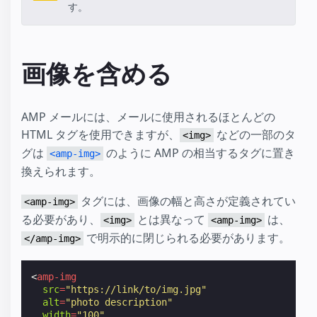
す。
画像を含める
AMP メールには、メールに使用されるほとんどの
HTML タグを使用できますが、
などの一部のタ
<img>
グは
のように AMP の相当するタグに置き
<amp-img>
換えられます。
タグには、画像の幅と高さが定義されてい
<amp-img>
る必要があり、
とは異なって
は、
<img>
<amp-img>
で明示的に閉じられる必要があります。
</amp-img>
<
amp-img
src
=
"https://link/to/img.jpg"
alt
=
"photo description"
width
=
"100"