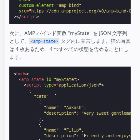
custom-element
=
"amp-bind"
src
=
"https://cdn.ampproject.org/v0/amp-bind-0.1.
></
script
>
次に、AMP バインド変数 "myState" を JSON 文字列
として、
タグ内に宣言します。猫の写真
<amp-state>
は 4 枚あるため、4 つすべての状態を含めることにし
ます。
<
body
>
<
amp-state
id
=
"myState"
>
<
script
type
=
"application/json"
>
{
"cats"
:
[
{
"name"
:
"Aakash"
,
"description"
:
"Very sweet gentleman t
},
{
"name"
:
"Filip"
,
"description"
:
"Friendly and enjoys pe