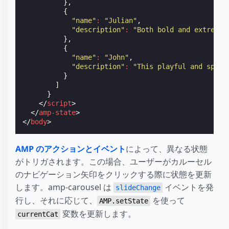
},
{
"name"
:
"Julian"
,
"description"
:
"Both bold and extremel
},
{
"name"
:
"John"
,
"description"
:
"This playful and spiri
}
]
}
</
script
>
</
amp-state
>
</
body
>
AMP のアクションとイベント
によって、異なる状態
がトリガされます。この場合、ユーザーがカルーセル
のナビゲーション矢印をクリックする際に状態を更新
します。amp-carousel は
イベントを発
slideChange
行し、それに応じて、
を使って
AMP.setState
変数を更新します。
currentCat