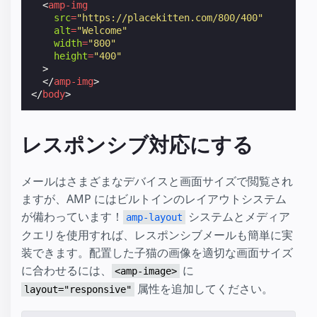
<
amp-img
src
=
"https://placekitten.com/800/400"
alt
=
"Welcome"
width
=
"800"
height
=
"400"
>
</
amp-img
>
</
body
>
レスポンシブ対応にする
メールはさまざまなデバイスと画面サイズで閲覧され
ますが、AMP にはビルトインのレイアウトシステム
が備わっています！
システムとメディア
amp-layout
クエリを使用すれば、レスポンシブメールも簡単に実
装できます。配置した子猫の画像を適切な画面サイズ
に合わせるには、
に
<amp-image>
属性を追加してください。
layout="responsive"