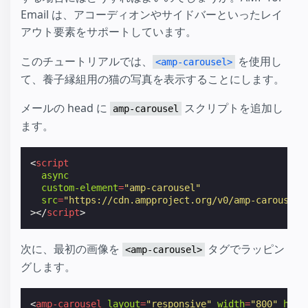
Email は、アコーディオンやサイドバーといったレイ
アウト要素をサポートしています。
このチュートリアルでは、
を使用し
<amp-carousel>
て、養子縁組用の猫の写真を表示することにします。
メールの head に
スクリプトを追加し
amp-carousel
ます。
<
script
async
custom-element
=
"amp-carousel"
src
=
"https://cdn.ampproject.org/v0/amp-carousel-
></
script
>
次に、最初の画像を
タグでラッピン
<amp-carousel>
グします。
<
amp-carousel
layout
=
"responsive"
width
=
"800"
heig