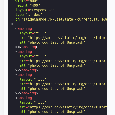
width
=
"800"
height
=
"400"
layout
=
"responsive"
type
=
"slides"
on
=
"slideChange:AMP.setState({currentCat: event.
>
<
amp-img
layout
=
"fill"
src
=
"https://amp.dev/static/img/docs/tutorials
alt
=
"photo courtesy of Unsplash"
></
amp-img
>
<
amp-img
layout
=
"fill"
src
=
"https://amp.dev/static/img/docs/tutorials
alt
=
"photo courtesy of Unsplash"
></
amp-img
>
<
amp-img
layout
=
"fill"
src
=
"https://amp.dev/static/img/docs/tutorials
alt
=
"photo courtesy of Unsplash"
></
amp-img
>
<
amp-img
layout
=
"fill"
src
=
"https://amp.dev/static/img/docs/tutorials
alt
=
"photo courtesy of Unsplash"