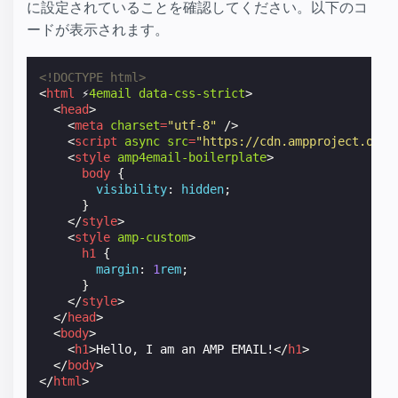
に設定されていることを確認してください。以下のコ
ードが表示されます。
<!DOCTYPE html>
<
html
⚡
4email
data-css-strict
>
<
head
>
<
meta
charset
=
"utf-8"
/>
<
script
async
src
=
"https://cdn.ampproject.org/
<
style
amp4email-boilerplate
>
body
{
visibility
:
hidden
;
}
</
style
>
<
style
amp-custom
>
h1
{
margin
:
1
rem
;
}
</
style
>
</
head
>
<
body
>
<
h1
>
Hello, I am an AMP EMAIL!
</
h1
>
</
body
>
</
html
>