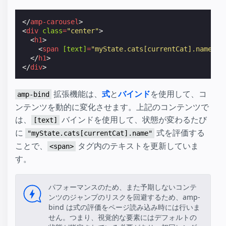
</
amp-carousel
>
<
div
class
=
"center"
>
<
h1
>
<
span
[text]
=
"myState.cats[currentCat].name"
>
A
</
h1
>
</
div
>
拡張機能は、
式
と
バインド
を使用して、コ
amp-bind
ンテンツを動的に変化させます。上記のコンテンツで
は、
バインドを使用して、状態が変わるたび
[text]
に
式を評価する
"myState.cats[currentCat].name"
ことで、
タグ内のテキストを更新していま
<span>
す。
パフォーマンスのため、また予期しないコンテ
ンツのジャンプのリスクを回避するため、amp-
bind は式の評価をページ読み込み時には行いま
せん。つまり、視覚的な要素にはデフォルトの