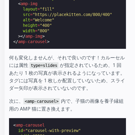
<
amp-img
layout
=
"fill"
src
=
"https://placekitten.com/800/400"
alt
=
"Welcome"
height
=
"400"
width
=
"800"
></
amp-img
>
</
amp-carousel
>
何も変化しませんが、それで良いのです！カルーセル
には属性
が指定されているため、1 回
type=slides
あたり 1 枚の写真が表示されるようになっています。
タグには写真を 1 枚しか配置していないため、スライ
ダー矢印が表示されていないのです。
次に、
内で、子猫の画像を養子縁組
<amp-carousel>
用の AMP 猫に置き換えます。
<
amp-carousel
id
=
"carousel-with-preview"