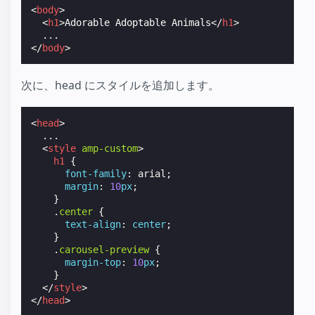
<
body
>
<
h1
>
Adorable Adoptable Animals
</
h1
>
</
body
>
次に、head にスタイルを追加します。
<
head
>
  ...

<
style
amp-custom
>
h1
{
font-family
:
arial
;
margin
:
10
px
;
}
.
center
{
text-align
:
center
;
}
.
carousel-preview
{
margin-top
:
10
px
;
}
</
style
>
</
head
>