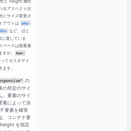
性と height 属性
れるアスペクト比
的にサイズ変更さ
イアウトは
amp-
など、ほと
deo
要素に適していま
スペースは親要素
ますが、
max-
を使ってカスタマイ
きます。
の
esponsive"
来の所定のサイ
ん。要素のサイ
要素によって決
P 要素を確実
は、コンテナ要
 height を指定