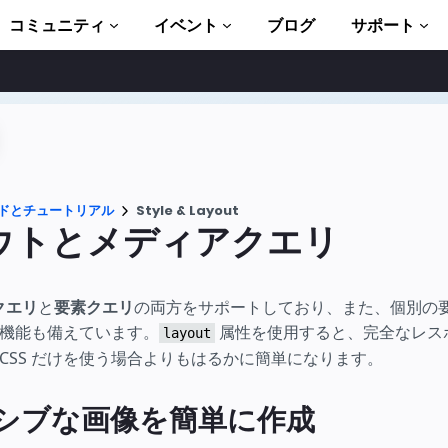
コミュニティ
イベント
ブログ
サポート
ュートリアル
い始める
ント
ドとチュートリアル
Style & Layout
ブラリ一式
ウトとメディアクエリ
troduction to AMP
クエリ
と
要素クエリ
の両方をサポートしており、また、個別の
P 学習コース
機能も備えています。
属性を使用すると、完全なレス
layout
CSS だけを使う場合よりもはるかに簡単になります。
ト
ます
シブな画像を簡単に作成
ましょう