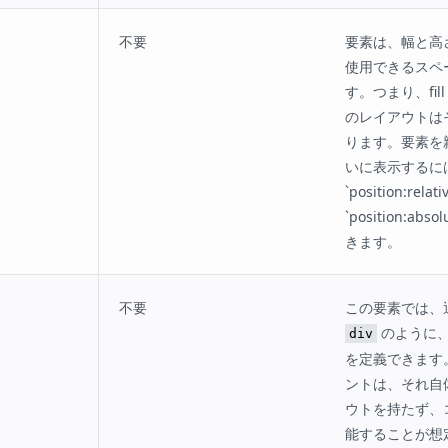
不要
要素は、幅と高
使用できるスペ
す。つまり、fil
のレイアウトは
ります。要素を
いに表示するに
`position:rela
`position:ab
きます。
不要
この要素では、通
のように
div
を定義できます
ントは、それ自
ウトを持たず、
能することが想