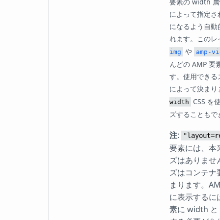
要素の width 属
によって指定さ
になるよう自動
れます。このレ
や
img
amp-vi
んどの AMP 
す。使用できる
によって決まり
CSS 
width
ズすることもで
注
:
"layout=r
要素には、本
ズはありませ
ズはコンテナ
まります。AM
に表示するに
素に width と