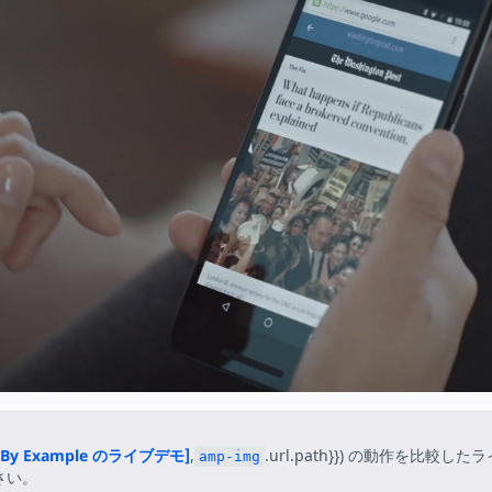
 By Example のライブデモ]
,
.url.path}}) の動作を比較し
amp-img
さい。