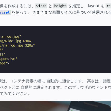
像を作成するには、
と
を指定し、layout を
width
height
re
を使って、 さまざまな画面サイズに基づいて使用され
rcset
narrow.jpg"
mg/wide.jpg 640w,
g/narrow.jpg 320w"
8"
11"
sponsive"
age"
>
素は、コンテナ要素の幅に 自動的に適合します。 高さは、指
ペクト比に 自動的に設定されます。このブラウザのウィンド
てみてください。