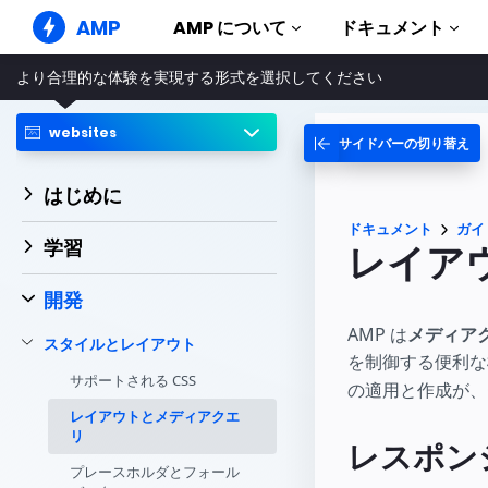
AMP
AMP について
ドキュメント
より合理的な体験を実現する形式を選択してください
AMP ウェブサイト
完璧なウェブ体験をもたらします
websites
サイドバーの切り替え
ガイドとチ
Web Stories
AMP を使
誰もが気軽に楽しめるストーリー
はじめに
コンポーネ
AMP 広告
ドキュメント
ガイ
AMP ライ
超高速なウェブ広告
学習
レイア
実例
AMP メール
Hands-on in
次世代型メール
開発
コース
AMP は
メディア
スタイルとレイアウト
無料の AM
を制御する便利な
サポートされる CSS
の適用と作成が、
テンプレー
すぐに使え
レイアウトとメディアクエ
リ
レスポン
ツール
構築を始め
プレースホルダとフォール