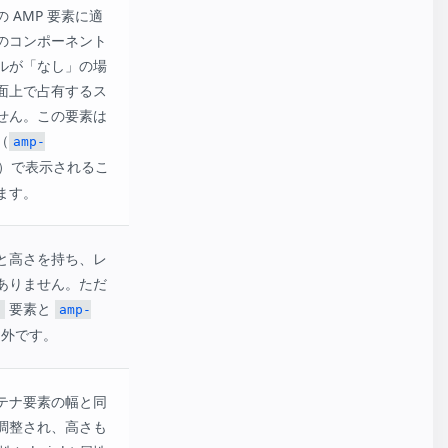
 AMP 要素に適
のコンポーネント
ルが「なし」の場
面上で占有するス
せん。この要素は
（
amp-
）で表示されるこ
ます。
と高さを持ち、レ
ありません。ただ
要素と
l
amp-
外です。
テナ要素の幅と同
調整され、高さも