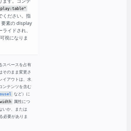
ります。コンテ
splay:table"
でください。指
要素の display
ーライドされ、
不可視になりま
るスペースを占有
はそのまま変更さ
レイアウトは、水
コンテンツを含む
など）に
ousel
属性につ
width
ないか、または
る必要がありま