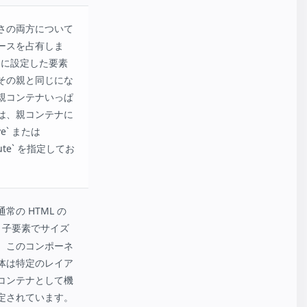
さの両方について
ースを占有しま
l に設定した要素
その親と同じにな
親コンテナいっぱ
は、親コンテナに
tive` または
solute` を指定してお
常の HTML の
、子要素でサイズ
。このコンポーネ
体は特定のレイア
コンテナとして機
定されています。