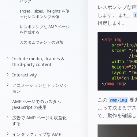
バック
レスポンシブな画
srcset、sizes、heights を使
します。 また、
s
ったレスポンシブ画像
指定します。
レスポンシブな AMP ページ
を作成する
<
amp-img
カスタムフォントの追加
src
=
"/img/
srcset
=
"/i
           /im
Include media, iframes &
width
=
"169
third-party content
height
=
"29
layout
=
"re
Interactivity
alt
=
"an im
</
amp-img
>
アニメーションとトランジシ
ョン
この
要
amp-img
AMP ページでのカスタム
よって決まるアス
JavaScript の使用
て、動作を確認し
広告で AMP ページを収益化
する
インタラクティブな AMP