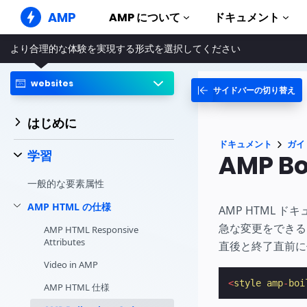
AMP
AMP について
ドキュメント
より合理的な体験を実現する形式を選択してください
AMP ウェブサイト
完璧なウェブ体験をもたらします
websites
サイドバーの切り替え
ガイドとチ
Web Stories
AMP を使
誰もが気軽に楽しめるストーリー
はじめに
コンポーネ
AMP 広告
ドキュメント
ガイ
AMP ライ
超高速なウェブ広告
学習
AMP Bo
実例
AMP メール
一般的な要素属性
Hands-on in
次世代型メール
AMP HTML の仕様
コース
AMP HTML ド
無料の AM
急な変更をできる
AMP HTML Responsive
Attributes
直後と終了直前に
テンプレー
すぐに使え
Video in AMP
ツール
<
style
amp
-
boi
AMP HTML 仕様
構築を始め