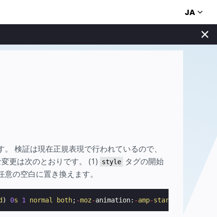
JA
す。 検証は現在正規表現で行われているので、
更は次のとおりです。 (1)
タグの開始
style
を任意の空白に置き換えます。
d
)
0
s
1
normal
both
;
-
moz
-
animation
:
-
amp
-
start
8
s
steps
(
1