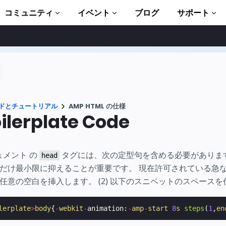
コミュニティ
イベント
ブログ
サポート
ュートリアル
い始める
ント
ドとチュートリアル
AMP HTML の仕様
ブラリ一式
ilerplate Code
troduction to AMP
キュメント の
タグには、次の定型句を含める必要がありま
head
P 学習コース
だけ最小限に抑えることが重要です。 現在許可されている急な変
任意の空白を挿入します。 (2) 以下のスニペットのスペース
ト
ます
lerplate
>
body
{
-
webkit
-
animation
:
-
amp
-
start
8
s
steps
(
1
,
en
ましょう