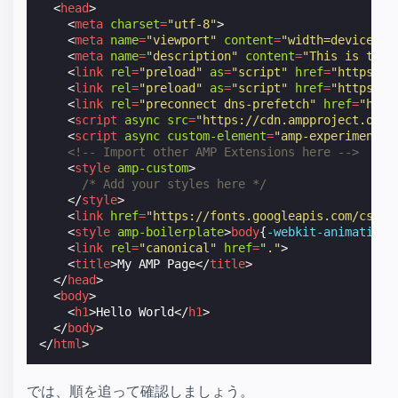
<
head
>
<
meta
charset
=
"utf-8"
>
<
meta
name
=
"viewport"
content
=
"width=device-wi
<
meta
name
=
"description"
content
=
"This is the 
<
link
rel
=
"preload"
as
=
"script"
href
=
"https://
<
link
rel
=
"preload"
as
=
"script"
href
=
"https://
<
link
rel
=
"preconnect dns-prefetch"
href
=
"http
<
script
async
src
=
"https://cdn.ampproject.org/
<
script
async
custom-element
=
"amp-experiment"
<!-- Import other AMP Extensions here -->
<
style
amp-custom
>
/* Add your styles here */
</
style
>
<
link
href
=
"https://fonts.googleapis.com/css?f
<
style
amp-boilerplate
>
body
{
-webkit-
animation
:
<
link
rel
=
"canonical"
href
=
"."
>
<
title
>
My AMP Page
</
title
>
</
head
>
<
body
>
<
h1
>
Hello World
</
h1
>
</
body
>
</
html
>
では、順を追って確認しましょう。