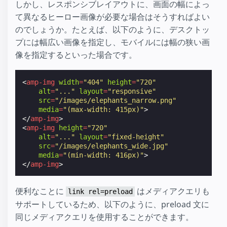
しかし、レスポンシブレイアウトに、画面の幅によっ
て異なるヒーロー画像が必要な場合はそうすればよい
のでしょうか。たとえば、以下のように、デスクトッ
プには幅広い画像を指定し、モバイルには幅の狭い画
像を指定するといった場合です。
<
amp-img
width
=
"404"
height
=
"720"
alt
=
"..."
layout
=
"responsive"
src
=
"/images/elephants_narrow.png"
media
=
"(max-width: 415px)"
>
</
amp-img
>
<
amp-img
height
=
"720"
alt
=
"..."
layout
=
"fixed-height"
src
=
"/images/elephants_wide.jpg"
media
=
"(min-width: 416px)"
>
</
amp-img
>
便利なことに
はメディアクエリも
link rel=preload
サポートしているため、以下のように、preload 文に
同じメディアクエリを使用することができます。