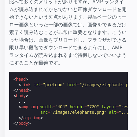
比べて多くのメリットがありますが、AMP ランタイ
ムが読み込まれてからでないと画像ダウンロードを開
始できないという欠点があります。製品ページのヒー
ロー画像といった一部の画像では、画像をできるだけ
素早く読み込むことが非常に重要となります。こうい
った場合は、画像をプリロードし、ブラウザができる
限り早い段階でダウンロードできるようにし、AMP
ランタイムが読み込まれるまで待機しないでいいよう
にすることが最善です。
<
head
>
<
link
rel
=
"preload"
href
=
"/images/elephants.png"
</
head
>
<
body
>
  ...

<
amp-img
width
=
"404"
height
=
"720"
layout
=
"respon
src
=
"/images/elephants.png"
alt
=
"..."
>
</
amp-img
>
</
body
>