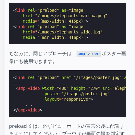
<
link
rel
=
"preload"
as
=
"image"
href
=
"/images/elephants_narrow.png"
media
=
"(max-width: 415px)"
>
<
link
rel
=
"preload"
as
=
"image"
href
=
"/images/elephants_wide.jpg"
media
=
"(min-width: 416px)"
>
ちなみに、同じアプローチは、
ポスター画
amp-video
像にも使用できます。
<
link
rel
=
"preload"
href
=
"/images/poster.jpg"
as
=
"
...

<
amp-video
width
=
"480"
height
=
"270"
src
=
"elephant
poster
=
"/images/poster.jpg"
layout
=
"responsive"
>
</
amp-video
>
preload 文は、必ずビューポートの宣言の
後
に配置す
るようにしてください。ブラウザが画面の幅を判定す