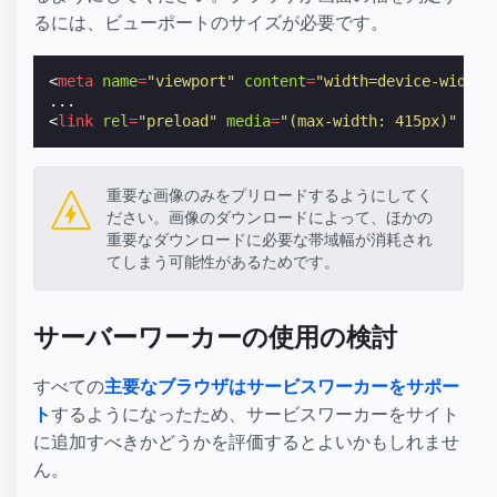
るには、ビューポートのサイズが必要です。
<
meta
name
=
"viewport"
content
=
"width=device-width"
<
link
rel
=
"preload"
media
=
"(max-width: 415px)"
...
重要な画像のみをプリロードするようにしてく
ださい。画像のダウンロードによって、ほかの
重要なダウンロードに必要な帯域幅が消耗され
てしまう可能性があるためです。
サーバーワーカーの使用の検討
すべての
主要なブラウザはサービスワーカーをサポー
ト
するようになったため、サービスワーカーをサイト
に追加すべきかどうかを評価するとよいかもしれませ
ん。