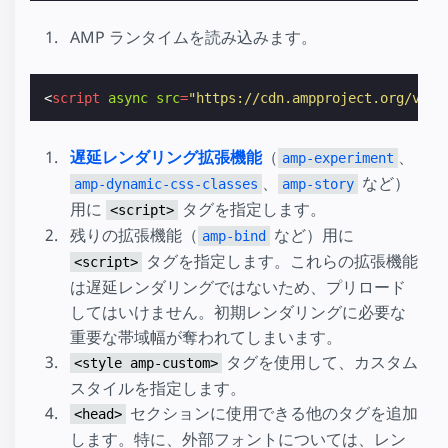
AMP ランタイムを読み込みます。
<
script
async
src
=
"https://cdn.ampproject.org/v0.j
遅延レンダリング拡張機能
（
、
amp-experiment
、
など）
amp-dynamic-css-classes
amp-story
用に
タグを指定します。
<script>
残りの拡張機能（
など）用に
amp-bind
タグを指定します。これらの拡張機能
<script>
は遅延レンダリングではないため、プリロード
してはいけません。初期レンダリングに必要な
重要な帯域幅が奪われてしまいます。
タグを使用して、カスタム
<style amp-custom>
スタイルを指定します。
セクションに使用できる他のタグを追加
<head>
します。特に、外部フォントについては、レン