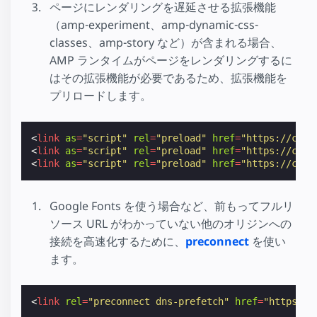
ページにレンダリングを遅延させる拡張機能
（amp-experiment、amp-dynamic-css-
classes、amp-story など）が含まれる場合、
AMP ランタイムがページをレンダリングするに
はその拡張機能が必要であるため、拡張機能を
プリロードします。
<
link
as
=
"script"
rel
=
"preload"
href
=
"https://cdn.
<
link
as
=
"script"
rel
=
"preload"
href
=
"https://cdn.
<
link
as
=
"script"
rel
=
"preload"
href
=
"https://cdn.
Google Fonts を使う場合など、前もってフルリ
ソース URL がわかっていない他のオリジンへの
接続を高速化するために、
preconnect
を使い
ます。
<
link
rel
=
"preconnect dns-prefetch"
href
=
"https://