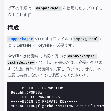
以下の手順は、
を使用したデプロイに
amppackager
適用されます。
構成
の config ファイル（
）
amppackager
amppkg.toml
には
CertFile
と
KeyFile
が必要です。
KeyFile
は秘密鍵（上記の例では
ampbyexample-
）で、以下の書式である必要がありま
packager.key
す（注意: 自分の秘密鍵を共有してはいけません。不
注意に共有しないように保護してください！）
-----BEGIN EC PARAMETERS-----
BggqhkjOPQMBBw==
-----END EC PARAMETERS-----
-----BEGIN EC PRIVATE KEY-----
MHcCAQEEINDgf1gprbdD6hM1ttmRC9+tOqJ+lNRtHwZa
…