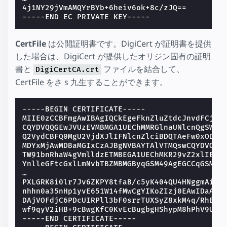
4j1NY29jVmAMQYrBYb+6heiv6ok+8c/zJQ==
-----END EC PRIVATE KEY-----
CertFile
は公開証明書です。DigiCert が証明書を提供
した場合は、DigiCert が提供したオリジン固有の証明
書と
ファイルを結合して、
DigiCertCA.crt
CertFile をさ s 九生することができます。
-----BEGIN CERTIFICATE-----
MIIE0zCCBFmgAwIBAgIQCkEgeFknZluZtdcJnvdFCjAK
CQYDVQQGEwJVUzEVMBMGA1UEChMMRGlnaUNlcnQgSW5j
Q2VydCBFQ0MgU2VjdXJlIFNlcnZlciBDQTAeFw0xODEw
MDYxMjAwMDBaMGIxCzAJBgNVBAYTAlVTMQswCQYDVQQI
TW91bnRhaW4gVmlldzETMBEGA1UEChMKR29vZ2xlIExM
YnlleGFtcGxlLmNvbTBZMBMGByqGSM49AgEGCCqGSM49
…
PXLGRK8i0lr7Jv6ZKPY8tfaB/c5yK404QU4HNggmAiEA
nhhn0a35nHp1yvE651W14fMwCgYIKoZIzj0EAwIDaAAw
DAjVOFdjC6PDcUIRPll3bF0srrTUXSyZ8xkM4q/RhB51
wf9qyV2iHB+9cBwgKfC0KvEcBugbgHShypM8hPhV9UMC
-----END CERTIFICATE-----