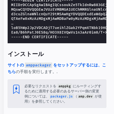
-----BEGIN CERTIFICATE-----
MIIDrDCCApSgAwIBAgIQCssoukZe5TkIdnRw883GEjAN
MQswCQYDVQQGEwJVUzEVMBMGA1UEChMMRGlnaUNlcnQg
d3cuZGlnaWNlcnQuY29tMSAwHgYDVQQDExdEaWdpQ2Vy
QTAeFw0xMzAzMDgxMjAwMDBaFw0yMzAzMDgxMjAwMDBa
…
loB5hWp2Jp2VDCADjT7ueihlZGak2YPqmXTNbk19HOuN
Ea8/B6hPatJ0ES8q/HO3X8IVQwVs1n3aAr0im0/T+Xc=
-----END CERTIFICATE-----
インストール
サイトの
をセットアップするには、こ
amppackager
ちら
の手順を実行します。.
必要なリクエストを
にルーティングす
amppkg
るために適用する必要のあるサーバー側の変更
例については、
（
が使
packager.js
amp.dev
用）を参照してください。