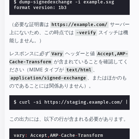
$ dump-signedexchange -i example.sxg

（必要な証明書は
サーバー
https://example.com/
上にないため、この時点では
スイッチは機
-verify
能しません。）
レスポンスに
必ず
ヘッダーと値
Vary
Accept,AMP-
が含まれていることを確認してく
Cache-Transform
ださい（MIME タイプが
、
text/html
、またはほかのも
application/signed-exchange
のであることには関係ありません）。
$ curl -si https://staging.example.com/ 
|
この出力には、以下の行が含まれる必要があります。
vary
:
Accept
,
AMP
-
Cache
-
Transform