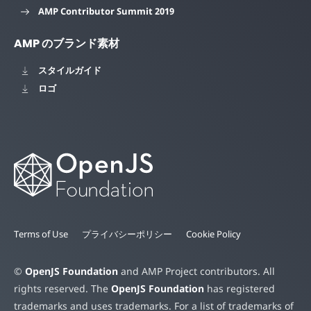
AMP Contributor Summit 2019
AMP のブランド素材
スタイルガイド
ロゴ
Terms of Use
プライバシーポリシー
Cookie Policy
©
OpenJS Foundation
and AMP Project contributors. All
rights reserved. The
OpenJS Foundation
has registered
trademarks and uses trademarks. For a list of trademarks of