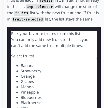
fruit is already in
list. If fruit is not already
fruits
in the list,
will change the state of
amp-selector
the
list with the new fruit at end. If fruit is
fruits
in
list, the list stays the same.
fruit-selected
Pick your favorite fruites from this list
You can only add new fruits to the list, you
can't add the same fruit multiple times.
Select fruits!
Banana
Strawberry
Orange
Grapes
Mango
Pineapple
Blueberries
Blackberries
Kiwi