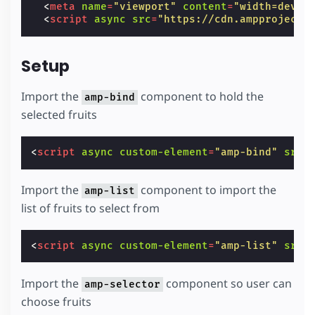
<
meta
name
=
"viewport"
content
=
"width=devic
<
script
async
src
=
"https://cdn.ampproject.
Setup
Import the
component to hold the
amp-bind
selected fruits
<
script
async
custom-element
=
"amp-bind"
src
=
Import the
component to import the
amp-list
list of fruits to select from
<
script
async
custom-element
=
"amp-list"
src
=
Import the
component so user can
amp-selector
choose fruits