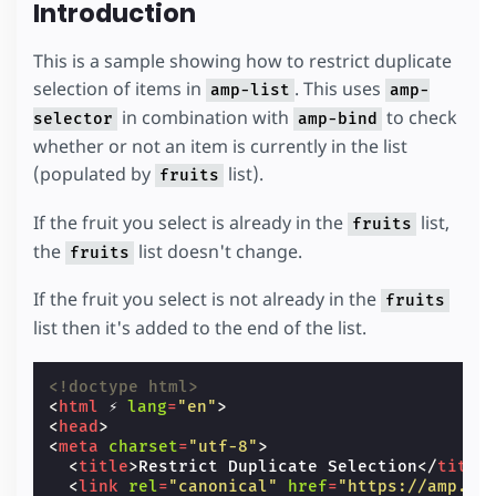
Introduction
This is a sample showing how to restrict duplicate
selection of items in
. This uses
amp-list
amp-
in combination with
to check
selector
amp-bind
whether or not an item is currently in the list
(populated by
list).
fruits
If the fruit you select is already in the
list,
fruits
the
list doesn't change.
fruits
If the fruit you select is not already in the
fruits
list then it's added to the end of the list.
<!doctype html>
<
html
⚡
lang
=
"en"
>
<
head
>
<
meta
charset
=
"utf-8"
>
<
title
>
Restrict Duplicate Selection
</
title
<
link
rel
=
"canonical"
href
=
"https://amp.de