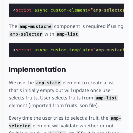
<
script
async
custom-element
=
"amp-selector"
The
component is required if using
amp-mustache
with
amp-selector
amp-list
<
script
async
custom-template
=
"amp-mustache"
Implementation
We use the
element to create a list
amp-state
that's initially empty but will update once user
selects fruits. User selects fruits from
amp-list
element (imported from fruits.json file).
Every time the user tries to select a fruit, the
amp-
element will validate whether or not
selector