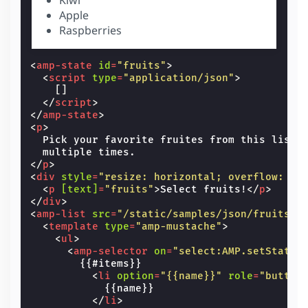
Apple
Raspberries
<
amp-state
id
=
"fruits"
>
<
script
type
=
"application/json"
>
[]
</
script
>
</
amp-state
>
<
p
>
  Pick your favorite fruites from this list 
</
p
>
<
div
style
=
"resize: horizontal; overflow: au
<
p
[text]
=
"fruits"
>
Select fruits!
</
p
>
</
div
>
<
amp-list
src
=
"/static/samples/json/fruits.j
<
template
type
=
"amp-mustache"
>
<
ul
>
<
amp-selector
on
=
"select:AMP.setState(
        {{#items}}

<
li
option
=
"{{name}}"
role
=
"button
            {{name}}

</
li
>