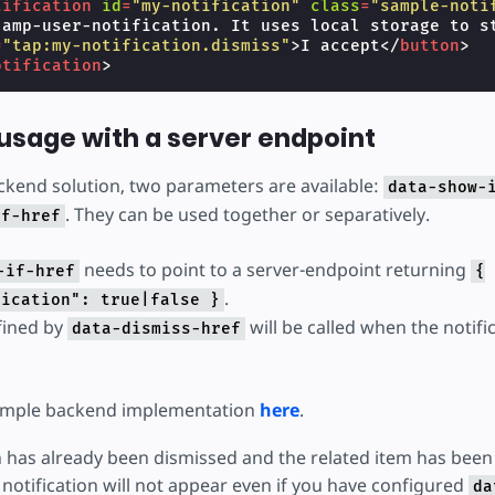
tification
id
=
"my-notification"
class
=
"sample-noti
 amp-user-notification. It uses local storage to st
=
"tap:my-notification.dismiss"
>
I accept
</
button
>
otification
>
sage with a server endpoint
kend solution, two parameters are available:
data-show-
. They can be used together or separatively.
if-href
needs to point to a server-endpoint returning
-if-href
{
.
fication": true|false }
fined by
will be called when the notific
data-dismiss-href
sample backend implementation
here
.
on has already been dismissed and the related item has bee
 notification will not appear even if you have configured
da