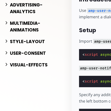
Начните разрабо
ADVERTISING-
Use
ANALYTICS
amp-user-n
implement a dial
MULTIMEDIA-
Setup
ANIMATIONS
Import
STYLE-LAYOUT
amp-use
USER-CONSENT
<
script
asyn
VISUAL-EFFECTS
amp-user-noti
<
script
asyn
Specify any addit
the left bottom c