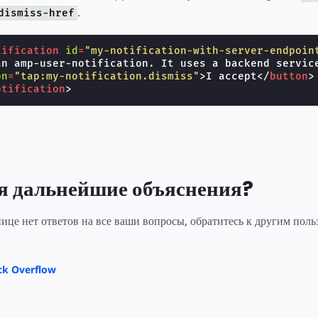
.
dismiss-href
tification
id
=
"my-notification-with-server-endpoin
an amp-user-notification. It uses a backend service
on
=
"tap:my-notification.dismiss"
>
I accept
</
button
>
otification
>
я дальнейшие объяснения?
нице нет ответов на все ваши вопросы, обратитесь к другим по
ck Overflow