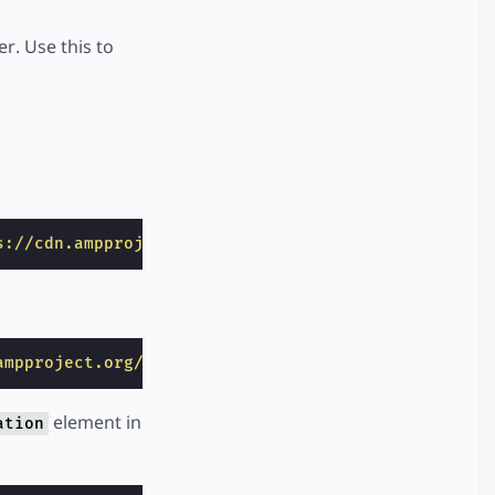
er. Use this to
s://cdn.ampproject.org/v0/amp-user-notification-0.
ampproject.org/v0/amp-analytics-0.1.js"
></
script
>
element in
ation