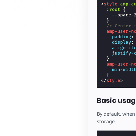
<
style
amp-c
:
root
{
--space-
}
/* Center 
amp-user-n
padding
:
display
:
align-it
justify-
}
amp-user-n
min-widt
}
</
style
>
Basic usag
By default, when 
storage.