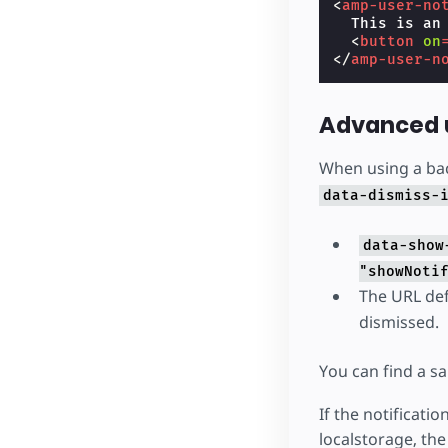
<
amp-user-no
  This is an
<
button
on
</
amp-user-n
Advanced u
When using a bac
data-dismiss-
data-show
"showNoti
The URL de
dismissed.
You can find a 
If the notificati
localstorage, the