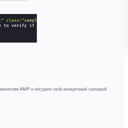
t"
class
=
"sample-notification"
layout
=
"nodisplay"
 to verify if the notification has to be shown.

льзователям AMP и обсудите свой конкретный сценарий