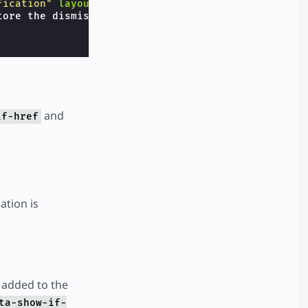
fication"
layout
=
"nodisplay"
>
ore the dismissed state.

and
if-href
ation is
n added to the
ta-show-if-