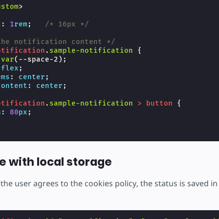
ustom
>
2
:
1
rem
;
/* 16px */
the notification content */
otification
.
sample-notification
{
var
(
--space-2
);
flex
;
ems
:
center
;
content
:
center
;
otification
.
sample-notification
>
button
{
h
:
80
px
;
e with local storage
the user agrees to the cookies policy, the status is saved in 