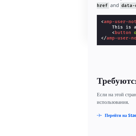
and
href
data-
<
amp-user-no
    This is 
<
button
</
amp-user-n
Требуютс
Если на этой стра
использования.
Перейти на Sta