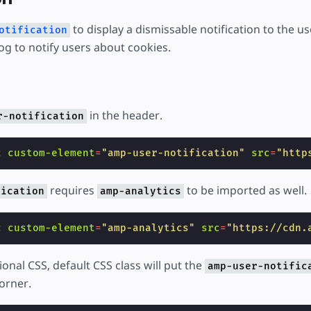
тку
to display a dismissable notification to the us
otification
og to notify users about cookies.
in the header.
r-notification
c
custom-element
=
"amp-user-notification"
src
=
"http
requires
to be imported as well.
fication
amp-analytics
c
custom-element
=
"amp-analytics"
src
=
"https://cdn.
ional CSS, default CSS class will put the
amp-user-notific
orner.