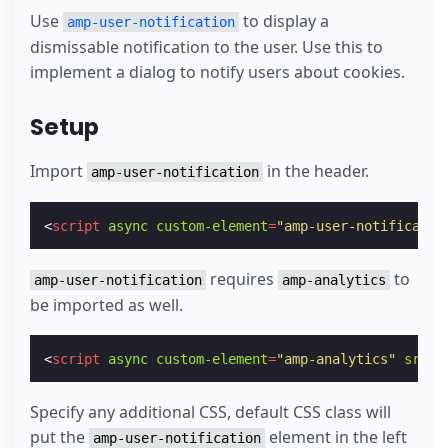
Use
to display a
amp-user-notification
dismissable notification to the user. Use this to
implement a dialog to notify users about cookies.
Setup
Import
in the header.
amp-user-notification
<
script
async
custom-element
=
"amp-user-notificatio
requires
to
amp-user-notification
amp-analytics
be imported as well.
<
script
async
custom-element
=
"amp-analytics"
src
=
"
Specify any additional CSS, default CSS class will
put the
element in the left
amp-user-notification