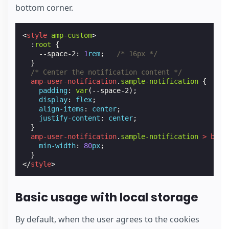
bottom corner.
<
style
amp-custom
>
:
root
{
--space-2
:
1
rem
;
/* 16px */
}
/* Center the notification content */
amp-user-notification
.
sample-notification
{
padding
:
var
(
--space-2
);
display
:
flex
;
align-items
:
center
;
justify-content
:
center
;
}
amp-user-notification
.
sample-notification
>
butt
min-width
:
80
px
;
}
</
style
>
Basic usage with local storage
By default, when the user agrees to the cookies