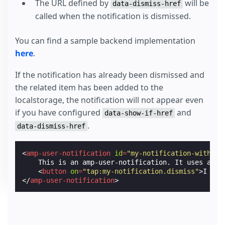
The URL defined by
will be
data-dismiss-href
called when the notification is dismissed.
You can find a sample backend implementation
here
.
If the notification has already been dismissed and
the related item has been added to the
localstorage, the notification will not appear even
if you have configured
and
data-show-if-href
.
data-dismiss-href
<
amp-user-notification
id
=
"my-notification-with-se
    This is an amp-user-notification. It uses a ba
<
button
on
=
"tap:my-notification.dismiss"
>
I acc
</
amp-user-notification
>