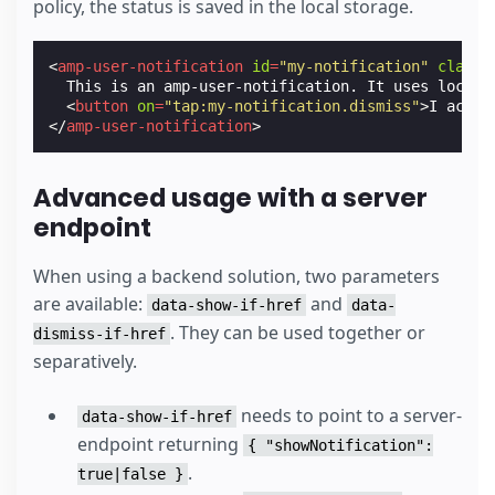
policy, the status is saved in the local storage.
<
amp-user-notification
id
=
"my-notification"
class
=
  This is an amp-user-notification. It uses local s
<
button
on
=
"tap:my-notification.dismiss"
>
I accep
</
amp-user-notification
>
Advanced usage with a server
endpoint
When using a backend solution, two parameters
are available:
and
data-show-if-href
data-
. They can be used together or
dismiss-if-href
separatively.
needs to point to a server-
data-show-if-href
endpoint returning
{ "showNotification":
.
true|false }