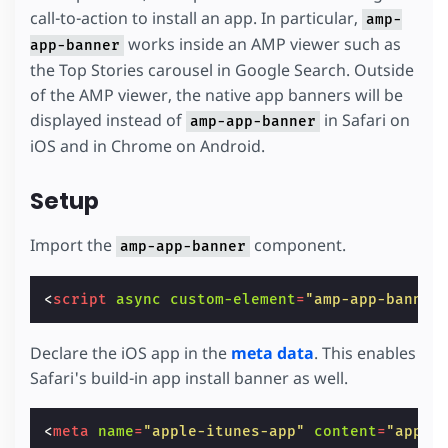
call-to-action to install an app. In particular,
amp-
works inside an AMP viewer such as
app-banner
the Top Stories carousel in Google Search. Outside
of the AMP viewer, the native app banners will be
displayed instead of
in Safari on
amp-app-banner
iOS and in Chrome on Android.
Setup
Import the
component.
amp-app-banner
<
script
async
custom-element
=
"amp-app-banner
Declare the iOS app in the
meta data
. This enables
Safari's build-in app install banner as well.
<
meta
name
=
"apple-itunes-app"
content
=
"app-i