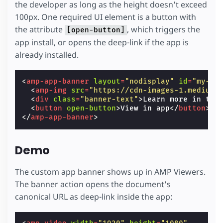
the developer as long as the height doesn't exceed
100px. One required UI element is a button with
the attribute
, which triggers the
[open-button]
app install, or opens the deep-link if the app is
already installed.
<
amp-app-banner
layout
=
"nodisplay"
id
=
"my-ap
<
amp-img
src
=
"https://cdn-images-1.medium.
<
div
class
=
"banner-text"
>
Learn more in the
<
button
open-button
>
View in app
</
button
>
</
amp-app-banner
>
Demo
The custom app banner shows up in AMP Viewers.
The banner action opens the document's
canonical URL as deep-link inside the app: