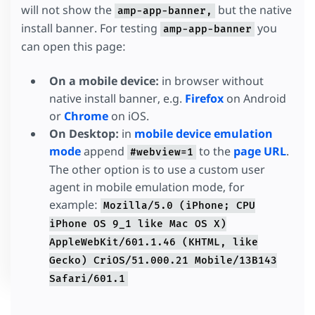
will not show the
but the native
amp-app-banner,
install banner. For testing
you
amp-app-banner
can open this page:
On a mobile device:
in browser without
native install banner, e.g.
Firefox
on Android
or
Chrome
on iOS.
On Desktop:
in
mobile device emulation
mode
append
to the
page URL
.
#webview=1
The other option is to use a custom user
agent in mobile emulation mode, for
example:
Mozilla/5.0 (iPhone; CPU
iPhone OS 9_1 like Mac OS X)
AppleWebKit/601.1.46 (KHTML, like
Gecko) CriOS/51.000.21 Mobile/13B143
Safari/601.1