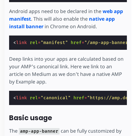
Android apps need to be declared in the
web app
manifest
. This will also enable the
native app
install banner
in Chrome on Android.
<
link
rel
=
"manifest"
href
=
"/amp-app-banner-m
Deep links into your apps are calculated based on
your AMP's canonical link. Here we link to an
article on Medium as we don't have a native AMP
by Example app.
<
link
rel
=
"canonical"
href
=
"https://amp.dev/
Basic usage
The
can be fully customized by
amp-app-banner