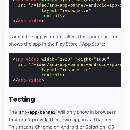
<
amp-video
width
=
"1920"
height
=
"1080"
src
=
"/video/amp-app-banner-android-app-ins
layout
=
"responsive"
controls
>
</
amp-video
>
...and if the app is not installed, the banner action
shows the app in the Play Store / App Store:
<
amp-video
width
=
"1920"
height
=
"1080"
src
=
"/video/amp-app-banner-android-app-not
layout
=
"responsive"
controls
>
</
amp-video
>
Testing
The
will only show in browsers
amp-app-banner
that don't provide their own app install banner.
This means Chrome on Android or Safari on iOS