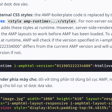
sẽ được đưa vào.
ternal CSS styles:
the AMP-boilerplate code is replaced by 
les
:
. For non-server-s
<style amp-runtime>...</style>
adds these styles at runtime. However, server-side-rende
r the AMP layouts to work before AMP has been loaded. To a
, at runtime, AMP will check if the version specified in i-amp
22334000" differs from the current AMP version and will 
rsion if not.
untime
i-amphtml-version=
"011905222334000"
>
html{ov
ender phía máy chủ:
đối với từng phần tử dùng bố cục AMP, 
g cho bố cục sẽ được đưa vào.
=
"image.jpg"
width=
"1080"
height=
"610"
layout=
"res
ss=
"i-amphtml-layout-responsive i-amphtml-layout-s
-sizer
style=
"display:block;padding-top:56.4815%;"