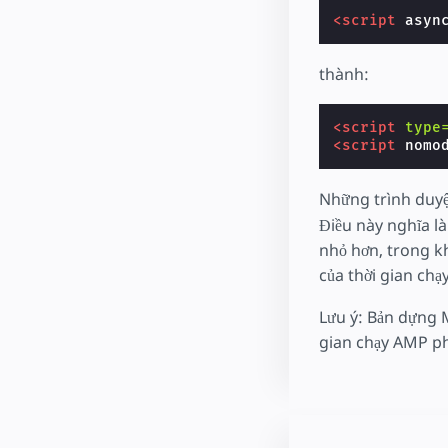
<script
asyn
thành:
<script
type
<script
nomo
Những trình duyệ
Điều này nghĩa là
nhỏ hơn, trong kh
của thời gian chạ
Lưu ý: Bản dựng 
gian chạy AMP phả