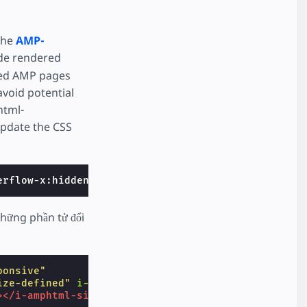
the
AMP-
ide rendered
red AMP pages
void potential
html-
update the CSS
erflow-x:hidden!important}html.i-amphtml-...
</styl
những phần tử đổi
ponsive"
ize-defined"
i-amphtml-layout=
"responsive"
>
></i-amphtml-sizer>