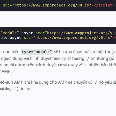
c
src=
"https://www.ampproject.org/v0.js"
></script>
=
"module"
async
src=
"https://www.ampproject.org/v0
dule
async
src=
"https://www.ampproject.org/v0.js"
>
t nào hiểu
sẽ bỏ qua đoạn mã có một thuộc
type="module"
 người dùng với trình duyệt hiện đại sẽ hưởng lợi từ những gói
i người dùng trên trình duyệt cũ sẽ quay về lại phiên bản k
y AMP.
Mô-đun AMP chỉ khả dụng cho AMP đã chuyển đổi vì nó yêu cầ
i được đặt inline.