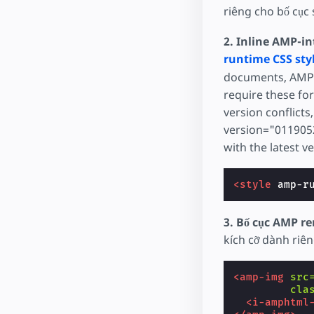
riêng cho bố cục 
2. Inline AMP-in
runtime CSS sty
documents, AMP 
require these fo
version conflicts
version="0119052
with the latest ve
<style
amp-r
3. Bố cục AMP r
kích cỡ dành riên
<amp-img
src
cla
<i-amphtml