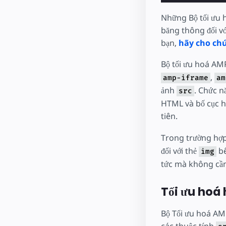
Những Bộ tối ưu 
băng thông đối v
bạn,
hãy cho chú
Bộ tối ưu hoá AM
,
amp-iframe
am
ảnh
. Chức n
src
HTML và bố cục h
tiên.
Trong trường hợ
đối với thẻ
bê
img
tức mà không cần
Tối ưu hoá 
Bộ Tối ưu hoá AM