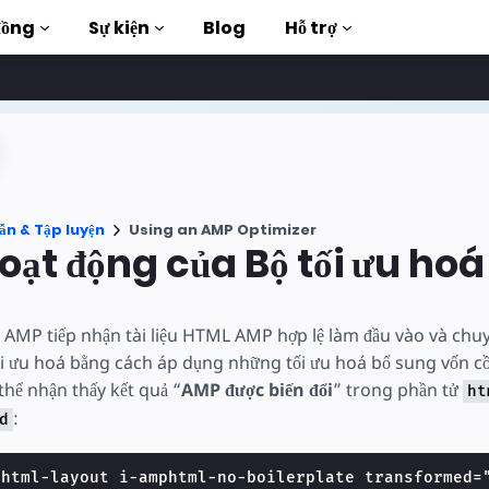
đồng
Sự kiện
Blog
Hỗ trợ
ập luyện
ẫn & Tập luyện
Using an AMP Optimizer
àn chỉnh
ạt động của Bộ tối ưu ho
uction to AMP
á AMP tiếp nhận tài liệu HTML AMP hợp lệ làm đầu vào và ch
 thông qua các
ối ưu hoá bằng cách áp dụng những tối ưu hoá bổ sung vốn c
hí
thể nhận thấy kết quả “
AMP được biến đổi
” trong phần tử
ht
:
d
g
phtml-layout i-amphtml-no-boilerplate transformed=