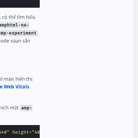
có thể tìm hiểu
amphtml-no-
amp-experiment
 code soạn sẵn
 ở màn hiển thị
e Web Vitals
thích một
amp-
640"
height=
"480"
></amp-img>