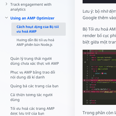
Bắt đầu tạo
Track engagement with
analytics
Lưu ý: bộ nhớ đệ
Google thêm và
Using an AMP Optimizer
Cách hoạt động của Bộ tối
Bộ Tối ưu hoá AMP
ưu hoá AMP
render bố cục phí
Hướng dẫn Bộ tối ưu hoá
biệt giữa một tra
AMP phiên bản Node.js
Quản lý trạng thái người
dùng chưa xác thực với AMP
Phục vụ AMP bằng trao đổi
nội dung đã kí danh
Quảng bá các trang của bạn
Cải thiện tương tác người
dùng
Tối ưu hoá các trang AMP
Trong phần còn lạ
được lưu trữ của bạn