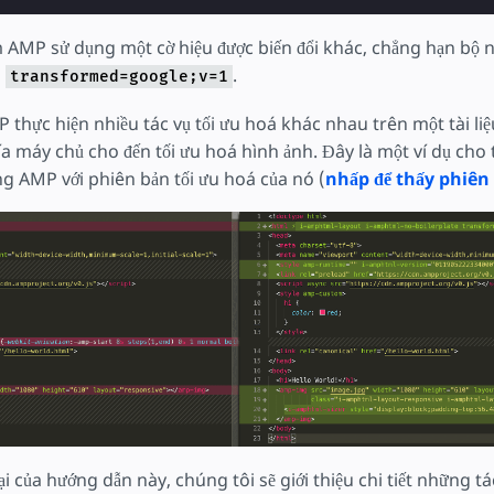
m AMP sử dụng một cờ hiệu được biến đổi khác, chẳng hạn bộ
o
.
transformed=google;v=1
 thực hiện nhiều tác vụ tối ưu hoá khác nhau trên một tài liệ
a máy chủ cho đến tối ưu hoá hình ảnh. Đây là một ví dụ cho
ng AMP với phiên bản tối ưu hoá của nó (
nhấp để thấy phiên
i của hướng dẫn này, chúng tôi sẽ giới thiệu chi tiết những tá