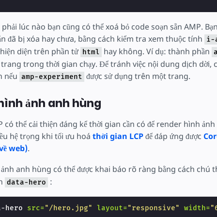
phải lúc nào bạn cũng có thể xoá bỏ code soạn sẵn AMP. Bạn 
n đã bị xóa hay chưa, bằng cách kiểm tra xem thuộc tính
i-
hiện diện trên phần tử
hay không. Ví dụ: thành phần
html
 trang trong thời gian chạy. Để tránh việc nội dung dịch dời,
n nếu
được sử dụng trên một trang.
amp-experiment
 hình ảnh anh hùng
 có thể cải thiện đáng kể thời gian cần có để render hình ảnh
iều hệ trọng khi tối ưu hoá
thời gian LCP
để đáp ứng được
Cor
 về web)
.
ảnh anh hùng có thể được khai báo rõ ràng bằng cách chú 
nh
:
data-hero
a-hero
src=
"/hero.jpg"
layout=
"responsive"
width=
"