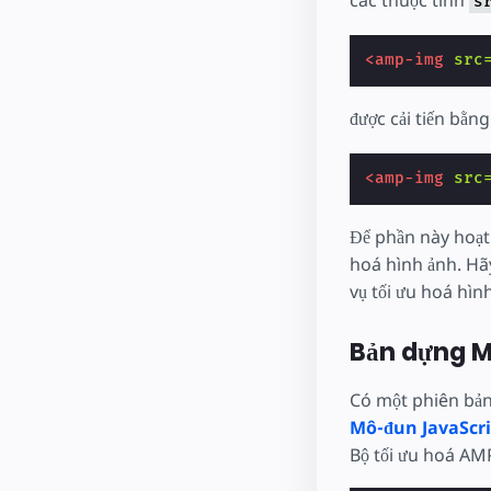
các thuộc tính
s
<amp-img
src
được cải tiến bằn
<amp-img
src
Để phần này hoạt 
hoá hình ảnh. Hãy
vụ tối ưu hoá hìn
Bản dựng M
Có một phiên bản
Mô-đun JavaScri
Bộ tối ưu hoá AM