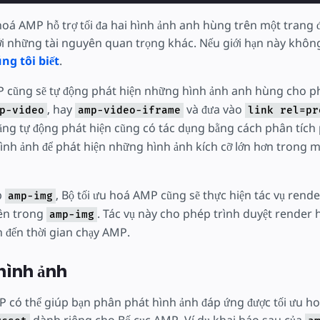
hoá AMP hỗ trợ tối đa hai hình ảnh anh hùng trên một trang 
ới những tài nguyên quan trọng khác. Nếu giới hạn này không
ng tôi biết
.
P cũng sẽ tự động phát hiện những hình ảnh anh hùng cho p
, hay
và đưa vào
p-video
amp-video-iframe
link rel=pr
ăng tự động phát hiện cũng có tác dụng bằng cách phân tích
ình ảnh để phát hiện những hình ảnh kích cỡ lớn hơn trong m
p
, Bộ tối ưu hoá AMP cũng sẽ thực hiện tác vụ rend
amp-img
n trong
. Tác vụ này cho phép trình duyệt render 
amp-img
 đến thời gian chạy AMP.
hình ảnh
P có thể giúp bạn phân phát hình ảnh đáp ứng được tối ưu ho