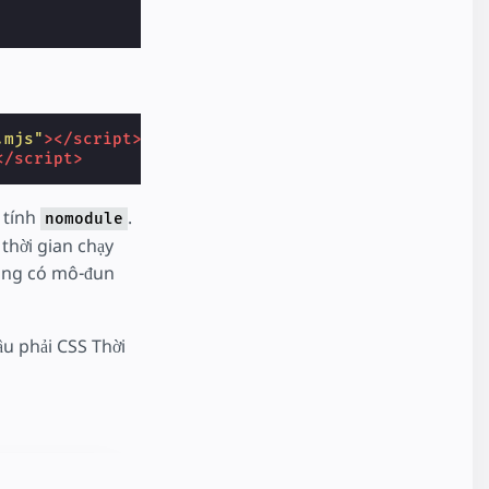
.mjs"
></script>
</script>
 tính
.
nomodule
 thời gian chạy
hông có mô-đun
u phải CSS Thời