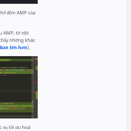
 nhớ đệm AMP của
u AMP, từ việc
 thấy những khác
 bản lớn hơn
).
c vụ tối ưu hoá