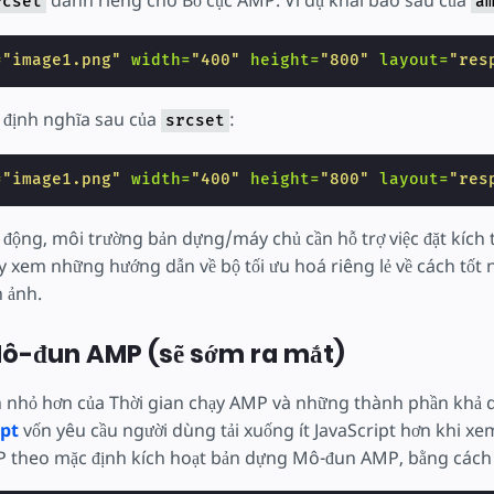
dành riêng cho Bố cục AMP. Ví dụ khai báo sau của
rcset
a
=
"image1.png"
width=
"400"
height=
"800"
layout=
"res
g định nghĩa sau của
:
srcset
=
"image1.png"
width=
"400"
height=
"800"
layout=
"res
động, môi trường bản dựng/máy chủ cần hỗ trợ việc đặt kích t
 xem những hướng dẫn về bộ tối ưu hoá riêng lẻ về cách tốt n
h ảnh.
ô-đun AMP (sẽ sớm ra mắt)
 nhỏ hơn của Thời gian chạy AMP và những thành phần khả 
pt
vốn yêu cầu người dùng tải xuống ít JavaScript hơn khi x
P theo mặc định kích hoạt bản dựng Mô-đun AMP, bằng cách b