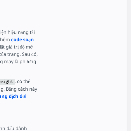
iện hiệu năng tải
 thêm
code soạn
t giá trị độ mờ
của trang. Sau đó,
ng may là phương
, có thể
height
ng. Bằng cách này
ung dịch dời
ánh dấu dành