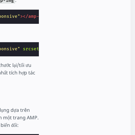
:
mp-img
ponsive"
></amp-img>
ponsive"
srcset=
"image1.470w.png 470w, image1.820w
hước lại/tối ưu
hất tích hợp tác
dụng dựa trên
em một trang AMP.
iến đổi: