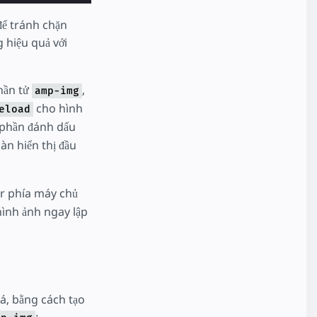
để tránh chặn
 hiệu quả với
hần tử
,
amp-img
cho hình
eload
 phần đánh dấu
àn hiển thị đầu
er phía máy chủ
hình ảnh ngay lập
á, bằng cách tạo