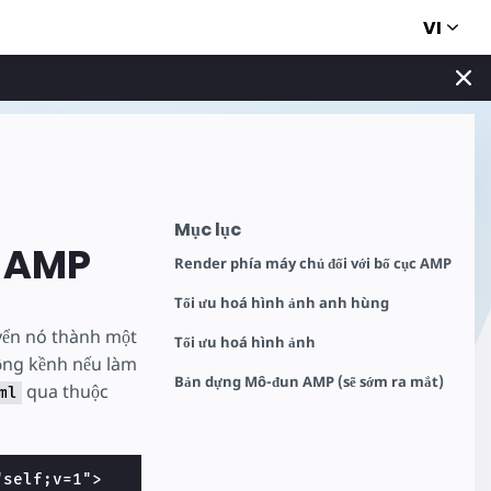
VI
Mục lục
á AMP
Render phía máy chủ đối với bố cục AMP
Tối ưu hoá hình ảnh anh hùng
uyển nó thành một
Tối ưu hoá hình ảnh
ồng kềnh nếu làm
Bản dựng Mô-đun AMP (sẽ sớm ra mắt)
qua thuộc
ml
"self;v=1">