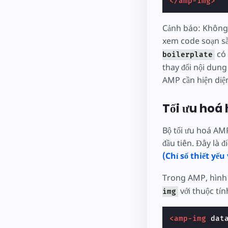
</amp-img>
Cảnh báo: Không 
xem code soạn sẵ
có 
boilerplate
thay đổi nội dung
AMP cần hiện diệ
Tối ưu hoá
Bộ tối ưu hoá AMP
đầu tiên. Đây là đ
(Chỉ số thiết yếu
Trong AMP, hình 
với thuộc tí
img
<amp-img
dat