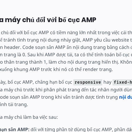
a máy chủ đối với bố cục AMP
hủ đối với bố cục AMP có tiềm năng lớn nhất trong việc cải th
ể tránh tình trạng nội dung nhảy giật, AMP yêu cầu website
 header. Code soạn sẵn AMP ẩn nội dung trang bằng cách đặ
n trang là 0. Sau khi AMP được tải, ta có thể tính toán bố cục 
o thân trang thành 1, làm cho nội dung trang hiển thị. Khô
i xuống khung AMP trước khi nó có thể render trang.
 này, bố cục AMP, chẳng hạn bố cục
hay
responsive
fixed-
ía máy chủ trước khi phân phát trang đến tác nhân người dù
 code soạn sẵn AMP trong khi vẫn tránh được tình trạng
nội d
ình tải trang.
a máy chủ làm ba việc sau:
soạn sẵn AMP:
đối với từng phần tử dùng bố cục AMP, phần đ