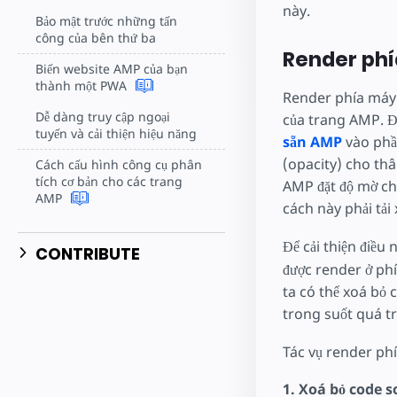
này.
Bảo mật trước những tấn
công của bên thứ ba
Render phí
Biến website AMP của bạn
thành một PWA
Render phía máy c
Dễ dàng truy cập ngoại
của trang AMP. Đ
tuyến và cải thiện hiệu năng
sẵn AMP
vào phần
(opacity) cho thâ
Cách cấu hình công cụ phân
tích cơ bản cho các trang
AMP đặt độ mờ ch
AMP
cách này phải tả
Để cải thiện điều
CONTRIBUTE
được render ở ph
ta có thể xoá bỏ
trong suốt quá tr
Tác vụ render phí
1. Xoá bỏ code 