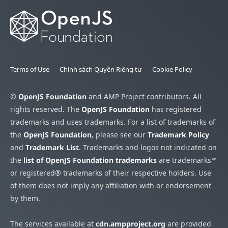
Terms of Use
Chính sách Quyền Riêng tư
Cookie Policy
©
OpenJS Foundation
and AMP Project contributors. All
rights reserved. The
OpenJS Foundation
has registered
trademarks and uses trademarks. For a list of trademarks of
the
OpenJS Foundation
, please see our
Trademark Policy
and
Trademark List
. Trademarks and logos not indicated on
the
list of OpenJS Foundation trademarks
are trademarks™
or registered® trademarks of their respective holders. Use
of them does not imply any affiliation with or endorsement
by them.
The services available at
cdn.ampproject.org
are provided