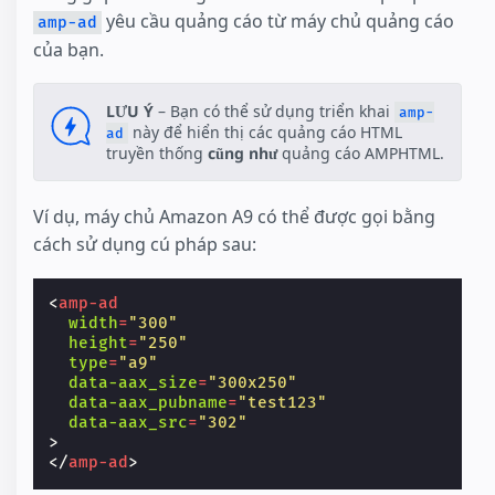
yêu cầu quảng cáo từ máy chủ quảng cáo
amp-ad
của bạn.
LƯU Ý
– Bạn có thể sử dụng triển khai
amp-
này để hiển thị các quảng cáo HTML
ad
truyền thống
cũng như
quảng cáo AMPHTML.
Ví dụ, máy chủ Amazon A9 có thể được gọi bằng
cách sử dụng cú pháp sau:
<
amp-ad
width
=
"300"
height
=
"250"
type
=
"a9"
data-aax_size
=
"300x250"
data-aax_pubname
=
"test123"
data-aax_src
=
"302"
>
</
amp-ad
>