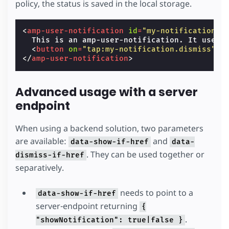
policy, the status is saved in the local storage.
<
amp-user-notification
id
=
"my-notification"
  This is an amp-user-notification. It uses l
<
button
on
=
"tap:my-notification.dismiss"
>
I
</
amp-user-notification
>
Advanced usage with a server
endpoint
When using a backend solution, two parameters
are available:
and
data-show-if-href
data-
. They can be used together or
dismiss-if-href
separatively.
needs to point to a
data-show-if-href
server-endpoint returning
{
.
"showNotification": true|false }