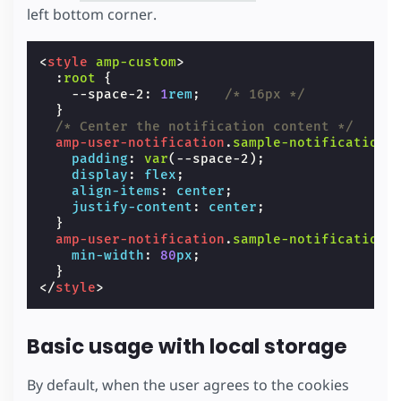
left bottom corner.
<
style
amp-custom
>
:
root
{
--space-2
:
1
rem
;
/* 16px */
}
/* Center the notification content */
amp-user-notification
.
sample-notification
padding
:
var
(
--space-2
);
display
:
flex
;
align-items
:
center
;
justify-content
:
center
;
}
amp-user-notification
.
sample-notification
min-width
:
80
px
;
}
</
style
>
Basic usage with local storage
By default, when the user agrees to the cookies