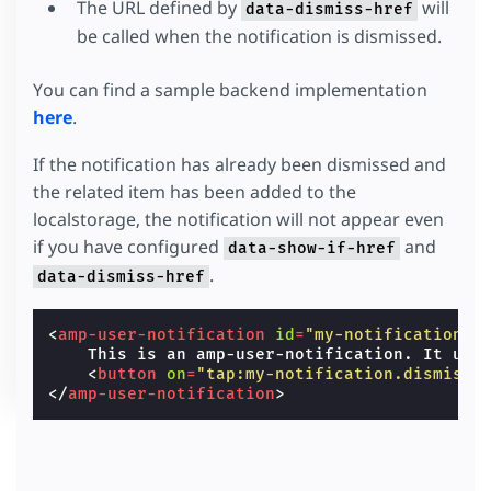
The URL defined by
will
data-dismiss-href
be called when the notification is dismissed.
You can find a sample backend implementation
here
.
If the notification has already been dismissed and
the related item has been added to the
localstorage, the notification will not appear even
if you have configured
and
data-show-if-href
.
data-dismiss-href
<
amp-user-notification
id
=
"my-notification-w
    This is an amp-user-notification. It uses
<
button
on
=
"tap:my-notification.dismiss"
</
amp-user-notification
>