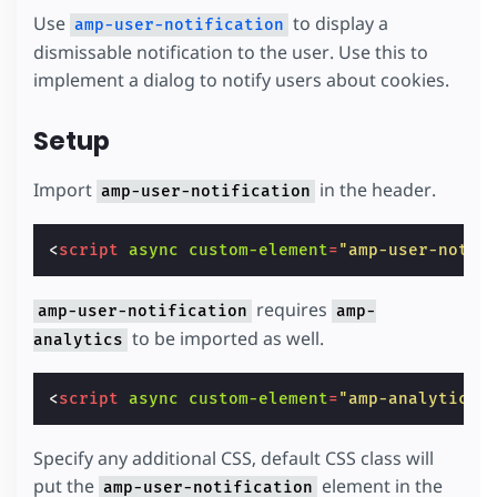
Use
to display a
amp-user-notification
dismissable notification to the user. Use this to
implement a dialog to notify users about cookies.
Setup
Import
in the header.
amp-user-notification
<
script
async
custom-element
=
"amp-user-notif
requires
amp-user-notification
amp-
to be imported as well.
analytics
<
script
async
custom-element
=
"amp-analytics"
Specify any additional CSS, default CSS class will
put the
element in the
amp-user-notification