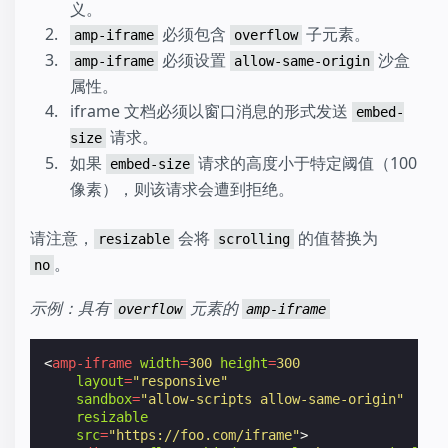
义。
必须包含
子元素。
amp-iframe
overflow
必须设置
沙盒
amp-iframe
allow-same-origin
属性。
iframe 文档必须以窗口消息的形式发送
embed-
请求。
size
如果
请求的高度小于特定阈值（100
embed-size
像素），则该请求会遭到拒绝。
请注意，
会将
的值替换为
resizable
scrolling
。
no
示例：具有
元素的
overflow
amp-iframe
<
amp-iframe
width
=
300
height
=
300
layout
=
"responsive"
sandbox
=
"allow-scripts allow-same-origin"
resizable
src
=
"https://foo.com/iframe"
>