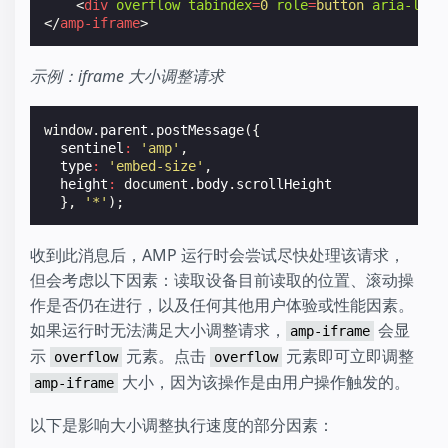
<
div
overflow
tabindex
=
0
role
=
button
aria-labe
</
amp-iframe
>
示例：iframe 大小调整请求
window
.
parent
.
postMessage
({
sentinel
:
'amp'
,
type
:
'embed-size'
,
height
:
document
.
body
.
scrollHeight
},
'*'
);
收到此消息后，AMP 运行时会尝试尽快处理该请求，
但会考虑以下因素：读取设备目前读取的位置、滚动操
作是否仍在进行，以及任何其他用户体验或性能因素。
如果运行时无法满足大小调整请求，
会显
amp-iframe
示
元素。点击
元素即可立即调整
overflow
overflow
大小，因为该操作是由用户操作触发的。
amp-iframe
以下是影响大小调整执行速度的部分因素：