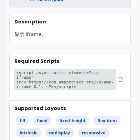
Description
显示 iframe。
Required Scripts
<script async custom-element="amp-
iframe" 
src="https://cdn.ampproject.org/v0/amp-
iframe-0.1.js"></script>
Supported Layouts
fill
fixed
fixed-height
flex-item
intrinsic
nodisplay
responsive