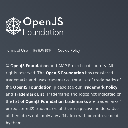
Terms of Use
隐私权政策
Cookie Policy
©
OpenJS Foundation
and AMP Project contributors. All
rights reserved. The
OpenJS Foundation
has registered
trademarks and uses trademarks. For a list of trademarks of
the
OpenJS Foundation
, please see our
Trademark Policy
and
Trademark List
. Trademarks and logos not indicated on
the
list of OpenJS Foundation trademarks
are trademarks™
or registered® trademarks of their respective holders. Use
of them does not imply any affiliation with or endorsement
by them.