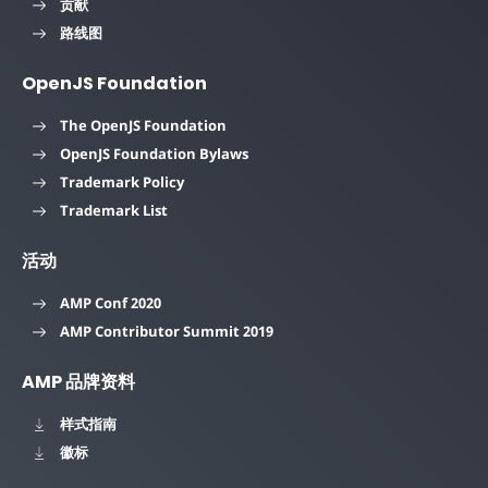
贡献
路线图
OpenJS Foundation
The OpenJS Foundation
OpenJS Foundation Bylaws
Trademark Policy
Trademark List
活动
AMP Conf 2020
AMP Contributor Summit 2019
AMP 品牌资料
样式指南
徽标