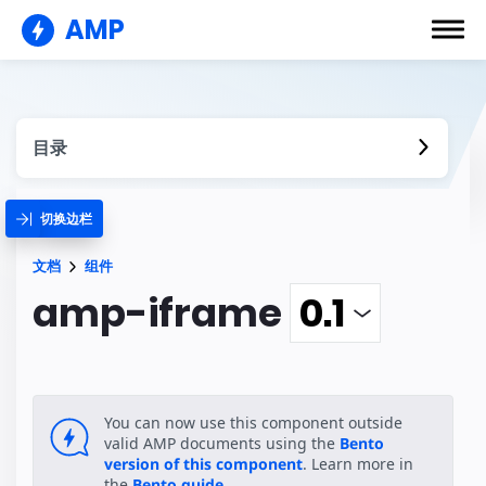
AMP
目录
切换边栏
文档
组件
amp-iframe
You can now use this component outside
valid AMP documents using the
Bento
version of this component
. Learn more in
the
Bento guide
.