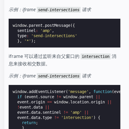
示例：iframe
请求
send-intersections
window
.
parent
.
postMessage
({
sentinel
:
'amp'
,
type
:
'send-intersections'
},
'*'
);
iframe 可以通过监听来自父窗口的
消
intersection
息来接收相交数据。
示例：iframe
请求
send-intersections
window
.
addEventListener
(
'message'
,
function
(
event
)
if
(
event
.
source
!=
window
.
parent
||
event
.
origin
==
window
.
location
.
origin
||
!
event
.
data
||
event
.
data
.
sentinel
!=
'amp'
||
event
.
data
.
type
!=
'intersection'
)
{
return
;
}