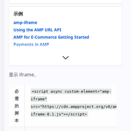
示例
amp-iframe
Using the AMP URL API
AMP for E-Commerce Getting Started
Payments in AMP
Copy Button
Custom Loading Indicators
Integrating Videos in AMP an Overview
Video Carousels with amp-carousel
显示 iframe。
News Article
External User Consent Flow
必
<script async custom-element="amp-
amp-analytics
需
iframe"
Housing
的
src="https://cdn.ampproject.org/v0/amp-
脚
iframe-0.1.js"></script>
本