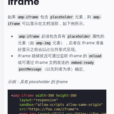
iframe
如果
包含
元素，则
amp-iframe
placeholder
amp-
可以显示在文档顶部，如下例所示。
iframe
必须包含具有
属性的
amp-iframe
placeholder
元素（如
元素），后者在 iframe 准备
amp-img
好显示之前会以占位符形式呈现。
iframe 就绪状况可通过监听 iframe 的
onload
或可通过 iframe 文档发送的
embed-ready
（以先到者为准）确定。
postMessage
示例：具有 placeholder 的 iframe
<
amp-iframe
width
=
300
height
=
300
layout
=
"responsive"
sandbox
=
"allow-scripts allow-same-origin"
src
=
"https://foo.com/iframe"
>
<
amp-img
layout
=
"fill"
src
=
"https://foo.com/fo