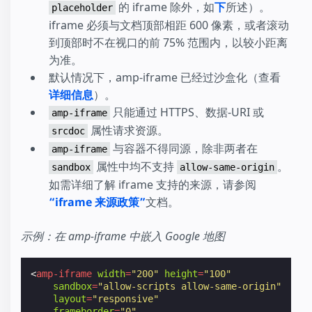
的 iframe 除外，如
下
所述）。
placeholder
iframe 必须与文档顶部相距 600 像素，或者滚动
到顶部时不在视口的前 75% 范围内，以较小距离
为准。
默认情况下，amp-iframe 已经过沙盒化（查看
详细信息
）。
只能通过 HTTPS、数据-URI 或
amp-iframe
属性请求资源。
srcdoc
与容器不得同源，除非两者在
amp-iframe
属性中均不支持
。
sandbox
allow-same-origin
如需详细了解 iframe 支持的来源，请参阅
“iframe 来源政策”
文档。
示例：在 amp-iframe 中嵌入 Google 地图
<
amp-iframe
width
=
"200"
height
=
"100"
sandbox
=
"allow-scripts allow-same-origin"
layout
=
"responsive"
frameborder
=
"0"