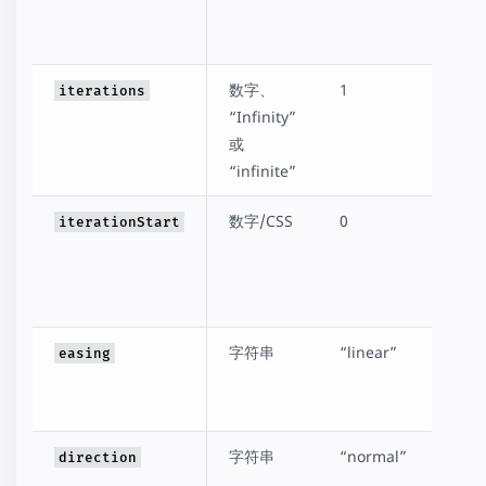
CSS
如 `2
数字、
1
动画
iterations
“Infinity”
数。
或
“infinite”
数字/CSS
0
时间
iterationStart
经过
效果
形式
字符串
“linear”
时间
easing
调整
加/
字符串
“normal”
“no
direction
“rev