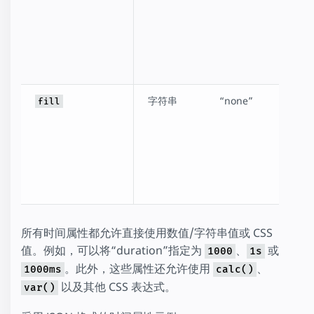
“alt
“alt
rev
个。
字符串
“none”
“no
fill
“for
“ba
“bo
“au
个。
所有时间属性都允许直接使用数值/字符串值或 CSS
值。例如，可以将“duration”指定为
、
或
1000
1s
。此外，这些属性还允许使用
、
1000ms
calc()
以及其他 CSS 表达式。
var()