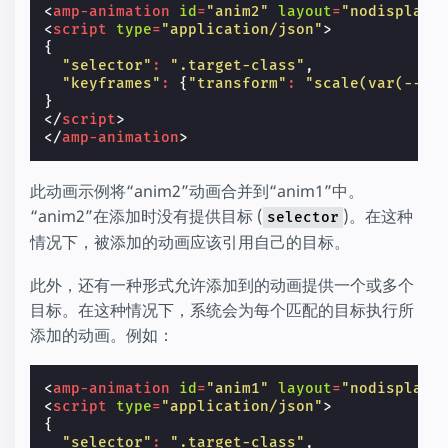
<
amp-animation
id
=
"anim2"
layout
=
"nodisplay"
<
script
type
=
"application/json"
>
{
"selector"
:
".target-class"
,
"keyframes"
:
{
"transform"
:
"scale(var(--sc
}
</
script
>
</
amp-animation
>
此动画示例将“anim2”动画合并到“anim1”中。
“anim2”在添加时没有提供目标 (
)。在这种
selector
情况下，被添加的动画应该引用自己的目标。
此外，还有一种形式允许添加到的动画提供一个或多个
目标。在这种情况下，系统会为每个匹配的目标执行所
添加的动画。例如：
<
amp-animation
id
=
"anim1"
layout
=
"nodisplay"
<
script
type
=
"application/json"
>
{
"selector"
:
".target-class"
,