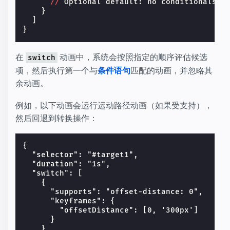
//
Optional
default
:
no
conditionals
}
]
}
在
动画中，系统会按照指定的顺序评估候选
switch
项，然后执行第一个与
条件语句
匹配的动画，并忽略其
余动画。
例如，以下动画会运行运动路径动画（如果受支持），
然后回退到转换操作：
{
  "selector": "#target1",
  "duration": "1s",
  "switch": [
    {
      "supports": "offset-distance: 0",
      "keyframes": {
        "offsetDistance": [0, '300px']
      }
    },