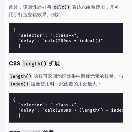
此外，该属性还可与
表达式组合使用，并可
calc()
用于打造交错效果。例如：
{
  "selector": ".class-x",
  "delay": "calc(200ms * index())"
  }
CSS
扩展
length()
函数可返回动画效果中目标元素的数量。与
length()
组合使用时，此函数的用处最大：
index()
{
  "selector": ".class-x",
  "delay": "calc(200ms * (length() - index()
  }