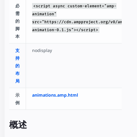
必
<script async custom-element="amp-
需
animation"
的
src="https://cdn.ampproject.org/v0/amp-
脚
animation-0.1.js"></script>
本
支
nodisplay
持
的
布
局
示
animations.amp.html
例
概述