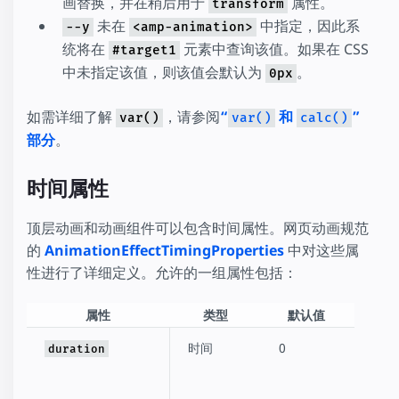
画替换，并在稍后用于
属性。
transform
未在
中指定，因此系
--y
<amp-animation>
统将在
元素中查询该值。如果在 CSS
#target1
中未指定该值，则该值会默认为
。
0px
如需详细了解
，请参阅
“
和
”
var()
var()
calc()
部分
。
时间属性
顶层动画和动画组件可以包含时间属性。网页动画规范
的
AnimationEffectTimingProperties
中对这些属
性进行了详细定义。允许的一组属性包括：
属性
类型
默认值
时间
0
动画
duration
是数
为单