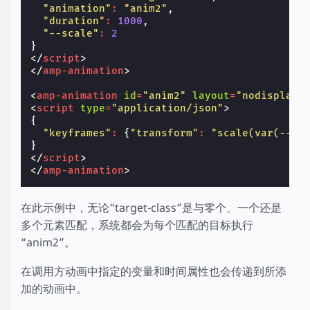
"animation"
:
"anim2"
,
"duration"
:
1000
,
"--scale"
:
2
}
</
script
>
</
amp-animation
>
<
amp-animation
id
=
"anim2"
layout
=
"nodisplay"
<
script
type
=
"application/json"
>
{
"keyframes"
:
{
"transform"
:
"scale(var(--sc
}
</
script
>
</
amp-animation
>
在此示例中，无论“target-class”是与零个、一个还是
多个元素匹配，系统都会为每个匹配的目标执行
“anim2”。
在调用方动画中指定的变量和时间属性也会传递到所添
加的动画中。