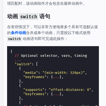
境匹配时，该动画组件才会包含在最终动画中。
动画
语句
switch
在有些情况下，可以非常方便地将多个具有可选默认值
的
条件动画
合并成单个动画，只需按以下格式使用
动画语句即可完成此操作：
switch
{
//
Optional
selector
,
vars
,
timing
...
"switch"
:
[
{
"media"
:
"(min-width: 320px)"
,
"keyframes"
:
{
...
},
},
{
"supports"
:
"offset-distance: 0"
,
"keyframes"
:
{
...
},
},
{