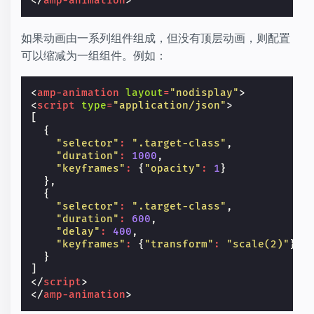
</
amp-animation
>
如果动画由一系列组件组成，但没有顶层动画，则配置
可以缩减为一组组件。例如：
<
amp-animation
layout
=
"nodisplay"
>
<
script
type
=
"application/json"
>
[
{
"selector"
:
".target-class"
,
"duration"
:
1000
,
"keyframes"
:
{
"opacity"
:
1
}
},
{
"selector"
:
".target-class"
,
"duration"
:
600
,
"delay"
:
400
,
"keyframes"
:
{
"transform"
:
"scale(2)"
}
}
]
</
script
>
</
amp-animation
>