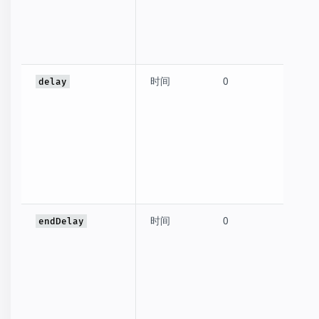
以是 
值（
`2s`
时间
0
动画
delay
的延
以是
秒为
可以是
间值
`2s`
时间
0
动画
endDelay
实际
完毕
时间
值（
位）