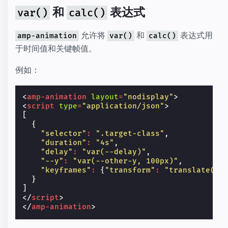
和
表达式
var()
calc()
允许将
和
表达式用
amp-animation
var()
calc()
于时间值和关键帧值。
例如：
<
amp-animation
layout
=
"nodisplay"
>
<
script
type
=
"application/json"
>
[
{
"selector"
:
".target-class"
,
"duration"
:
"4s"
,
"delay"
:
"var(--delay)"
,
"--y"
:
"var(--other-y, 100px)"
,
"keyframes"
:
{
"transform"
:
"translate(ca
}
]
</
script
>
</
amp-animation
>