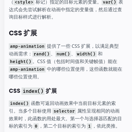
（
标记）指定的目标元素的变量。
表
<style>
var()
达式会先尝试解析在动画中指定的变量值，然后通过查
询目标样式进行解析。
CSS 扩展
提供了一些 CSS 扩展，以满足典型
amp-animation
动画需求：
、
、
和
rand()
num()
width()
。CSS 值（包括时间值和关键帧值）能在
height()
中的哪些位置使用，这些函数就能在
amp-animation
哪些位置使用。
CSS
扩展
index()
函数可返回动画效果中当前目标元素的索
index()
引。当多个目标使用
属性呈现相同的动画
selector
效果时，此函数的用处最大。第一个与选择器匹配的目
标的索引为
，第二个目标的索引为
，依此类推。
0
1