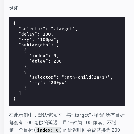
例如：
{

  "selector": ".target",

  "delay": 100,

  "--y": "100px",

  "subtargets": [

    {

      "index": 0,

      "delay": 200,

    },

    {

      "selector": ":nth-child(2n+1)",

      "--y": "200px"

    }

  ]

在此示例中，默认情况下，与“.target”匹配的所有目标
都会有 100 毫秒的延迟，且“--y”为 100 像素。不过，
第一个目标 (
) 的延迟时间会被替换为 200
index: 0