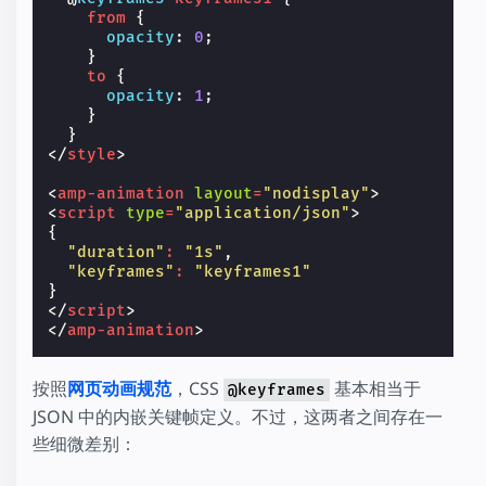
from
{
opacity
:
0
;
}
to
{
opacity
:
1
;
}
}
</
style
>
<
amp-animation
layout
=
"nodisplay"
>
<
script
type
=
"application/json"
>
{
"duration"
:
"1s"
,
"keyframes"
:
"keyframes1"
}
</
script
>
</
amp-animation
>
按照
网页动画规范
，CSS
基本相当于
@keyframes
JSON 中的内嵌关键帧定义。不过，这两者之间存在一
些细微差别：