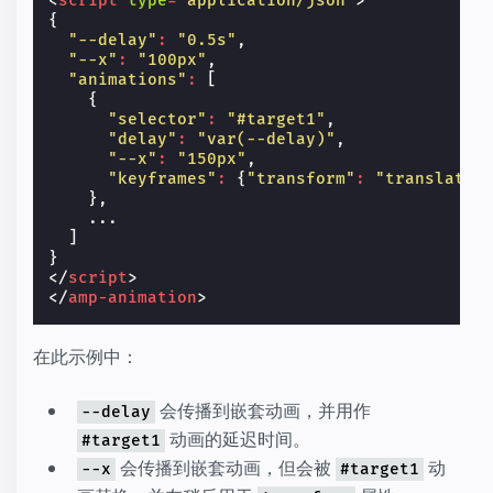
<
script
type
=
"application/json"
>
{
"--delay"
:
"0.5s"
,
"--x"
:
"100px"
,
"animations"
:
[
{
"selector"
:
"#target1"
,
"delay"
:
"var(--delay)"
,
"--x"
:
"150px"
,
"keyframes"
:
{
"transform"
:
"translate(
},
...
]
}
</
script
>
</
amp-animation
>
在此示例中：
会传播到嵌套动画，并用作
--delay
动画的延迟时间。
#target1
会传播到嵌套动画，但会被
动
--x
#target1