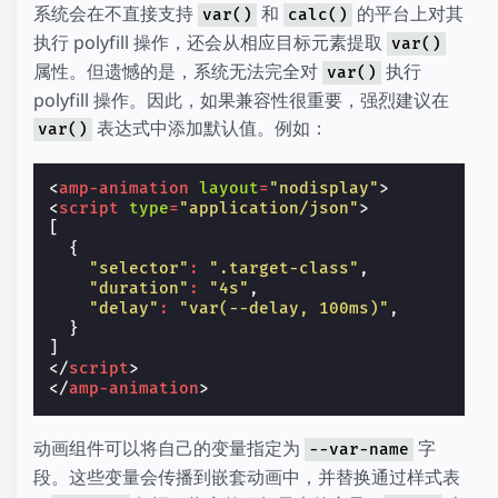
系统会在不直接支持
和
的平台上对其
var()
calc()
执行 polyfill 操作，还会从相应目标元素提取
var()
属性。但遗憾的是，系统无法完全对
执行
var()
polyfill 操作。因此，如果兼容性很重要，强烈建议在
表达式中添加默认值。例如：
var()
<
amp-animation
layout
=
"nodisplay"
>
<
script
type
=
"application/json"
>
[
{
"selector"
:
".target-class"
,
"duration"
:
"4s"
,
"delay"
:
"var(--delay, 100ms)"
,
}
]
</
script
>
</
amp-animation
>
动画组件可以将自己的变量指定为
字
--var-name
段。这些变量会传播到嵌套动画中，并替换通过样式表