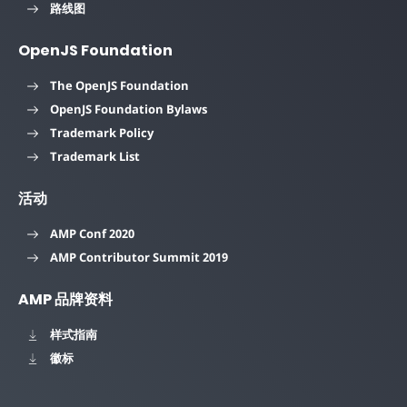
路线图
OpenJS Foundation
The OpenJS Foundation
OpenJS Foundation Bylaws
Trademark Policy
Trademark List
活动
AMP Conf 2020
AMP Contributor Summit 2019
AMP 品牌资料
样式指南
徽标