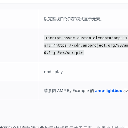
以完整视口“灯箱”模式显示元素。
<script async custom-element="amp-li
src="https://cdn.ampproject.org/v0/a
0.1.js"></script>
nodisplay
请参阅 AMP By Example 的
amp-lightbox
示