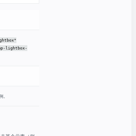
ghtbox"
mp-lightbox-
例。