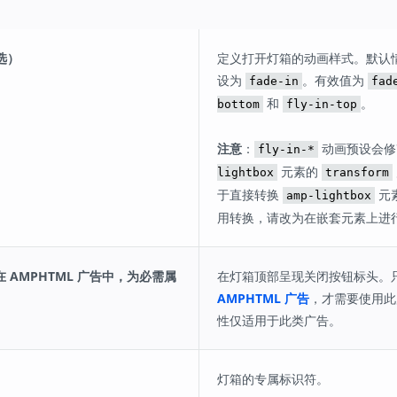
可选）
定义打开灯箱的动画样式。默认
设为
。有效值为
fade-in
fad
和
。
bottom
fly-in-top
注意
：
动画预设会
fly-in-*
元素的
lightbox
transform
于直接转换
元
amp-lightbox
用转换，请改为在嵌套元素上进
on（在 AMPHTML 广告中，为必需属
在灯箱顶部呈现关闭按钮标头。
AMPHTML 广告
，才需要使用此
性仅适用于此类广告。
灯箱的专属标识符。