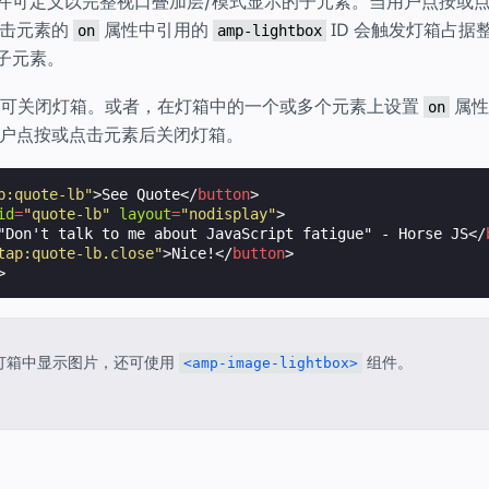
件可定义以完整视口叠加层/模式显示的子元素。当用户点按或
点击元素的
属性中引用的
ID 会触发灯箱占据
on
amp-lightbox
子元素。
c 键可关闭灯箱。或者，在灯箱中的一个或多个元素上设置
属性
on
户点按或点击元素后关闭灯箱。
p:quote-lb"
>
See Quote
</
button
>
id
=
"quote-lb"
layout
=
"nodisplay"
>
"Don't talk to me about JavaScript fatigue" - Horse JS
</
tap:quote-lb.close"
>
Nice!
</
button
>
>
灯箱中显示图片，还可使用
组件。
<amp-image-lightbox>