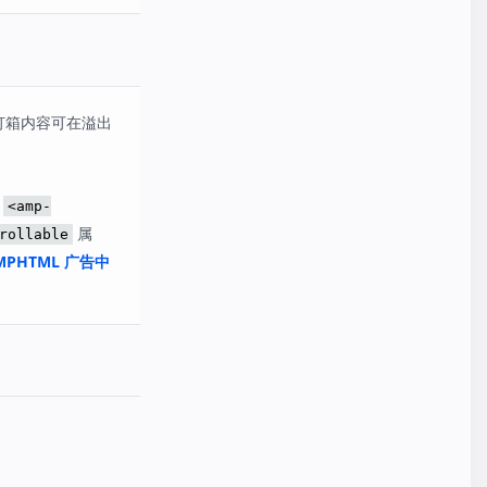
灯箱内容可在溢出
用
<amp-
属
rollable
MPHTML 广告中