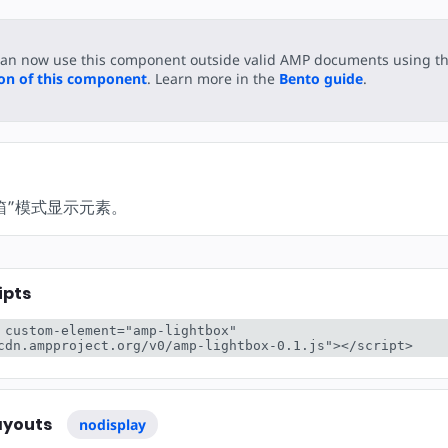
can now use this component outside valid AMP documents using t
ion of this component
. Learn more in the
Bento guide
.
箱”模式显示元素。
ipts
 custom-element="amp-lightbox" 
cdn.ampproject.org/v0/amp-lightbox-0.1.js"></script>
ayouts
nodisplay