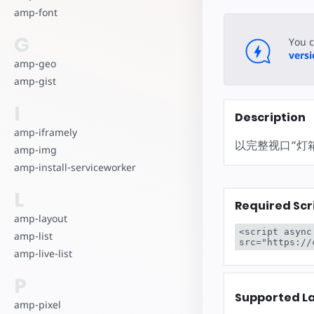
amp-font
G
You 
vers
amp-geo
amp-gist
I
Description
amp-iframely
以完整视口“灯
amp-img
amp-install-serviceworker
L
Required Scr
amp-layout
<script async
amp-list
src="https://
amp-live-list
P
Supported L
amp-pixel