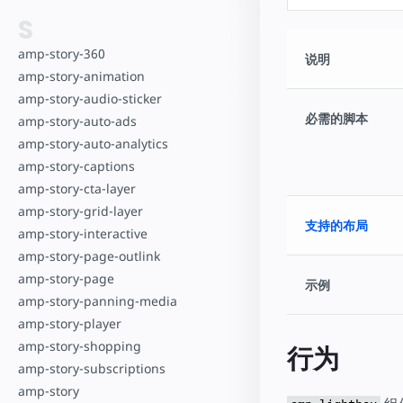
S
amp-story-360
说明
amp-story-animation
amp-story-audio-sticker
必需的脚本
amp-story-auto-ads
amp-story-auto-analytics
amp-story-captions
amp-story-cta-layer
amp-story-grid-layer
支持的布局
amp-story-interactive
amp-story-page-outlink
amp-story-page
示例
amp-story-panning-media
amp-story-player
amp-story-shopping
行为
amp-story-subscriptions
amp-story