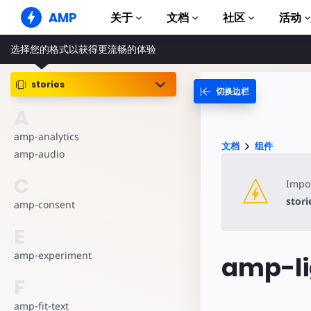
AMP
关于
文档
社区
活动
选择您的格式以获得更流畅的体验
AMP 网站
打造完美网络体验
stories
切换边栏
指南和教程
Web Stories
AMP 使用入门
A
简单易懂，老少皆宜
组件
amp-analytics
AMP 广告
文档
组件
完整的 AMP 库
网络上的超快广告
amp-audio
示例
AMP 电子邮件
C
Impor
Hands-on introduction 
下一代电子邮件
stori
amp-consent
课程
通过免费课程学习 AMP
E
模板
amp-experiment
amp-l
可以立即使用
F
工具
开始构建
amp-fit-text