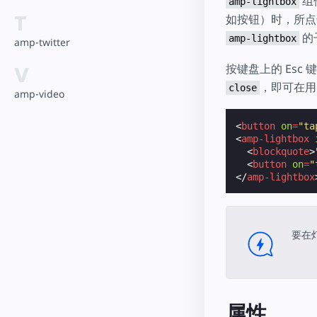
组
amp-lightbox
T
如按钮）时，所
的
amp-lightbox
amp-twitter
按键盘上的 Es
V
，即可在用
close
amp-video
<
button
on
=
"ta
<
amp-lightbox
<
blockquote
>
<
button
on
=
"
</
amp-lightbox
要在
属性