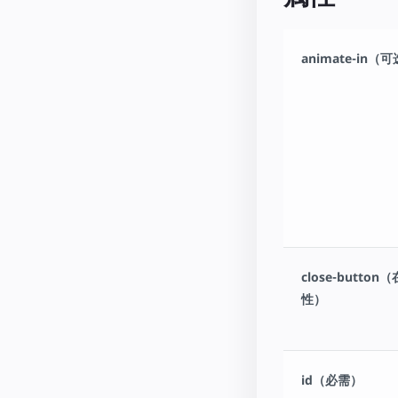
animate-in（
close-butt
性）
id（必需）