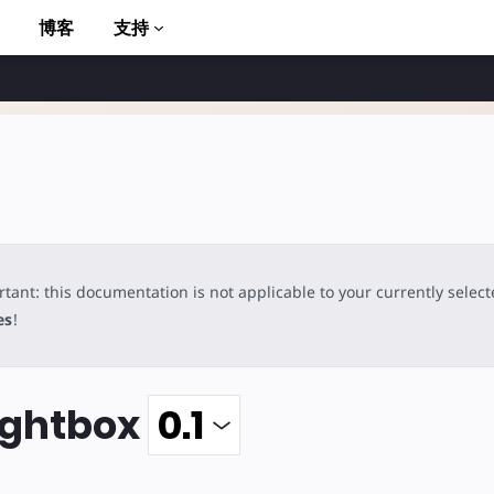
博客
支持
tant: this documentation is not applicable to your currently selec
to AMP
es
!
ightbox