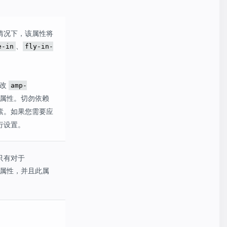
情况下，该属性将
、
e-in
fly-in-
修改
amp-
属性。切勿依赖
素。如果您需要应
行设置。
只有对于
属性，并且此属