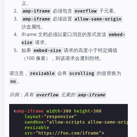
义。
必须包含
子元素。
amp-iframe
overflow
必须设置
amp-iframe
allow-same-origin
沙盒属性。
iframe 文档必须以窗口消息的形式发送
embed-
请求。
size
如果
请求的高度小于特定阈值
embed-size
（100 像素），则该请求会遭到拒绝。
请注意，
会将
的值替换为
resizable
scrolling
。
no
示例：具有
元素的
overflow
amp-iframe
<
amp-iframe
width
=
300
height
=
300
layout
=
"responsive"
sandbox
=
"allow-scripts allow-same-origin
resizable
src
=
"https://foo.com/iframe"
>