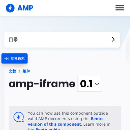
AMP
目录
切换边栏
文档
组件
amp-iframe
You can now use this component outside
valid AMP documents using the
Bento
version of this component
. Learn more in
the
Bento guide
.