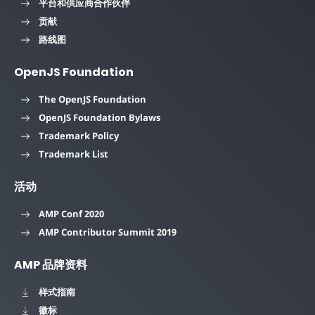
平台和供应商合作伙伴
贡献
路线图
OpenJS Foundation
The OpenJS Foundation
OpenJS Foundation Bylaws
Trademark Policy
Trademark List
活动
AMP Conf 2020
AMP Contributor Summit 2019
AMP 品牌资料
样式指南
徽标