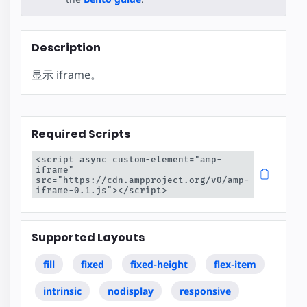
Description
显示 iframe。
Required Scripts
<script async custom-element="amp-
iframe" 
src="https://cdn.ampproject.org/v0/amp-
iframe-0.1.js"></script>
Supported Layouts
fill
fixed
fixed-height
flex-item
intrinsic
nodisplay
responsive