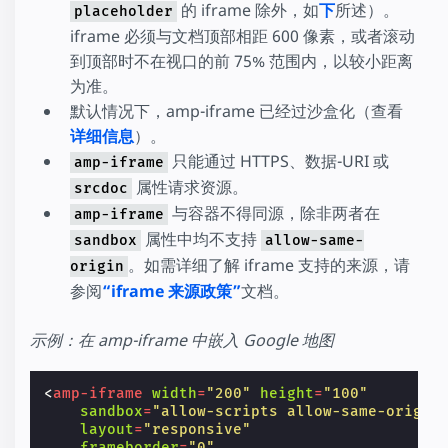
的 iframe 除外，如
下
所述）。
placeholder
iframe 必须与文档顶部相距 600 像素，或者滚动
到顶部时不在视口的前 75% 范围内，以较小距离
为准。
默认情况下，amp-iframe 已经过沙盒化（查看
详细信息
）。
只能通过 HTTPS、数据-URI 或
amp-iframe
属性请求资源。
srcdoc
与容器不得同源，除非两者在
amp-iframe
属性中均不支持
sandbox
allow-same-
。如需详细了解 iframe 支持的来源，请
origin
参阅
“iframe 来源政策”
文档。
示例：在 amp-iframe 中嵌入 Google 地图
<
amp-iframe
width
=
"200"
height
=
"100"
sandbox
=
"allow-scripts allow-same-origin
layout
=
"responsive"
frameborder
=
"0"