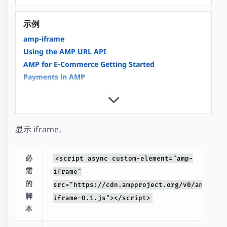
示例
amp-iframe
Using the AMP URL API
AMP for E-Commerce Getting Started
Payments in AMP
Copy Button
Custom Loading Indicators
Integrating Videos in AMP an Overview
Video Carousels with amp-carousel
显示 iframe。
News Article
External User Consent Flow
必
<script async custom-element="amp-
amp-analytics
需
iframe"
Housing
的
src="https://cdn.ampproject.org/v0/amp-
脚
iframe-0.1.js"></script>
本