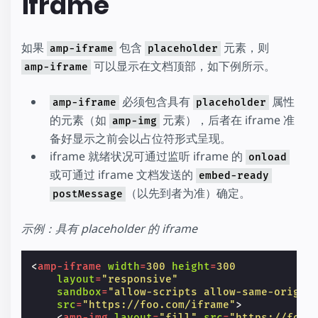
iframe
如果
包含
元素，则
amp-iframe
placeholder
可以显示在文档顶部，如下例所示。
amp-iframe
必须包含具有
属性
amp-iframe
placeholder
的元素（如
元素），后者在 iframe 准
amp-img
备好显示之前会以占位符形式呈现。
iframe 就绪状况可通过监听 iframe 的
onload
或可通过 iframe 文档发送的
embed-ready
（以先到者为准）确定。
postMessage
示例：具有 placeholder 的 iframe
<
amp-iframe
width
=
300
height
=
300
layout
=
"responsive"
sandbox
=
"allow-scripts allow-same-origin
src
=
"https://foo.com/iframe"
>
<
amp-img
layout
=
"fill"
src
=
"https://foo.