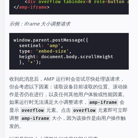
<
div
overflow
tabindex
=
0
role
=
button
ari
</
amp-iframe
>
示例：iframe 大小调整请求
window
.
parent
.
postMessage
({
sentinel
:
'amp'
,
type
:
'embed-size'
,
height
:
document
.
body
.
scrollHeight
},
'*'
);
收到此消息后，AMP 运行时会尝试尽快处理该请求，
但会考虑以下因素：读取设备目前读取的位置、滚动操
作是否仍在进行，以及任何其他用户体验或性能因素。
如果运行时无法满足大小调整请求，
会
amp-iframe
显示
元素。点击
元素即可立即
overflow
overflow
调整
大小，因为该操作是由用户操作触
amp-iframe
发的。