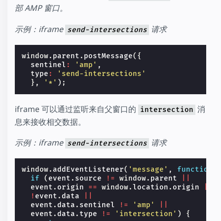
部 AMP 窗口。
示例：iframe
请求
send-intersections
window
.
parent
.
postMessage
({
sentinel
:
'amp'
,
type
:
'send-intersections'
},
'*'
);
iframe 可以通过监听来自父窗口的
消
intersection
息来接收相交数据。
示例：iframe
请求
send-intersections
window
.
addEventListener
(
'message'
,
function
(
if
(
event
.
source
!=
window
.
parent
||
event
.
origin
==
window
.
location
.
origin
||
!
event
.
data
||
event
.
data
.
sentinel
!=
'amp'
||
event
.
data
.
type
!=
'intersection'
)
{