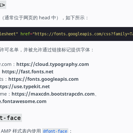
k>
（通常位于网页的 head 中），如下所示：
lesheet"
href
=
"https://fonts.googleapis.com/css?family=T
许可名单，并被允许通过链接标记提供字体：
y.com：
https://cloud.typography.com
：
https://fast.fonts.net
nts：
https://fonts.googleapis.com
tps://use.typekit.net
ome：
https://maxcdn.bootstrapcdn.com
、
se.fontawesome.com
t-face
AMP 样式表内使用
：
@font-face