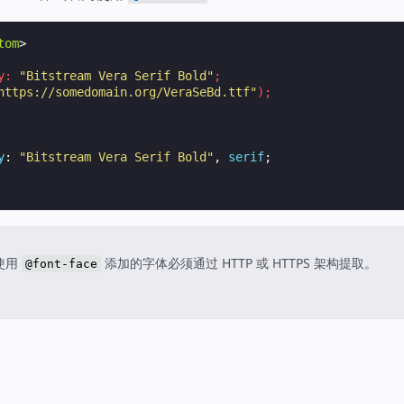
tom
>
y
:
"Bitstream Vera Serif Bold"
;
https://somedomain.org/VeraSeBd.ttf"
);
y
:
"Bitstream Vera Serif Bold"
,
serif
;
使用
添加的字体必须通过 HTTP 或 HTTPS 架构提取。
@font-face