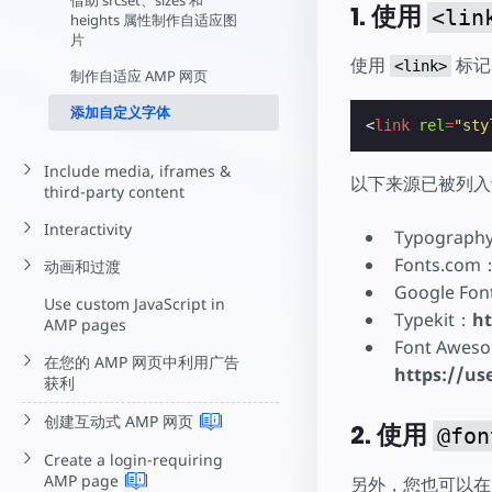
借助 srcset、sizes 和
1. 使用
<lin
heights 属性制作自适应图
片
使用
标记
<link>
制作自适应 AMP 网页
添加自定义字体
<
link
rel
=
"sty
Include media, iframes &
以下来源已被列入
third-party content
Interactivity
Typograph
Fonts.com
动画和过渡
Google Fo
Use custom JavaScript in
Typekit：
ht
AMP pages
Font Awes
在您的 AMP 网页中利用广告
https://u
获利
创建互动式 AMP
网页
2. 使用
@fon
Create a login-requiring
AMP
page
另外，您也可以在 