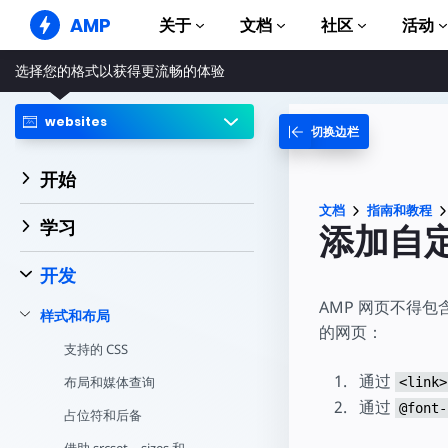
AMP
关于
文档
社区
活动
选择您的格式以获得更流畅的体验
AMP 网站
打造完美网络体验
websites
切换边栏
指南和教程
Web Stories
AMP 使用入门
简单易懂，老少皆宜
开始
组件
AMP 广告
文档
指南和教程
完整的 AMP 库
网络上的超快广告
学习
添加自
示例
AMP 电子邮件
Hands-on introduction 
下一代电子邮件
开发
课程
AMP 网页不得
样式和布局
通过免费课程学习 AMP
的网页：
支持的 CSS
模板
可以立即使用
通过
布局和媒体查询
<link>
通过
@font-
工具
占位符和后备
开始构建