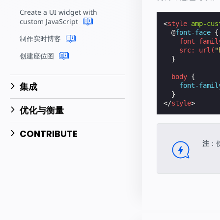
Create a UI widget with
custom JavaScript
<
style
amp-cus
@
font-face
{
制作实时博客
font-famil
src
:
url
(
"
创建座位图
}
body
{
集成
font-famil
}
</
style
>
优化与衡量
CONTRIBUTE
注
：