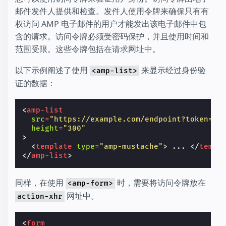
邮件发件人提供和检查。发件人使用令牌来确保只有有
权访问 AMP 电子邮件的用户才能发出该电子邮件中包
含的请求。访问令牌必须受密码保护，并且使用时间和
范围受限。这些令牌包括在请求网址中。
以下示例阐述了使用
来显示经过身份验
<amp-list>
证的数据：
<
amp-list
src
=
"https://example.com/endpoint?token=RE
height
=
"300"
>
<
template
type
=
"amp-mustache"
>
 ... 
</
templ
</
amp-list
>
同样，在使用
时，需要将访问令牌放在
<amp-form>
网址中。
action-xhr
<
form