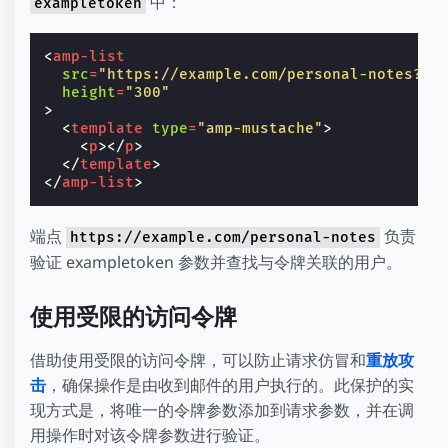
中：
exampletoken
<
amp-list
src
=
"https://example.com/personal-notes?ex
height
=
"300"
>
<
template
type
=
"amp-mustache"
>
<
p
>
</
p
>
</
template
>
</
amp-list
>
端点
负责
https://example.com/personal-notes
验证 exampletoken 参数并查找与令牌关联的用户。
使用受限的访问令牌
借助使用受限的访问令牌，可以防止请求仿冒和
重放攻
击
，确保操作是由收到邮件的用户执行的。此保护的实
现方式是，将唯一的令牌参数添加到请求参数，并在调
用操作时对该令牌参数进行验证。