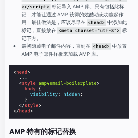
标记导入 AMP 库。只有包括此标
></script>
记，才能让通过 AMP 获得的炫酷动态功能起作
用！最佳做法是，应该尽早在
中添加此
<head>
标记，直接放在
标
<meta charset="utf-8">
记下方。
最初隐藏电子邮件内容，直到在
中放置
<head>
AMP 电子邮件样板来加载 AMP 库。
<
head
>
  ...

<
style
amp4email-boilerplate
>
body
{
visibility
:
hidden
;
}
</
style
>
</
head
>
AMP 特有的标记替换