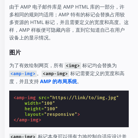
由于 AMP 电子邮件库是 AMP HTML 库的一部分，许
多相同的规则均适用；AMP 特有的标记会替换占用较
多资源的 HTML 标记，并且需要定义的宽度和高度。这
样，AMP 样板便可隐藏内容，直到它知道自己在用户
设备上的显示情况。
图片
为了有效绘制网页，所有
标记均会替换为
<img>
。
标记需要定义的宽度和高
<amp-img>
<amp-img>
度，并且支持
AMP 的布局系统
。
<amp-img
src=
"https://link/to/img.jpg"
width=
"100"
height=
"100"
layout=
"responsive"
>
</amp-img>
标记本身可以强有力地控制自适应设计并
<amp-img>