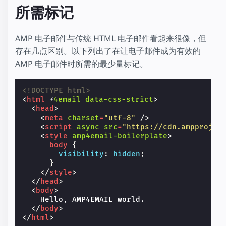
所需标记
AMP 电子邮件与传统 HTML 电子邮件看起来很像，但
存在几点区别。以下列出了在让电子邮件成为有效的
AMP 电子邮件时所需的最少量标记。
<!DOCTYPE html>
<
html
⚡
4email
data-css-strict
>
<
head
>
<
meta
charset
=
"utf-8"
/>
<
script
async
src
=
"https://cdn.ampprojec
<
style
amp4email-boilerplate
>
body
{
visibility
:
hidden
;
}
</
style
>
</
head
>
<
body
>
    Hello, AMP4EMAIL world.

</
body
>
</
html
>