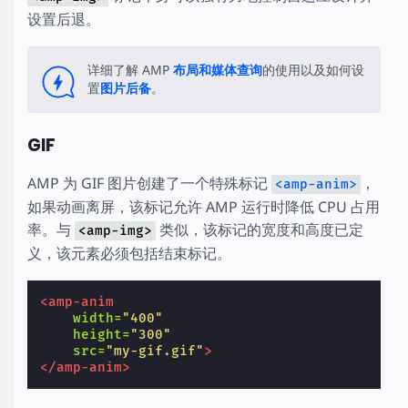
设置后退。
详细了解 AMP
布局和媒体查询
的使用以及如何设
置
图片后备
。
GIF
AMP 为 GIF 图片创建了一个特殊标记
，
<amp-anim>
如果动画离屏，该标记允许 AMP 运行时降低 CPU 占用
率。与
类似，该标记的宽度和高度已定
<amp-img>
义，该元素必须包括结束标记。
<amp-anim
width=
"400"
height=
"300"
src=
"my-gif.gif"
>
</amp-anim>