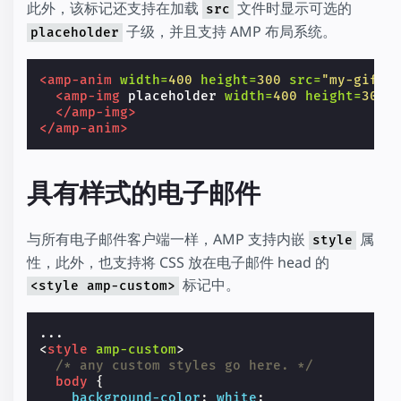
此外，该标记还支持在加载
文件时显示可选的
src
子级，并且支持 AMP 布局系统。
placeholder
<amp-anim
width=
400
height=
300
src=
"my-gif.g
<amp-img
placeholder
width=
400
height=
300
</amp-img>
</amp-anim>
具有样式的电子邮件
与所有电子邮件客户端一样，AMP 支持内嵌
属
style
性，此外，也支持将 CSS 放在电子邮件 head 的
标记中。
<style amp-custom>
<
style
amp-custom
>
/* any custom styles go here. */
body
{
background-color
:
white
;