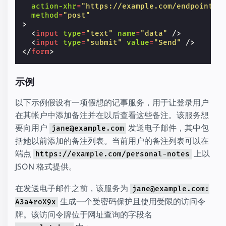
action-xhr
=
"https://example.com/endpoint?t
method
=
"post"
>
<
input
type
=
"text"
name
=
"data"
/>
<
input
type
=
"submit"
value
=
"Send"
/>
</
form
>
示例
以下示例假设有一项假想的记事服务，用于让登录用户
在其帐户中添加备注并在以后查看这些备注。该服务想
要向用户
发送电子邮件，其中包
jane@example.com
括她以前添加的备注列表。当前用户的备注列表可以在
端点
上以
https://example.com/personal-notes
JSON 格式提供。
在发送电子邮件之前，该服务为
jane@example.com:
生成一个受密码保护且使用受限的访问令
A3a4roX9x
牌。该访问令牌位于网址查询的字段名