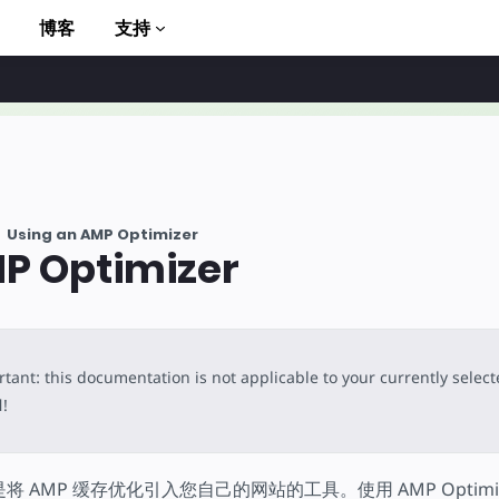
博客
支持
Using an AMP Optimizer
 Optimizer
to AMP
tant: this documentation is not applicable to your currently selec
l
!
er 是将 AMP 缓存优化引入您自己的网站的工具。使用 AMP Optim