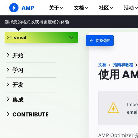
AMP
关于
文档
社区
活动
选择您的格式以获得更流畅的体验
AMP 网站
打造完美网络体验
email
切换边栏
指南和教程
Web Stories
AMP 使用入门
简单易懂，老少皆宜
开始
组件
AMP 广告
文档
指南和教程
完整的 AMP 库
网络上的超快广告
学习
使用 AMP
示例
AMP 电子邮件
Hands-on introduction 
下一代电子邮件
开发
课程
集成
通过免费课程学习 AMP
Impor
模板
emai
CONTRIBUTE
可以立即使用
工具
开始构建
AMP Optimiz