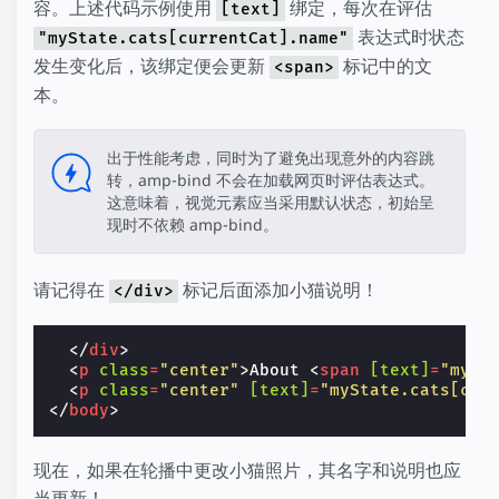
容。上述代码示例使用
绑定，每次在评估
[text]
表达式时状态
"myState.cats[currentCat].name"
发生变化后，该绑定便会更新
标记中的文
<span>
本。
出于性能考虑，同时为了避免出现意外的内容跳
转，amp-bind 不会在加载网页时评估表达式。
这意味着，视觉元素应当采用默认状态，初始呈
现时不依赖 amp-bind。
请记得在
标记后面添加小猫说明！
</div>
</
div
>
<
p
class
=
"center"
>
About 
<
span
[text]
=
"mySt
<
p
class
=
"center"
[text]
=
"myState.cats[cur
</
body
>
现在，如果在轮播中更改小猫照片，其名字和说明也应
当更新！