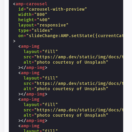
<
amp-carousel
id
=
"carousel-with-preview"
width
=
"800"
height
=
"400"
layout
=
"responsive"
type
=
"slides"
on
=
"slideChange:AMP.setState({currentCat: 
>
<
amp-img
layout
=
"fill"
src
=
"https://amp.dev/static/img/docs/tut
alt
=
"photo courtesy of Unsplash"
></
amp-img
>
<
amp-img
layout
=
"fill"
src
=
"https://amp.dev/static/img/docs/tut
alt
=
"photo courtesy of Unsplash"
></
amp-img
>
<
amp-img
layout
=
"fill"
src
=
"https://amp.dev/static/img/docs/tut
alt
=
"photo courtesy of Unsplash"
></
amp-img
>
<
amp-img
layout
=
"fill"