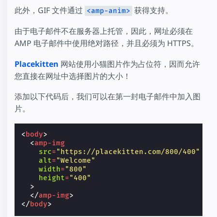
此外，GIF 文件通过
获得支持。
<amp-anim>
由于电子邮件不在服务器上托管，因此，网址必须在
AMP 电子邮件中使用绝对路径，并且必须为 HTTPS。
Placekitten
网站使用小猫图片作为占位符，因而允许
您直接在网址中选择图片的大小！
添加以下代码后，我们可以在第一封电子邮件中加入图
片。
<
body
>
<
amp-img
src
=
"https://placekitten.com/800/400"
alt
=
"Welcome"
width
=
"800"
height
=
"400"
>
</
amp-img
>
</
body
>