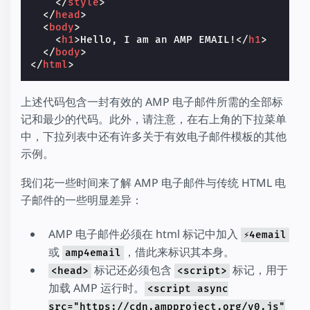
</
style
>
</
head
>
<
body
>
<
h1
>
Hello, I am an AMP EMAIL!
</
h1
>
</
body
>
</
html
>
上述代码包含一封有效的 AMP 电子邮件所需的全部标
记和最少的代码。此外，请注意，在右上角的下拉菜单
中，下拉列表中还有许多关于有效电子邮件模板的其他
示例。
我们花一些时间来了解 AMP 电子邮件与传统 HTML 电
子邮件的一些明显差异：
AMP 电子邮件必须在 html 标记中加入
⚡4email
或
，借此来标识其本身。
amp4email
标记还必须包含
标记，用于
<head>
<script>
加载 AMP 运行时。
<script async
src="https://cdn.ampproject.org/v0.js"