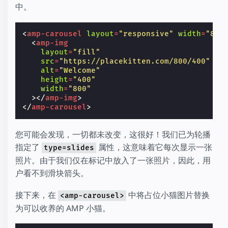
中。
<
amp-carousel
layout
=
"responsive"
width
=
"800
<
amp-img
layout
=
"fill"
src
=
"https://placekitten.com/800/400"
alt
=
"Welcome"
height
=
"400"
width
=
"800"
></
amp-img
>
</
amp-carousel
>
您可能会发现，一切都未改变，这很好！我们已为轮播
指定了
属性，这意味着它每次显示一张
type=slides
照片。由于我们仅在标记中放入了一张照片，因此，用
户看不到滑块箭头。
接下来，在
中将占位小猫图片替换
<amp-carousel>
为可以收养的 AMP 小猫。