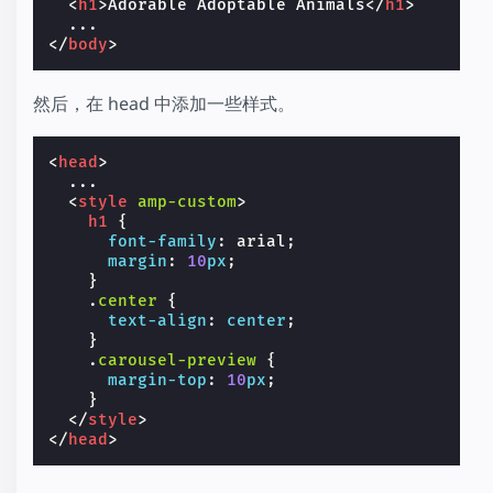
<
h1
>
Adorable Adoptable Animals
</
h1
>
</
body
>
然后，在 head 中添加一些样式。
<
head
>
  ...

<
style
amp-custom
>
h1
{
font-family
:
arial
;
margin
:
10
px
;
}
.
center
{
text-align
:
center
;
}
.
carousel-preview
{
margin-top
:
10
px
;
}
</
style
>
</
head
>