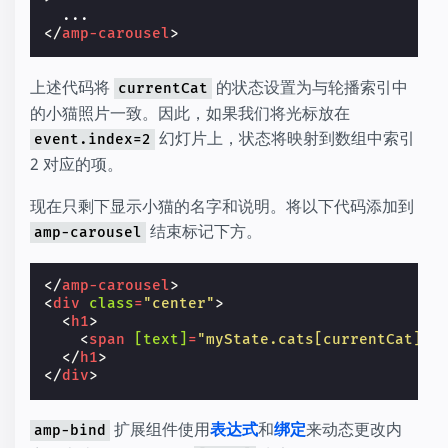
</
amp-carousel
>
上述代码将
的状态设置为与轮播索引中
currentCat
的小猫照片一致。因此，如果我们将光标放在
幻灯片上，状态将映射到数组中索引
event.index=2
2 对应的项。
现在只剩下显示小猫的名字和说明。将以下代码添加到
结束标记下方。
amp-carousel
</
amp-carousel
>
<
div
class
=
"center"
>
<
h1
>
<
span
[text]
=
"myState.cats[currentCat].n
</
h1
>
</
div
>
扩展组件使用
表达式
和
绑定
来动态更改内
amp-bind