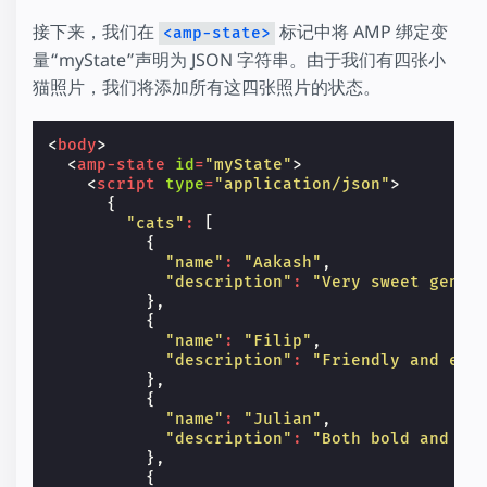
接下来，我们在
标记中将 AMP 绑定变
<amp-state>
量“myState”声明为 JSON 字符串。由于我们有四张小
猫照片，我们将添加所有这四张照片的状态。
<
body
>
<
amp-state
id
=
"myState"
>
<
script
type
=
"application/json"
>
{
"cats"
:
[
{
"name"
:
"Aakash"
,
"description"
:
"Very sweet gentl
},
{
"name"
:
"Filip"
,
"description"
:
"Friendly and enj
},
{
"name"
:
"Julian"
,
"description"
:
"Both bold and ex
},
{