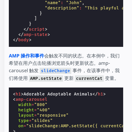
"name"
:
"John"
,
"description"
:
"This playful and
}
]
}
</
script
>
</
amp-state
>
</
body
>
AMP 操作和事件
会触发不同的状态。在本例中，我们
希望在用户点击轮播浏览箭头时更新状态。amp-
carousel 触发
事件，在该事件中，我
slideChange
们将使用
更新
变量。
AMP.setState
currentCat
<
h1
>
Adorable Adoptable Animals
</
h1
>
<
amp-carousel
width
=
"800"
height
=
"400"
layout
=
"responsive"
type
=
"slides"
on
=
"slideChange:AMP.setState({ currentCat:
>