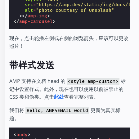
src
=
"https://amp.dev/static/img/docs/tut
alt
=
"photo courtesy of Unsplash"
></
amp-img
>
</
amp-carousel
>
现在，点击轮播左侧或右侧的浏览箭头，应该可以更改
照片！
带样式发送
AMP 支持在文档 head 的
标
<style amp-custom>
记中设置样式。此外，现在也可以使用以前被禁止的
CSS 类和伪类。点击
此处
查看完整列表。
我们将
更新为真实标
Hello, AMP4EMAIL world
题。
<
body
>