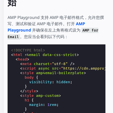
始
AMP Playground 支持 AMP 电子邮件格式，允许您撰
写、测试和验证 AMP 电子邮件。打开
AMP
Playground
并确保在左上角将格式设为
AMP for
。您应当会看到以下代码：
Email
<!DOCTYPE html>
<
html
⚡
4email
data-css-strict
>
<
head
>
<
meta
charset
=
"utf-8"
/>
<
script
async
src
=
"https://cdn.ampprojec
<
style
amp4email-boilerplate
>
body
{
visibility
:
hidden
;
}
</
style
>
<
style
amp-custom
>
h1
{
margin
:
1
rem
;
}