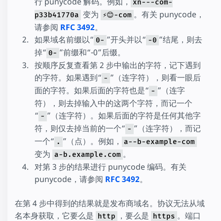
行 punycode 解码。例如，
xn---com-
变为
。有关 punycode，
p33b41770a
⚡😊-com
请参阅
RFC 3492
。
如果域名前缀以“
”开头并以“
”结尾，则去
0-
-0
掉“
”前缀和“-0”后缀。
0-
按顺序反复查看第 2 步中输出的字符，记下遇到
的字符。如果遇到“
”（连字符），则看一眼后
-
面的字符。如果后面的字符也是“
”（连字
-
符），则去掉输入中的这两个字符，而记一个
“
”（连字符）。如果后面的字符是任何其他字
-
符，则仅去掉当前的一个“
”（连字符），而记
-
一个“
”（点）。例如，
.
a--b-example-com
变为
。
a-b.example.com
对第 3 步的结果进行 punycode 编码。有关
punycode，请参阅
RFC 3492
。
在第 4 步中得到的结果就是发布商域名。协议无法从域
名本身获取，它要么是
，要么是
。端口
http
https