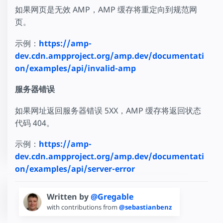
如果网页是无效 AMP，AMP 缓存将重定向到规范网
页。
示例：
https://amp-
dev.cdn.ampproject.org/amp.dev/documentati
on/examples/api/invalid-amp
服务器错误
如果网址返回服务器错误 5XX，AMP 缓存将返回状态
代码 404。
示例：
https://amp-
dev.cdn.ampproject.org/amp.dev/documentati
on/examples/api/server-error
Written by
@Gregable
with contributions from
@sebastianbenz