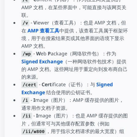
AMP 文档，在某些界面中，可能直接与该网页关
联。
-
V
iewer（查看工具）：也是 AMP 文档，但
/v
在
AMP 查看工具
中提供，该查看工具属于框架环
境，用于在搜索结果页或其他界面的语境下显示
AMP 文档。
-
W
eb
P
ackage（网络软件包）：作为
/wp
Signed Exchange
（一种网络软件包技术）提供
的 AMP 文档。这些网址用于重定向到发布商自己
的来源。
-
Cert
ificate（证书）：与
Signed
/cert
Exchange
结合使用的公钥证书。
-
I
mage（图片）：AMP 缓存提供的图片，
/i
通常用作文档子资源。
-
I
mage（图片）：也是 AMP 缓存提供的图
/ii
片，但通常可与其他缓存配置参数（例如
，用于指示文档请求的最大宽度）组
/ii/w800