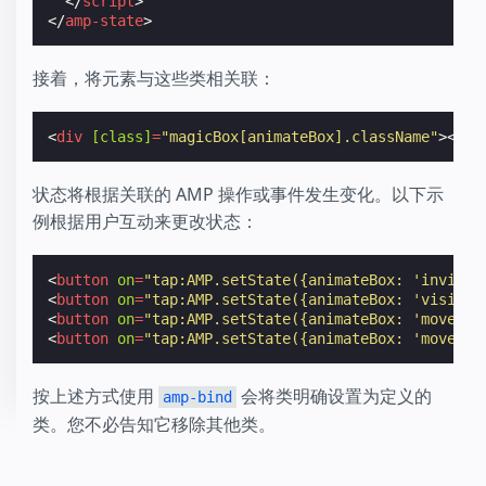
</
script
>
</
amp-state
>
接着，将元素与这些类相关联：
<
div
[class]
=
"magicBox[animateBox].className"
></
di
状态将根据关联的 AMP 操作或事件发生变化。以下示
例根据用户互动来更改状态：
<
button
on
=
"tap:AMP.setState({animateBox: 'invisib
<
button
on
=
"tap:AMP.setState({animateBox: 'visible
<
button
on
=
"tap:AMP.setState({animateBox: 'moveLef
<
button
on
=
"tap:AMP.setState({animateBox: 'moveRig
按上述方式使用
会将类明确设置为定义的
amp-bind
类。您不必告知它移除其他类。