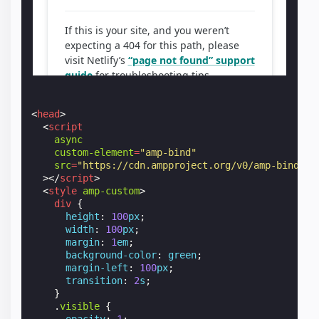
<
head
>
<
script
async
custom-element
=
"amp-bind"
src
=
"https://cdn.ampproject.org/v0/amp-bind-0.
></
script
>
<
style
amp-custom
>
div
{
height
:
100
px
;
width
:
100
px
;
margin
:
1
em
;
background-color
:
green
;
margin-left
:
100
px
;
transition
:
2
s
;
}
.
visible
{