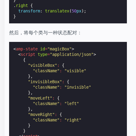
}
"className"
:
"invisible"
.
right
{
},
transform
:
translatex
(
50
px
);
"moveLeft"
:
{
}
"className"
:
"left"
},
"moveRight"
:
{
然后，将每个类与一种状态配对：
"className"
:
"right"
}
}
<
amp-state
id
=
"magicBox"
>
</
script
>
<
script
type
=
"application/json"
>
</
amp-state
>
{
<
div
[class]
=
"magicBox[animateBox].className"
></
"visibleBox"
:
{
<
button
on
=
"tap:AMP.setState({animateBox: 'invis
"className"
:
"visible"
<
button
on
=
"tap:AMP.setState({animateBox: 'visib
},
<
button
on
=
"tap:AMP.setState({animateBox: 'moveL
"invisibleBox"
:
{
<
button
on
=
"tap:AMP.setState({animateBox: 'moveR
"className"
:
"invisible"
</
body
>
},
"moveLeft"
:
{
"className"
:
"left"
},
"moveRight"
:
{
"className"
:
"right"
}
}