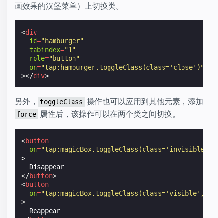
画效果的汉堡菜单）上切换类。
<
div
id
=
"hamburger"
tabindex
=
"1"
role
=
"button"
on
=
"tap:hamburger.toggleClass(class='close')"
></
div
>
另外，
操作也可以应用到其他元素，添加
toggleClass
属性后，该操作可以在两个类之间切换。
force
<
button
on
=
"tap:magicBox.toggleClass(class='invisible', 
>
</
button
>
<
button
on
=
"tap:magicBox.toggleClass(class='visible', fo
>