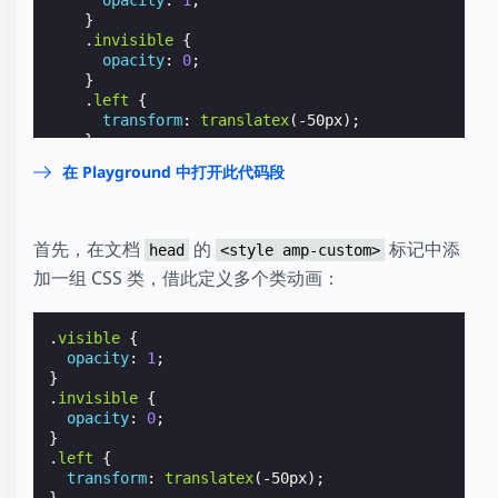
opacity
:
1
;
}
.
invisible
{
opacity
:
0
;
}
.
left
{
transform
:
translatex
(
-50px
);
}
.
right
{
在 Playground 中打开此代码段
transform
:
translatex
(
50
px
);
}
button
{
margin-top
:
1
rem
;
首先，在文档
的
标记中添
head
<style amp-custom>
margin-left
:
1
rem
;
加一组 CSS 类，借此定义多个类动画：
}
</
style
>
</
head
>
.
visible
{
<
body
>
opacity
:
1
;
<
amp-state
id
=
"magicBox"
>
}
<
script
type
=
"application/json"
>
.
invisible
{
{
opacity
:
0
;
"visibleBox"
:
{
}
"className"
:
"visible"
.
left
{
},
transform
:
translatex
(
-50px
);
"invisibleBox"
:
{