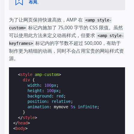
布局
。
为了让网页保持快速高效，AMP 在
<amp style-
标记内施加了 75,000 字节的 CSS 限值。虽然
custom>
可以使用此方法来定义动画样式，但要求
<amp style-
标记内的字节数不超过 500,000，有助于
keyframes>
制作更为精细的动画，同时不会占用宝贵的网站样式资
源。
<
style
amp-custom
>
div
{
width
:
100
px
;
height
:
100
px
;
background
:
red
;
position
:
relative
;
animation
:
mymove
5
s
infinite
;
}
</
style
>
</
head
>
<
body
>