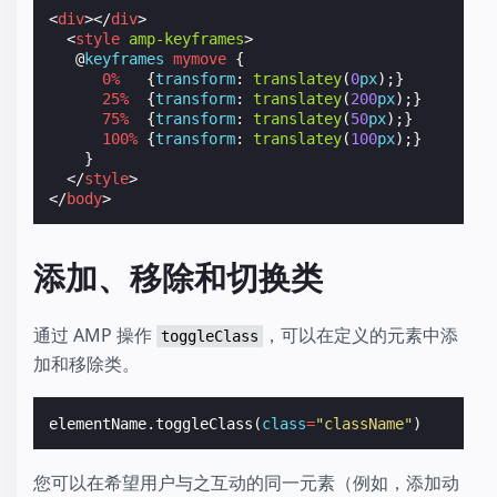
<
div
></
div
>
<
style
amp-keyframes
>
@
keyframes
mymove
{
0
%
{
transform
:
translatey
(
0
px
);}
25
%
{
transform
:
translatey
(
200
px
);}
75
%
{
transform
:
translatey
(
50
px
);}
100
%
{
transform
:
translatey
(
100
px
);}
}
</
style
>
</
body
>
添加、移除和切换类
通过 AMP 操作
，可以在定义的元素中添
toggleClass
加和移除类。
elementName
.
toggleClass
(
class
=
"className"
)
您可以在希望用户与之互动的同一元素（例如，添加动