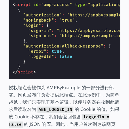
<
script
id
=
"amp-access"
type
=
"application/js
{
"authorization"
:
"https://ampbyexample.c
"noPingback"
:
"true"
,
"login"
:
{
"sign-in"
:
"https://ampbyexample.com/s
"sign-out"
:
"https://ampbyexample.com/
},
"authorizationFallbackResponse"
:
{
"error"
:
true
,
"loggedIn"
:
false
}
}
</
script
>
授权端点会被作为 AMPByExample 的一部分进行部
署。网页发布商负责提供此端点。在此示例中，为简单
起见，我们只实现了基本逻辑，以便服务器在收到此请
求后读取名为
的 Cookie 的值。如果
ABE_LOGGED_IN
该 Cookie 不存在，我们会返回包含
loggedIn =
的 JSON 响应。因此，当用户首次到达该网页
false