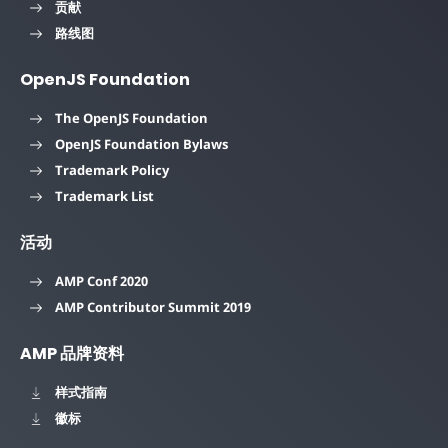
贡献
路线图
OpenJS Foundation
The OpenJS Foundation
OpenJS Foundation Bylaws
Trademark Policy
Trademark List
活动
AMP Conf 2020
AMP Contributor Summit 2019
AMP 品牌资料
样式指南
徽标