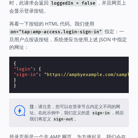
时，此请求会返回
，并且网页上
loggedIn = false
会显示登录按钮。
再看一下按钮的 HTML 代码。我们使用
指定：一
on="tap:amp-access.login-sign-in"
旦用户点按该按钮，系统便应当使用上述 JSON 中指定
的网址：
{
"login"
:
{
"sign-in"
:
"https://ampbyexample.com/samples
}
}
注
：请注意，您可以在登录节点内定义不同的网
址。在此示例中，我们定义的是
，稍后
sign-in
我们将定义
。
sign-out
登录页面是一个非 AMP 网页，为方便起见，我们会在