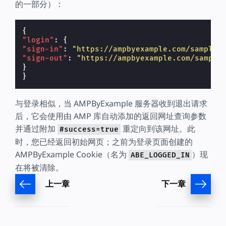
的一部分）：
{
"login"
:
{
"sign-in"
:
"https://ampbyexample.com/samples
"sign-out"
:
"https://ampbyexample.com/sample
}
}
与登录相似，当 AMPByExample 服务器收到退出请求
后，它会使用由 AMP 库自动添加的返回网址查询参数
并通过附加
重定向到该网址。此
#success=true
时，您已经返回初始网页；之前为登录页面创建的
AMPByExample Cookie（名为
）现
ABE_LOGGED_IN
在将被清除。
上一章
下一章