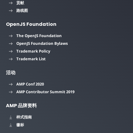
贡献
路线图
OpenJS Foundation
The OpenJS Foundation
OpenJS Foundation Bylaws
Trademark Policy
Trademark List
活动
AMP Conf 2020
AMP Contributor Summit 2019
AMP 品牌资料
样式指南
徽标