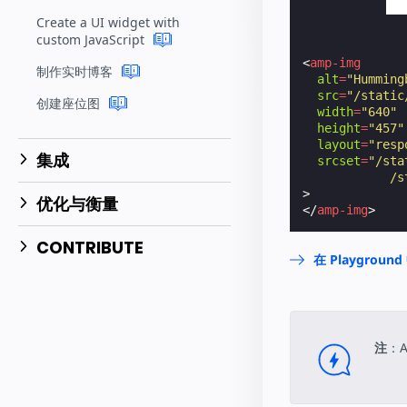
Create a UI widget with
custom JavaScript
<
amp-img
制作实时博客
alt
=
"Humming
src
=
"/static
创建座位图
width
=
"640"
height
=
"457"
layout
=
"resp
集成
srcset
=
"/sta
            /s
>
优化与衡量
</
amp-img
>
CONTRIBUTE
在 Playgrou
注
：