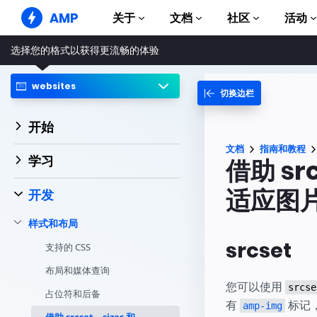
AMP
关于
文档
社区
活动
选择您的格式以获得更流畅的体验
AMP 网站
打造完美网络体验
websites
切换边栏
指南和教程
Web Stories
AMP 使用入门
简单易懂，老少皆宜
开始
组件
AMP 广告
文档
指南和教程
完整的 AMP 库
网络上的超快广告
学习
借助 sr
示例
AMP 电子邮件
Hands-on introduction 
适应图
下一代电子邮件
开发
课程
样式和布局
通过免费课程学习 AMP
srcset
支持的 CSS
模板
可以立即使用
布局和媒体查询
您可以使用
srcse
工具
占位符和后备
有
标记
开始构建
amp-img