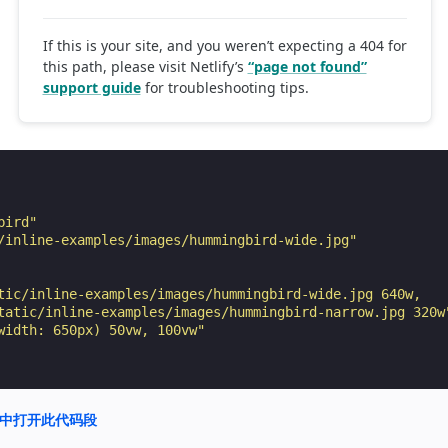
bird"
/inline-examples/images/hummingbird-wide.jpg"
tic/inline-examples/images/hummingbird-wide.jpg 640w,
tatic/inline-examples/images/hummingbird-narrow.jpg 320w
width: 650px) 50vw, 100vw"
nd 中打开此代码段