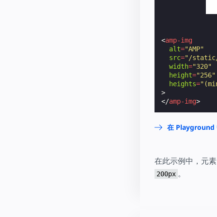
<
amp-img
alt
=
"AMP"
src
=
"/static
width
=
"320"
height
=
"256"
heights
=
"(mi
>
</
amp-img
>
在 Playgrou
在此示例中，元素
。
200px