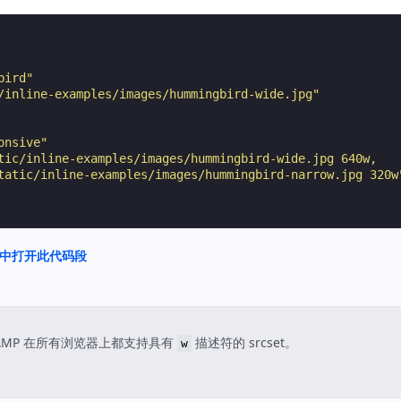
bird"
/inline-examples/images/hummingbird-wide.jpg"
onsive"
tic/inline-examples/images/hummingbird-wide.jpg 640w,
tatic/inline-examples/images/hummingbird-narrow.jpg 320w
nd 中打开此代码段
AMP 在所有浏览器上都支持具有
描述符的 srcset。
w