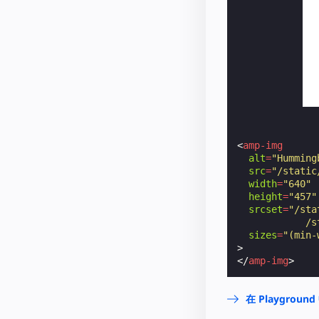
<
amp-img
alt
=
"Humming
src
=
"/static
width
=
"640"
height
=
"457"
srcset
=
"/sta
            /s
sizes
=
"(min-
>
</
amp-img
>
在 Playgrou