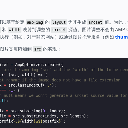
er 可以基于给定
的
为其生成
值。为此，
amp-img
layout
srcset
和
映射到调整的
源值。图片调整不会由 AMP Op
width
srcset
执行（例如，对于静态网站）或通过图片托管服务（例如
thum
将图片宽度附加到
的实现：
src
izer
=
AmpOptimizer
.
create
({
s are the amp-img `src` and the `width` of the to be gen
er
:
(
src
,
width
)
=>
{
ot rename if the image does not have a file extension
x
=
src
.
lastIndexOf
(
'.'
);
===
-
1
)
{
n null means we won't generate a srcset source value for
ull
;
ix
=
src
.
substring
(
0
,
index
);
fix
=
src
.
substring
(
index
,
src
.
length
);
prefix
}
.
${
width
}
w
${
postfix
}
`
;