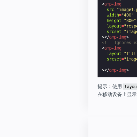
<
amp-img
src
=
"image1.
width
=
"400"
height
=
"800"
layout
=
"resp
srcset
=
"imag
></
amp-img
>
<!-- Ignores e
<
amp-img
layout
=
"fill
srcset
=
"imag
              
></
amp-img
>
提示：使用
layou
在移动设备上显