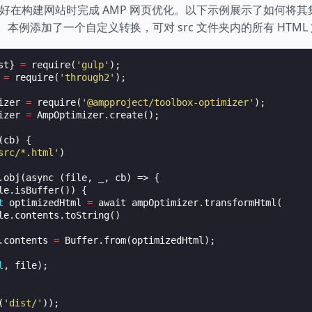
好在构建网站时完成 AMP 网页优化。以下示例展示了如何将其
本例添加了一个自定义转换，可对 src 文件夹内的所有 HTML
st
}
=
require
(
'gulp'
);
=
require
(
'through2'
);
izer
=
require
(
'@ampproject/toolbox-optimizer'
);
izer
=
AmpOptimizer
.
create
();
(
cb
)
{
src/*.html'
)
.
obj
(
async
(
file
,
_
,
cb
)
=>
{
le
.
isBuffer
())
{
t
optimizedHtml
=
await
ampOptimizer
.
transformHtml
(
le
.
contents
.
toString
()
.
contents
=
Buffer
.
from
(
optimizedHtml
);
l
,
file
);
(
'dist/'
));