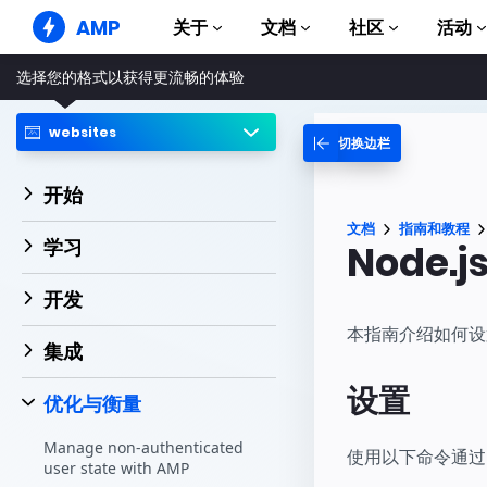
AMP
关于
文档
社区
活动
选择您的格式以获得更流畅的体验
AMP 网站
打造完美网络体验
websites
切换边栏
指南和教程
Web Stories
AMP 使用入门
简单易懂，老少皆宜
开始
组件
AMP 广告
文档
指南和教程
完整的 AMP 库
网络上的超快广告
学习
Node.j
示例
AMP 电子邮件
Hands-on introduction 
下一代电子邮件
开发
课程
本指南介绍如何设置和使
集成
通过免费课程学习 AMP
设置
模板
优化与衡量
可以立即使用
Manage non-authenticated
工具
使用以下命令通过 
user state with AMP
开始构建