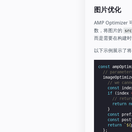
图片优化
AMP Optimiz
数，将图片的
src
而是需要在构建时
以下示例展示了
const
ampOptim
// parameter
imageOptimiz
// we cann
const
inde
if
(
index
// retur
return
n
}
const
pref
const
post
return
`
${
};