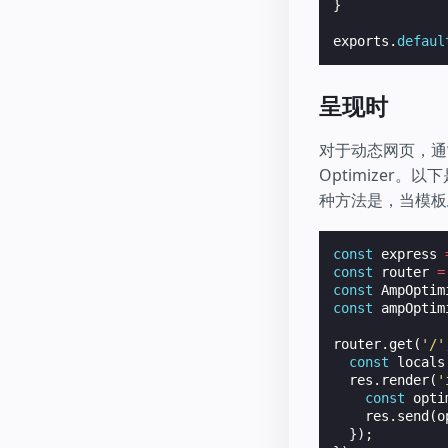
}
exports
.
defaul
呈现时
对于动态网页，通
Optimizer。以
种方法是，当模板
const
express
const
router
=
const
AmpOptim
const
ampOptim
router
.
get
(
'/'
const
locals
res
.
render
(
'
const
opti
res
.
send
(
o
});