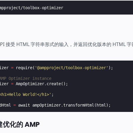
zer API 接受 HTML 字符串形式的输入，并返回优化版本的 HTM
izer
=
require
(
'@ampproject/toolbox-optimizer'
);
AMP Optimizer instance
izer
=
AmpOptimizer
.
create
();
<h1>Hello World!</h1>'
;
dHtml
=
await
ampOptimizer
.
transformHtml
(
html
);
优化的 AMP