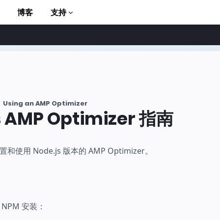
博客
支持
Using an AMP Optimizer
s AMP Optimizer 指南
to AMP
用 Node.js 版本的 AMP Optimizer。
NPM 安装：