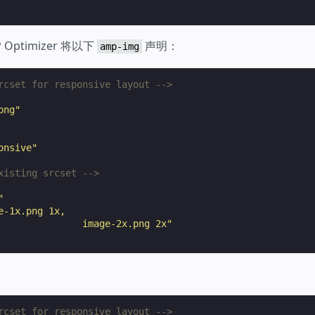
ptimizer 将以下
声明：
amp-img
rcset for responsive layout -->
png"
onsive"
xisting srcset -->
"
e-1x.png 1x,
               image-2x.png 2x"
rcset for responsive layout -->