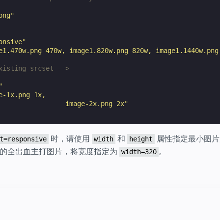
png"
onsive"
e1.470w.png 470w, image1.820w.png 820w, image1.1440w.png
xisting srcset -->
"
e-1x.png 1x,
                 image-2x.png 2x"
时，请使用
和
属性指定最小图片
t=responsive
width
height
示的全出血主打图片，将宽度指定为
。
width=320