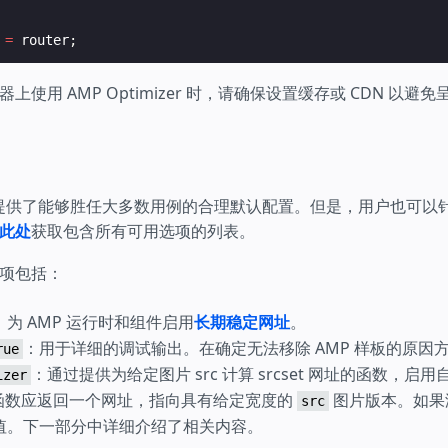
=
router
;
使用 AMP Optimizer 时，请确保设置缓存或 CDN 以避
izer 提供了能够胜任大多数用例的合理默认配置。但是，用户也可
此处
获取包含所有可用选项的列表。
项包括：
：为 AMP 运行时和组件启用
长期稳定网址
。
：用于详细的调试输出。在确定无法移除 AMP 样板的原因
rue
：通过提供为给定图片 src 计算 srcset 网址的函数，启
izer
。该函数应返回一个网址，指向具有给定宽度的
图片版本。如果
src
值。下一部分中详细介绍了相关内容。