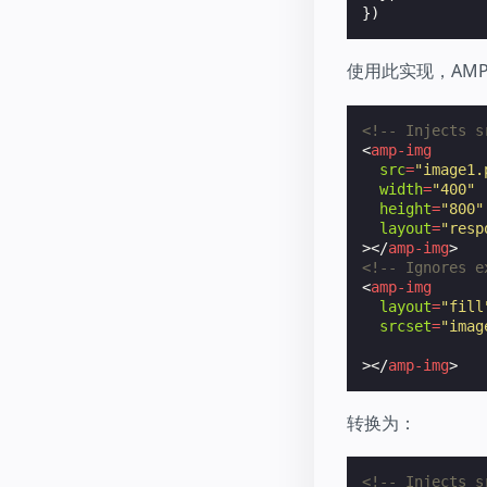
})
使用此实现，AMP O
<!-- Injects s
<
amp-img
src
=
"image1.
width
=
"400"
height
=
"800"
layout
=
"resp
></
amp-img
>
<!-- Ignores e
<
amp-img
layout
=
"fill
srcset
=
"imag
              
></
amp-img
>
转换为：
<!-- Injects s