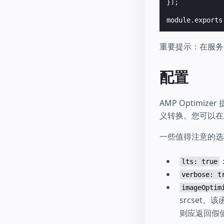
});
module
.
exports
重要提示：在服务器上
配置
AMP Optim
义转换。您可以在
一些值得注意的选
lts: true
verbose: t
imageOptim
srcset
则应返回假