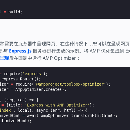
t
=
build
;
常需要在服务器中呈现网页。在这种情况下，您可以在呈现网页后
下是与
Express.js
服务器进行集成的示例。将 AMP 优化集成到 Exp
呈现
后在回调中运行 AMP Optimizer：
=
require
(
'express'
);
express
.
Router
();
izer
=
require
(
'@ampproject/toolbox-optimizer'
);
izer
=
AmpOptimizer
.
create
();
,
(
req
,
res
)
=>
{
=
{
title
:
'Express with AMP Optimizer'
};
index'
,
locals
,
async
(
err
,
html
)
=>
{
mizedHtml
=
await
ampOptimizer
.
transformHtml
(
html
);
ptimizedHtml
);