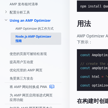
AMP 发布核对清单
配置分析工具
Using an AMP Optimizer
用法
AMP Optimizer 的工作方式
AMP Optimi
Node.js AMP Optimizer
指南
下所示：
使您的页面可被轻松发现
const
AmpOptim
提高用户互动度
// create the 
const
ampOptim
优化托管的 AMP 网页
const
html
=
'
免受第三方攻击
const
optimize
将 AMP 网站转换成 PWA
为 AMP 网页启用渐进式网页
在构建时创建
应用功能