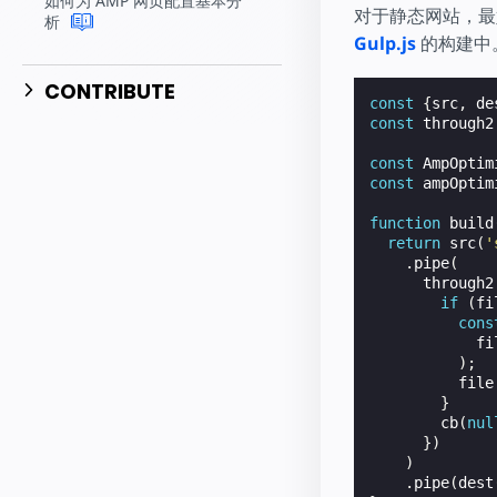
如何为 AMP 网页配置基本分
对于静态网站，最
析
Gulp.js
的构建中。
CONTRIBUTE
const
{
src
,
de
const
through2
const
AmpOptim
const
ampOptim
function
build
return
src
(
'
.
pipe
(
through2
if
(
fi
cons
fi
);
file
}
cb
(
nul
})
)
.
pipe
(
dest