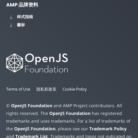
AMP 品牌资料
样式指南
徽标
Terms of Use
隐私权政策
Cookie Policy
©
OpenJS Foundation
and AMP Project contributors. All
rights reserved. The
OpenJS Foundation
has registered
trademarks and uses trademarks. For a list of trademarks of
the
OpenJS Foundation
, please see our
Trademark Policy
and
Trademark List
. Trademarks and logos not indicated on