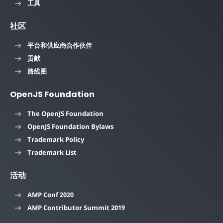
工具
社区
平台和供应商合作伙伴
贡献
路线图
OpenJS Foundation
The OpenJS Foundation
OpenJS Foundation Bylaws
Trademark Policy
Trademark List
活动
AMP Conf 2020
AMP Contributor Summit 2019