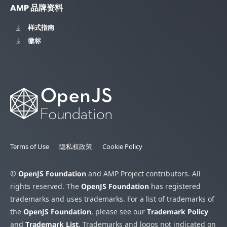
AMP 品牌资料
样式指南
徽标
Terms of Use
隐私权政策
Cookie Policy
©
OpenJS Foundation
and AMP Project contributors. All
rights reserved. The
OpenJS Foundation
has registered
trademarks and uses trademarks. For a list of trademarks of
the
OpenJS Foundation
, please see our
Trademark Policy
and
Trademark List
. Trademarks and logos not indicated on