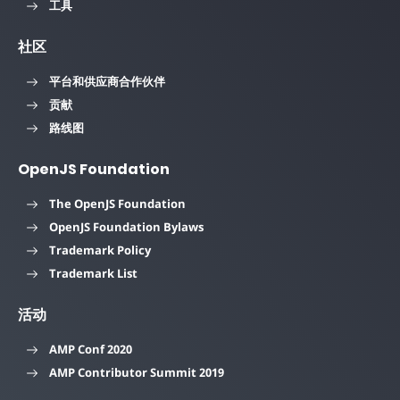
工具
社区
平台和供应商合作伙伴
贡献
路线图
OpenJS Foundation
The OpenJS Foundation
OpenJS Foundation Bylaws
Trademark Policy
Trademark List
活动
AMP Conf 2020
AMP Contributor Summit 2019