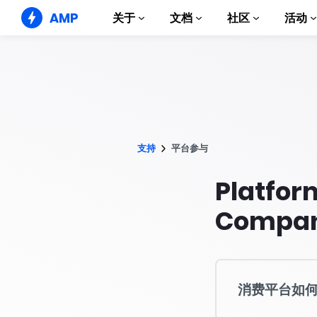
AMP
关于
文档
社区
活动
AMP 网站
打造完美网络体验
指南和教程
Web Stories
AMP 使用入门
简单易懂，老少皆宜
组件
AMP 广告
支持
平台参与
完整的 AMP 库
网络上的超快广告
示例
AMP 电子邮件
Platfor
Hands-on introduction 
下一代电子邮件
Compan
课程
通过免费课程学习 AMP
模板
可以立即使用
消费平台如何参与
工具
开始构建