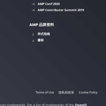
AMP Conf 2020
AMP Contributor Summit 2019
AMP 品牌资料
样式指南
徽标
Terms of Use
隐私权政策
Cookie Policy
es trademarks. For a list of trademarks of the
OpenJS