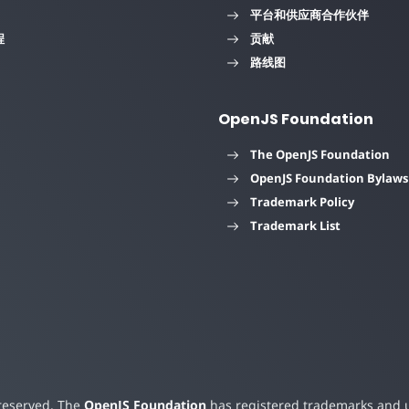
平台和供应商合作伙伴
程
贡献
路线图
OpenJS Foundation
The OpenJS Foundation
OpenJS Foundation Bylaws
Trademark Policy
Trademark List
 reserved. The
OpenJS Foundation
has registered trademarks and us