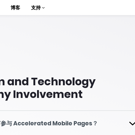
博客
支持
m and Technology
to AMP
y Involvement
 Accelerated Mobile Pages？