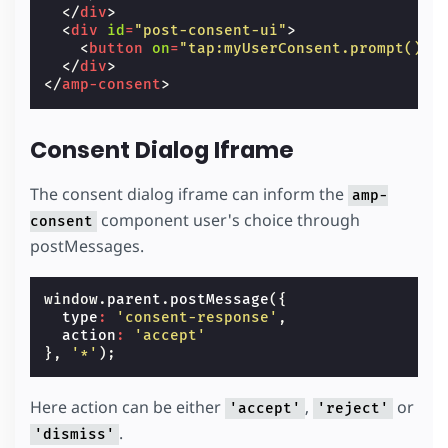
</
div
>
<
div
id
=
"post-consent-ui"
>
<
button
on
=
"tap:myUserConsent.prompt()"
>
</
div
>
</
amp-consent
>
Consent Dialog Iframe
The consent dialog iframe can inform the
amp-
component user's choice through
consent
postMessages.
window
.
parent
.
postMessage
({
type
:
'consent-response'
,
action
:
'accept'
},
'*'
);
Here action can be either
,
or
'accept'
'reject'
.
'dismiss'