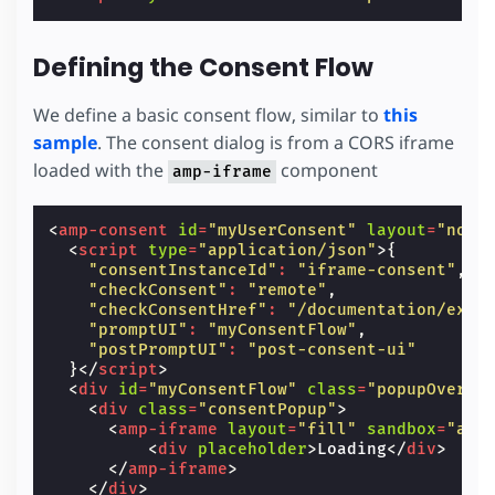
Defining the Consent Flow
We define a basic consent flow, similar to
this
sample
. The consent dialog is from a CORS iframe
loaded with the
component
amp-iframe
<
amp-consent
id
=
"myUserConsent"
layout
=
"nodi
<
script
type
=
"application/json"
>{
"consentInstanceId"
:
"iframe-consent"
,
"checkConsent"
:
"remote"
,
"checkConsentHref"
:
"/documentation/exam
"promptUI"
:
"myConsentFlow"
,
"postPromptUI"
:
"post-consent-ui"
}</
script
>
<
div
id
=
"myConsentFlow"
class
=
"popupOverla
<
div
class
=
"consentPopup"
>
<
amp-iframe
layout
=
"fill"
sandbox
=
"all
<
div
placeholder
>
Loading
</
div
>
</
amp-iframe
>
</
div
>