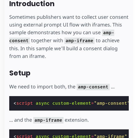
Introduction
Sometimes publishers want to collect user consent
using external prompt UI flow with iframes. This
sample demonstrates how you can use
amp-
together with
to achieve
consent
amp-iframe
this. In this sample we'll build a consent dialog
from an iframe.
Setup
We need to import both, the
...
amp-consent
<
script
async
custom-element
=
"amp-consent"
s
... and the
extension.
amp-iframe
<
script
async
custom-element
=
"amp-iframe"
sr