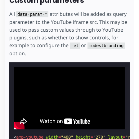
Custom parameters
All
attributes will be added as query
data-param-*
parameter to the YouTube iframe src. This may be
used to pass custom values through to YouTube
plugins, such as whether to show controls, for
example to configure the
or
rel
modestbranding
option.
<
amp-youtube
width
=
"480"
height
=
"270"
layout
=
"resp