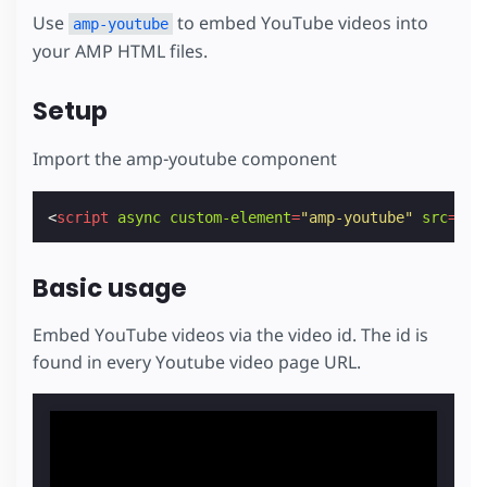
Use
to embed YouTube videos into
amp-youtube
your AMP HTML files.
Setup
Import the amp-youtube component
<
script
async
custom-element
=
"amp-youtube"
src
=
"ht
Basic usage
Embed YouTube videos via the video id. The id is
found in every Youtube video page URL.