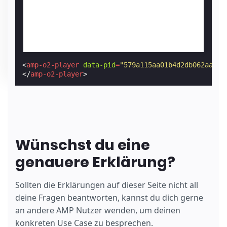
<
amp-o2-player
data-pid
=
"579a115aa01b4d2db062aa85"
</
amp-o2-player
>
Wünschst du eine
genauere Erklärung?
Sollten die Erklärungen auf dieser Seite nicht all
deine Fragen beantworten, kannst du dich gerne
an andere AMP Nutzer wenden, um deinen
konkreten Use Case zu besprechen.