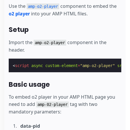
Use the
component to embed the
amp-o2-player
o2 player
into your AMP HTML files.
Setup
Import the
component in the
amp-o2-player
header.
<
script
async
custom-element
=
"amp-o2-player"
src
=
"
Basic usage
To embed o2 player in your AMP HTML page you
need to add
tag with two
amp-02-player
mandatory parameters:
data-pid