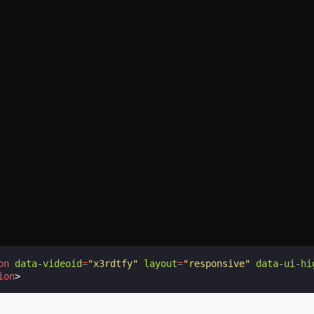
on
data-videoid
=
"x3rdtfy"
layout
=
"responsive"
data-ui-hi
ion
>