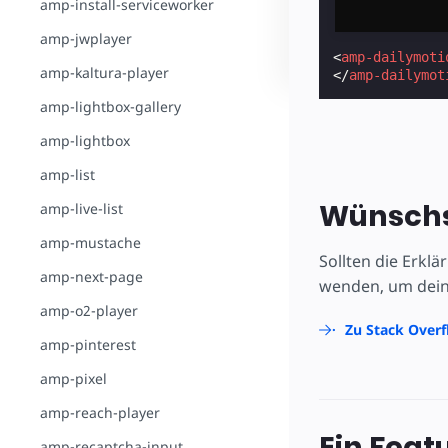
amp-install-serviceworker
amp-jwplayer
<
amp-dailymoti
amp-kaltura-player
</
amp-dailymot
amp-lightbox-gallery
amp-lightbox
amp-list
Wünschs
amp-live-list
amp-mustache
Sollten die Erkl
amp-next-page
wenden, um dein
amp-o2-player
Zu Stack Over
amp-pinterest
amp-pixel
amp-reach-player
Ein Feat
amp-recaptcha-input