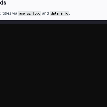
eds
 titles via
and
.
amp-ui-logo
data-info