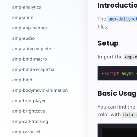
Starte dein eigenes Pr
Introducti
amp-analytics
amp-anim
The
amp-dailymo
files.
amp-app-banner
amp-audio
Setup
amp-autocomplete
Import the
amp-
amp-bind-macro
amp-bind-recaptcha
<
script
async
amp-bind
amp-bodymovin-animation
Basic Usag
amp-brid-player
You can find the
amp-brightcove
color with
data-
amp-call-tracking
amp-carousel