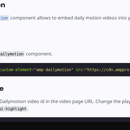
ojekt
on
component allows to embed daily motion videos into
tion
component.
dailymotion
custom-element
=
"amp-dailymotion"
src
=
"https://cdn.amppro
e
 Dailymotion video id in the video page URL. Change the pla
.
ui-highlight