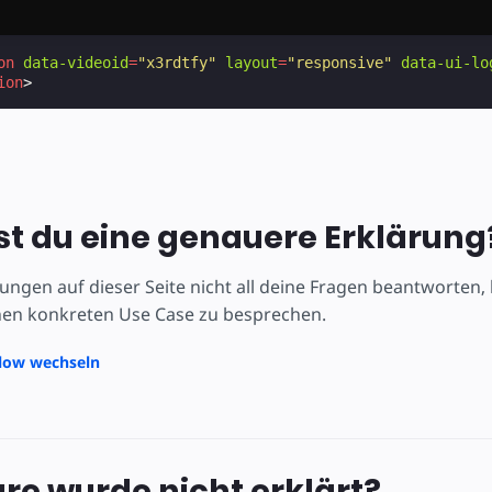
on
data-videoid
=
"x3rdtfy"
layout
=
"responsive"
data-ui-lo
ion
>
t du eine genauere Erklärung
ärungen auf dieser Seite nicht all deine Fragen beantworte
en konkreten Use Case zu besprechen.
flow wechseln
ure wurde nicht erklärt?