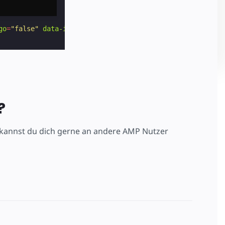
go
=
"false"
data-info
=
"false"
width
=
"480"
height
=
"270"
>
?
n, kannst du dich gerne an andere AMP Nutzer