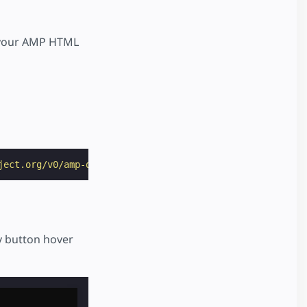
 your AMP HTML
ject.org/v0/amp-dailymotion-0.1.js"
></
script
>
y button hover