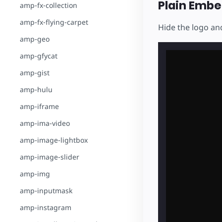
Plain Emb
amp-fx-collection
amp-fx-flying-carpet
Hide the logo and
amp-geo
amp-gfycat
amp-gist
amp-hulu
amp-iframe
amp-ima-video
amp-image-lightbox
amp-image-slider
amp-img
amp-inputmask
amp-instagram