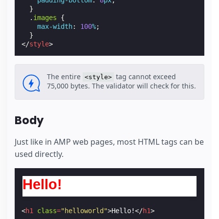
padding-bottom
:
8
px
;
}
.
images
{
max-width
:
100
%
;
}
</
style
>
The entire
tag cannot exceed
<style>
75,000 bytes. The validator will check for this.
Body
Just like in AMP web pages, most HTML tags can be
used directly.
Hello!
<
h1
class
=
"helloworld"
>
Hello!
</
h1
>