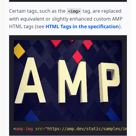
Certain tags, such as the
tag, are replaced
<img>
with equivalent or slightly enhanced custom AMP
HTML tags (see
HTML Tags in the specification
).
<
amp-img
src
=
"https://amp.dev/static/samples/img/a