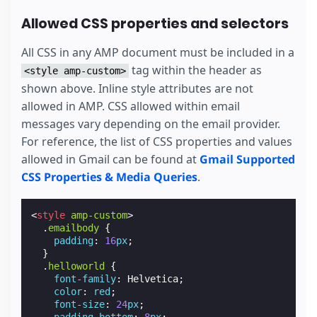
Allowed CSS properties and selectors
All CSS in any AMP document must be included in a
tag within the header as
<style amp-custom>
shown above. Inline style attributes are not
allowed in AMP. CSS allowed within email
messages vary depending on the email provider.
For reference, the list of CSS properties and values
allowed in Gmail can be found at
Gmail Supported
CSS Properties & Media Queries
.
<
style
amp-custom
>
.
emailbody
{
padding
:
16
px
;
}
.
helloworld
{
font-family
:
Helvetica
;
color
:
red
;
font-size
:
24
px
;