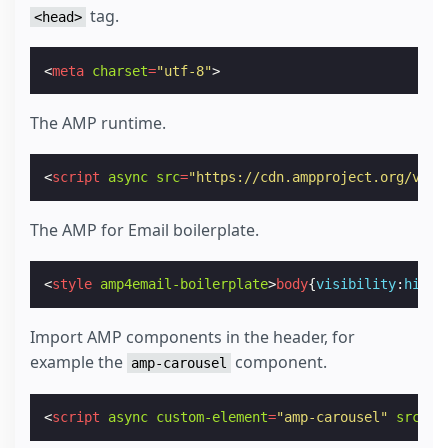
tag.
<head>
<
meta
charset
=
"utf-8"
>
The AMP runtime.
<
script
async
src
=
"https://cdn.ampproject.org/v0.j
The AMP for Email boilerplate.
<
style
amp4email-boilerplate
>
body
{
visibility
:
hidde
Import AMP components in the header, for
example the
component.
amp-carousel
<
script
async
custom-element
=
"amp-carousel"
src
=
"h