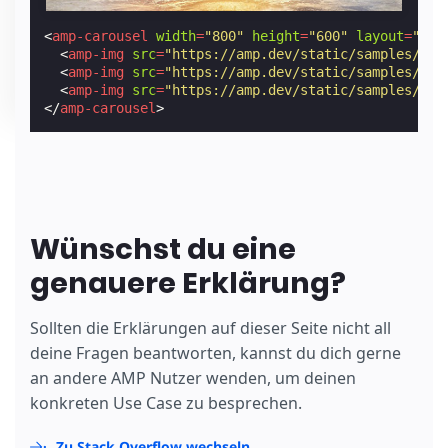
<
amp-carousel
width
=
"800"
height
=
"600"
layout
=
"res
<
amp-img
src
=
"https://amp.dev/static/samples/img
<
amp-img
src
=
"https://amp.dev/static/samples/img
<
amp-img
src
=
"https://amp.dev/static/samples/img
</
amp-carousel
>
Wünschst du eine
genauere Erklärung?
Sollten die Erklärungen auf dieser Seite nicht all
deine Fragen beantworten, kannst du dich gerne
an andere AMP Nutzer wenden, um deinen
konkreten Use Case zu besprechen.
Zu Stack Overflow wechseln