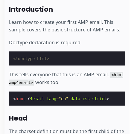
Introduction
Learn how to create your first AMP email. This
sample covers the basic structure of AMP emails.
Doctype declaration is required.
<!doctype html>
This tells everyone that this is an AMP email.
<html
works too.
amp4email>
<
html
⚡
4email
lang
=
"en"
data-css-strict
>
Head
The charset definition must be the first child of the