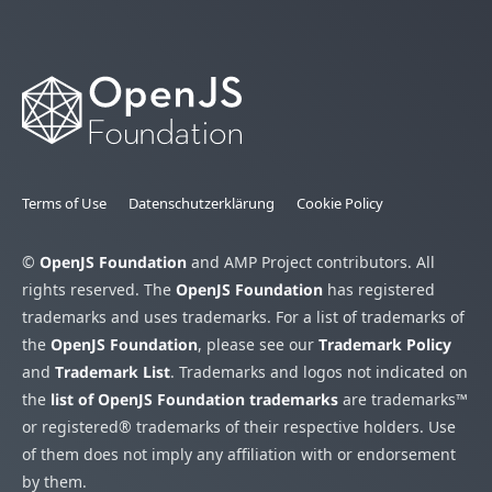
Terms of Use
Datenschutzerklärung
Cookie Policy
©
OpenJS Foundation
and AMP Project contributors. All
rights reserved. The
OpenJS Foundation
has registered
trademarks and uses trademarks. For a list of trademarks of
the
OpenJS Foundation
, please see our
Trademark Policy
and
Trademark List
. Trademarks and logos not indicated on
the
list of OpenJS Foundation trademarks
are trademarks™
or registered® trademarks of their respective holders. Use
of them does not imply any affiliation with or endorsement
by them.