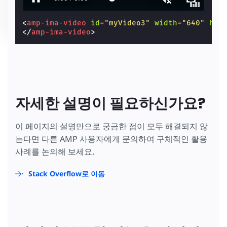
<
amp-ima-video
id
=
"myVideo3"
width
=
"640"
hei
</
amp-ima-video
>
자세한 설명이 필요하신가요?
이 페이지의 설명만으로 궁금한 점이 모두 해결되지 않
는다면 다른 AMP 사용자에게 문의하여 구체적인 활용
사례를 논의해 보세요.
Stack Overflow로 이동