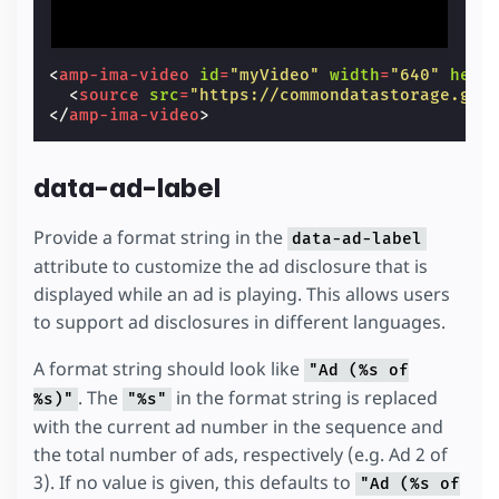
<
amp-ima-video
id
=
"myVideo"
width
=
"640"
heig
<
source
src
=
"https://commondatastorage.goo
</
amp-ima-video
>
data-ad-label
Provide a format string in the
data-ad-label
attribute to customize the ad disclosure that is
displayed while an ad is playing. This allows users
to support ad disclosures in different languages.
A format string should look like
"Ad (%s of
. The
in the format string is replaced
%s)"
"%s"
with the current ad number in the sequence and
the total number of ads, respectively (e.g. Ad 2 of
3). If no value is given, this defaults to
"Ad (%s of