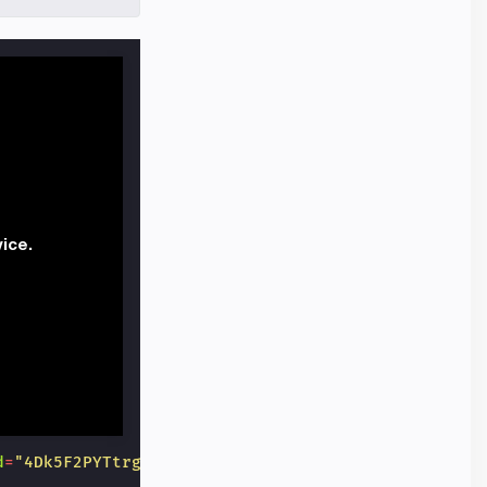
d
=
"4Dk5F2PYTtrgciuvloH3UA"
>