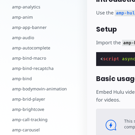
amp-analytics
Use the
amp-hul
amp-anim
amp-app-banner
Setup
amp-audio
Import the
amp-
amp-autocomplete
amp-bind-macro
<
script
asyn
amp-bind-recaptcha
Basic usag
amp-bind
amp-bodymovin-animation
Embed Hulu vide
amp-brid-player
for videos.
amp-brightcove
amp-call-tracking
This 
compo
amp-carousel