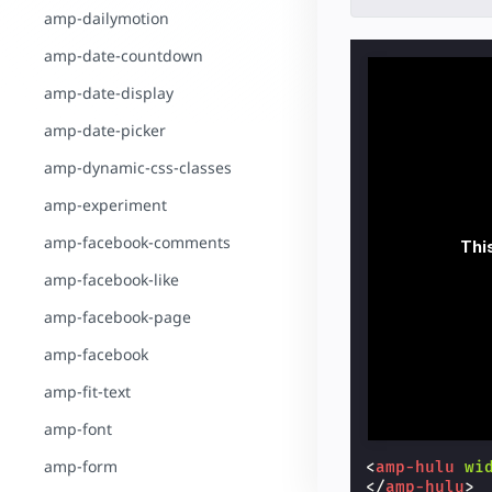
amp-dailymotion
amp-date-countdown
amp-date-display
amp-date-picker
amp-dynamic-css-classes
amp-experiment
amp-facebook-comments
amp-facebook-like
amp-facebook-page
amp-facebook
amp-fit-text
amp-font
amp-form
<
amp-hulu
wi
</
amp-hulu
>