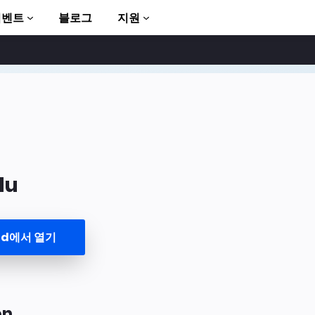
이벤트
블로그
지원
lu
to AMP
und에서 열기
on