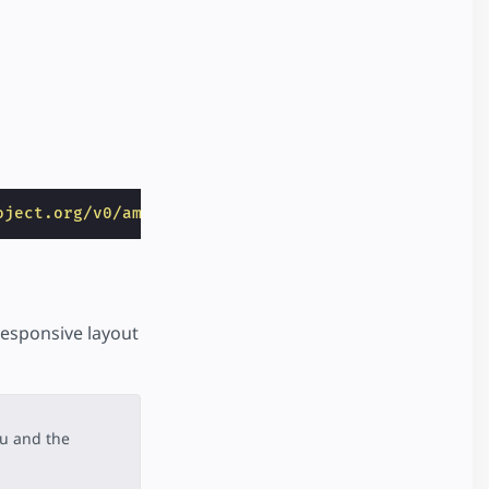
oject.org/v0/amp-hulu-0.1.js"
></
script
>
esponsive layout
lu and the