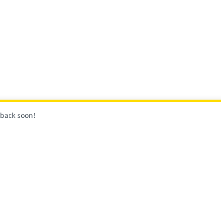
k back soon!
팔로