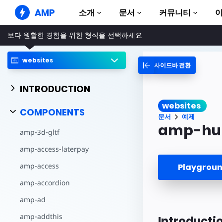
AMP
소개
문서
커뮤니티
보다 원활한 경험을 위한 형식을 선택하세요
AMP 웹사이트
완벽한 웹 경험 창출
websites
사이드바 전환
가이드 및 튜토리얼
Web Stories
AMP 이용방법 안내
누구나 가볍게 즐길 수 있는 스토리
INTRODUCTION
컴포넌트
AMP 광고
websites
AMP 라이브러리
초고속 웹 광고
COMPONENTS
문서
예제
예제
AMP 이메일
amp-hu
amp-3d-gltf
Hands-on introduction 
차세대 이메일
amp-access-laterpay
과정
무료 AMP 학습 과정
amp-access
Playgro
템플릿
amp-accordion
바로 사용 가능
amp-ad
도구
제작 시작하기
amp-addthis
Introducti