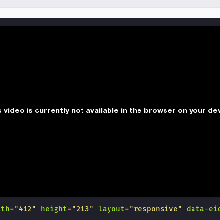
dth
=
"412"
height
=
"213"
layout
=
"responsive"
data-ei