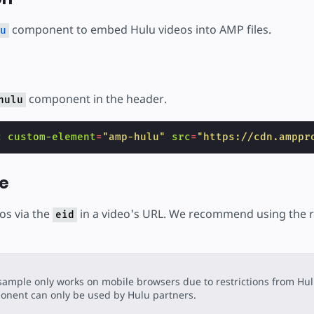
component to embed Hulu videos into AMP files.
u
component in the header.
hulu
c
custom-element
=
"amp-hulu"
src
=
"https://cdn.amppr
e
os via the
in a video's URL. We recommend using the r
eid
sample only works on mobile browsers due to restrictions from Hu
nent can only be used by Hulu partners.