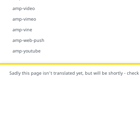
amp-video
amp-vimeo
amp-vine
amp-web-push
amp-youtube
GUIDES
Sadly this page isn't translated yet, but will be shortly - chec
ADVERTISING-
ANALYTICS
전자 상거래
INTERACTIVITY-
물론 이 사이트도 AMP로 제작되었습니다!
DYNAMIC-CONTENT