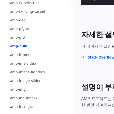
amp-fx-collection
amp-fx-flying-carpet
amp-geo
amp-gfycat
자세한 설
amp-gist
이 페이지의 설명
amp-hulu
amp-iframe
Stack Overfl
amp-ima-video
amp-image-lightbox
amp-image-slider
설명이 부
amp-img
amp-inputmask
AMP 프로젝트는
한 번만 기여하셔도
amp-instagram