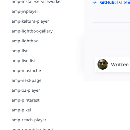
amp-install-serviceworker
GitHub에서 
amp-jwplayer
amp-kaltura-player
amp-lightbox-gallery
amp-lightbox
amp-list
amp-live-list
Written
amp-mustache
amp-next-page
amp-o2-player
amp-pinterest
amp-pixel
amp-reach-player
amp-recaptcha-input