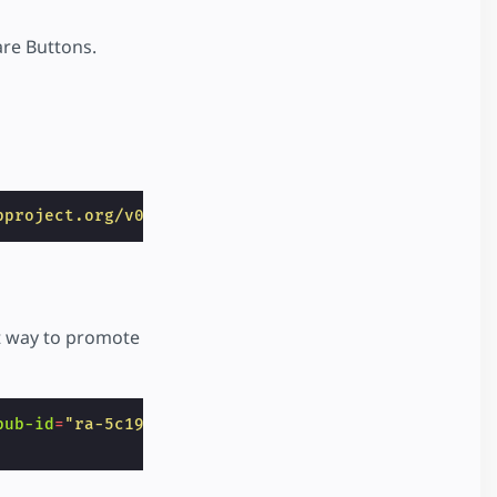
re Buttons.
pproject.org/v0/amp-addthis-0.1.js"
></
script
>
at way to promote
pub-id
=
"ra-5c191331410932ff"
data-widget-id
=
"957l"