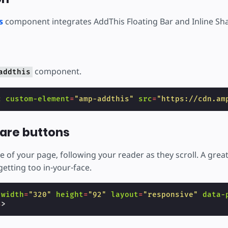
s
component integrates AddThis Floating Bar and Inline Sha
component.
addthis
c
custom-element
=
"amp-addthis"
src
=
"https://cdn.am
hare buttons
e of your page, following your reader as they scroll. A gre
etting too in-your-face.
width
=
"320"
height
=
"92"
layout
=
"responsive"
data-
s
>