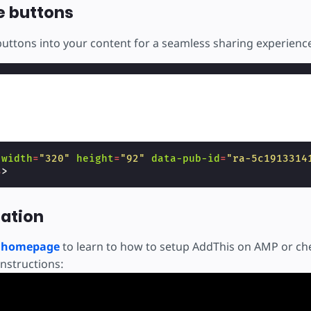
e buttons
buttons into your content for a seamless sharing experienc
width
=
"320"
height
=
"92"
data-pub-id
=
"ra-5c1913314
s
>
ation
s homepage
to learn to how to setup AddThis on AMP or che
instructions: