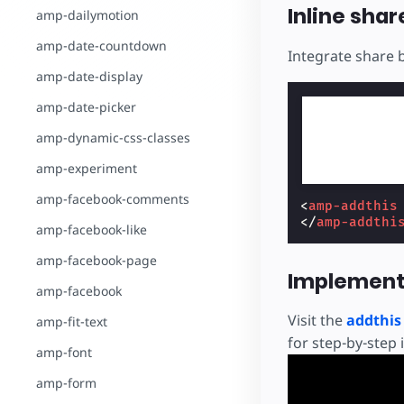
Inline shar
amp-dailymotion
amp-date-countdown
Integrate share 
amp-date-display
amp-date-picker
amp-dynamic-css-classes
amp-experiment
amp-facebook-comments
<
amp-addthis
</
amp-addthi
amp-facebook-like
amp-facebook-page
Implement
amp-facebook
Visit the
addthi
amp-fit-text
for step-by-step 
amp-font
amp-form