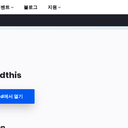
이벤트
블로그
지원
dthis
to AMP
und에서 열기
on