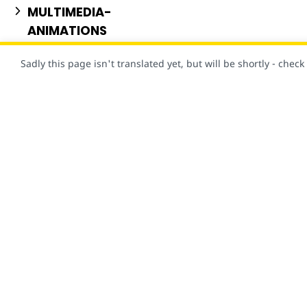
MULTIMEDIA-
ANIMATIONS
NEWS-PUBLISHING
Sadly this page isn't translated yet, but will be shortly - chec
PERSONALIZATION
STYLE-LAYOUT
USER-CONSENT
물론 이 사이트도 AMP로 제작되었습니다!
VISUAL-EFFECTS
개요
문서
AMP 프레임워크
시작하기