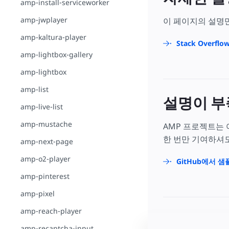
amp-install-serviceworker
amp-jwplayer
이 페이지의 설명
amp-kaltura-player
Stack Overfl
amp-lightbox-gallery
amp-lightbox
amp-list
설명이 부
amp-live-list
amp-mustache
AMP 프로젝트는
한 번만 기여하셔도
amp-next-page
amp-o2-player
GitHub에서 
amp-pinterest
amp-pixel
amp-reach-player
amp-recaptcha-input