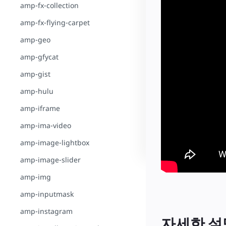
amp-fx-collection
amp-fx-flying-carpet
amp-geo
amp-gfycat
amp-gist
amp-hulu
amp-iframe
amp-ima-video
amp-image-lightbox
amp-image-slider
amp-img
amp-inputmask
amp-instagram
자세한 설