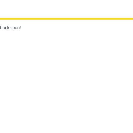
k back soon!
팔로
커뮤니티
플랫폼 및 공급업체