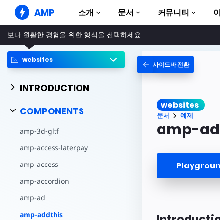
AMP
소개
문서
커뮤니티
보다 원활한 경험을 위한 형식을 선택하세요
AMP 웹사이트
완벽한 웹 경험 창출
websites
사이드바 전환
가이드 및 튜토리얼
Web Stories
AMP 이용방법 안내
누구나 가볍게 즐길 수 있는 스토리
INTRODUCTION
컴포넌트
AMP 광고
websites
AMP 라이브러리
초고속 웹 광고
COMPONENTS
문서
예제
예제
AMP 이메일
amp-ad
amp-3d-gltf
Hands-on introduction 
차세대 이메일
amp-access-laterpay
과정
무료 AMP 학습 과정
amp-access
Playgro
템플릿
amp-accordion
바로 사용 가능
amp-ad
도구
제작 시작하기
amp-addthis
Introducti