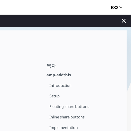
KO
목차
amp-addthis
Introduction
Setup
Floating share buttons
Inline share buttons
Implementation