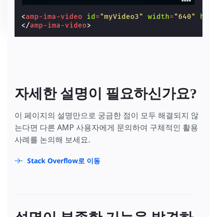
<
amp-ima-video
id
=
"myVideo3"
width
=
"640"
hei
</
amp-ima-video
>
자세한 설명이 필요하신가요?
이 페이지의 설명만으로 궁금한 점이 모두 해결되지 않
는다면 다른 AMP 사용자에게 문의하여 구체적인 활용
사례를 논의해 보세요.
Stack Overflow로 이동